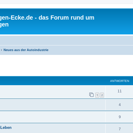
gen-Ecke.de - das Forum rund um
gen
Neues aus der Autoindustrie
ANTWORTEN
11
1
2
4
9
-Leben
7