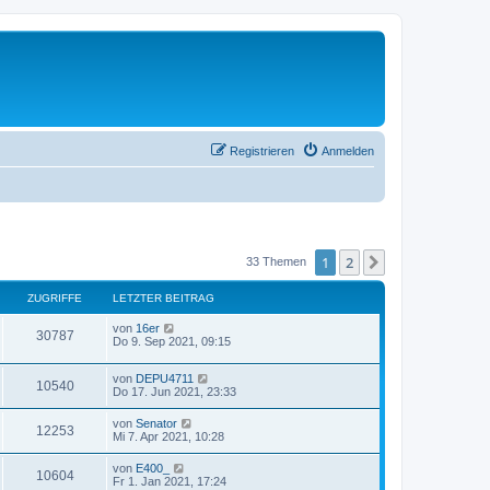
Registrieren
Anmelden
1
2
Nächste
33 Themen
ZUGRIFFE
LETZTER BEITRAG
von
16er
30787
Do 9. Sep 2021, 09:15
von
DEPU4711
10540
Do 17. Jun 2021, 23:33
von
Senator
12253
Mi 7. Apr 2021, 10:28
von
E400_
10604
Fr 1. Jan 2021, 17:24