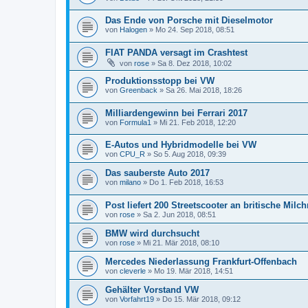
Das Ende von Porsche mit Dieselmotor
von
Halogen
»
Mo 24. Sep 2018, 08:51
FIAT PANDA versagt im Crashtest
von
rose
»
Sa 8. Dez 2018, 10:02
Produktionsstopp bei VW
von
Greenback
»
Sa 26. Mai 2018, 18:26
Milliardengewinn bei Ferrari 2017
von
Formula1
»
Mi 21. Feb 2018, 12:20
E-Autos und Hybridmodelle bei VW
von
CPU_R
»
So 5. Aug 2018, 09:39
Das sauberste Auto 2017
von
milano
»
Do 1. Feb 2018, 16:53
Post liefert 200 Streetscooter an britische Mil
von
rose
»
Sa 2. Jun 2018, 08:51
BMW wird durchsucht
von
rose
»
Mi 21. Mär 2018, 08:10
Mercedes Niederlassung Frankfurt-Offenbach
von
cleverle
»
Mo 19. Mär 2018, 14:51
Gehälter Vorstand VW
von
Vorfahrt19
»
Do 15. Mär 2018, 09:12