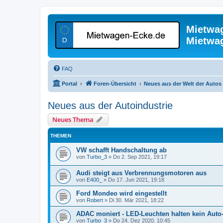
Mietwa
Mietwa
FAQ
Portal
Foren-Übersicht
Neues aus der Welt der Autos
Neues aus der Autoindustrie
Neues Thema
THEMEN
VW schafft Handschaltung ab
von
Turbo_3
»
Do 2. Sep 2021, 19:17
Audi steigt aus Verbrennungsmotoren aus
von
E400_
»
Do 17. Jun 2021, 19:18
Ford Mondeo wird eingestellt
von
Robert
»
Di 30. Mär 2021, 18:22
ADAC moniert - LED-Leuchten halten kein Auto
von
Turbo_3
»
Do 24. Dez 2020, 10:45