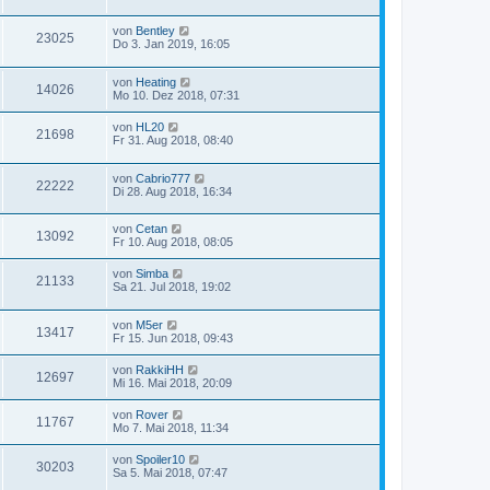
von
Bentley
23025
Do 3. Jan 2019, 16:05
von
Heating
14026
Mo 10. Dez 2018, 07:31
von
HL20
21698
Fr 31. Aug 2018, 08:40
von
Cabrio777
22222
Di 28. Aug 2018, 16:34
von
Cetan
13092
Fr 10. Aug 2018, 08:05
von
Simba
21133
Sa 21. Jul 2018, 19:02
von
M5er
13417
Fr 15. Jun 2018, 09:43
von
RakkiHH
12697
Mi 16. Mai 2018, 20:09
von
Rover
11767
Mo 7. Mai 2018, 11:34
von
Spoiler10
30203
Sa 5. Mai 2018, 07:47