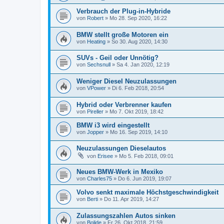
Verbrauch der Plug-in-Hybride
von
Robert
»
Mo 28. Sep 2020, 16:22
BMW stellt große Motoren ein
von
Heating
»
So 30. Aug 2020, 14:30
SUVs - Geil oder Unnötig?
von
Sechsnull
»
Sa 4. Jan 2020, 12:19
Weniger Diesel Neuzulassungen
von
VPower
»
Di 6. Feb 2018, 20:54
Hybrid oder Verbrenner kaufen
von
Pireller
»
Mo 7. Okt 2019, 18:42
BMW i3 wird eingestellt
von
Jopper
»
Mo 16. Sep 2019, 14:10
Neuzulassungen Dieselautos
von
Erisee
»
Mo 5. Feb 2018, 09:01
Neues BMW-Werk in Mexiko
von
Charles75
»
Do 6. Jun 2019, 19:07
Volvo senkt maximale Höchstgeschwindigkeit
von
Berti
»
Do 11. Apr 2019, 14:27
Zulassungszahlen Autos sinken
von
Bolide
»
Fr 26. Okt 2018, 21:59