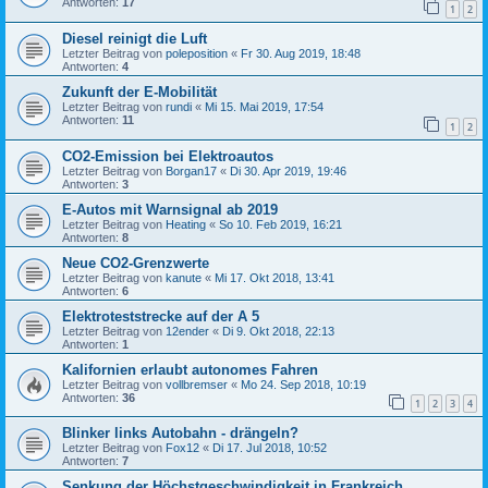
Antworten:
17
1
2
Diesel reinigt die Luft
Letzter Beitrag von
poleposition
«
Fr 30. Aug 2019, 18:48
Antworten:
4
Zukunft der E-Mobilität
Letzter Beitrag von
rundi
«
Mi 15. Mai 2019, 17:54
Antworten:
11
1
2
CO2-Emission bei Elektroautos
Letzter Beitrag von
Borgan17
«
Di 30. Apr 2019, 19:46
Antworten:
3
E-Autos mit Warnsignal ab 2019
Letzter Beitrag von
Heating
«
So 10. Feb 2019, 16:21
Antworten:
8
Neue CO2-Grenzwerte
Letzter Beitrag von
kanute
«
Mi 17. Okt 2018, 13:41
Antworten:
6
Elektroteststrecke auf der A 5
Letzter Beitrag von
12ender
«
Di 9. Okt 2018, 22:13
Antworten:
1
Kalifornien erlaubt autonomes Fahren
Letzter Beitrag von
vollbremser
«
Mo 24. Sep 2018, 10:19
Antworten:
36
1
2
3
4
Blinker links Autobahn - drängeln?
Letzter Beitrag von
Fox12
«
Di 17. Jul 2018, 10:52
Antworten:
7
Senkung der Höchstgeschwindigkeit in Frankreich