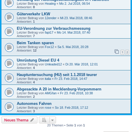
Letzter Beitrag von
Heating
«
Mo 2. Jul 2018, 06:54
Antworten:
8
Güterverkehr LKW
Letzter Beitrag von
12ender
«
Mi 23. Mai 2018, 08:46
Antworten:
1
EU-Verordnung zur Verbrauchsmessung
Letzter Beitrag von
fapi17
«
Mo 14. Mai 2018, 07:40
Antworten:
7
Beim Tanken sparen
Letzter Beitrag von
Fox12
«
Sa 5. Mai 2018, 20:28
Antworten:
12
1
2
Umrüstung Diesel EU 4
Letzter Beitrag von
Unleaded12
«
Di 20. Mär 2018, 12:01
Antworten:
4
Hauptuntersuchung (HU) seit 1.1.2018 teurer
Letzter Beitrag von
italia
«
Fr 23. Feb 2018, 14:47
Antworten:
4
Abgesackte A 20 in Mecklenburg-Vorpommern
Letzter Beitrag von
AMGfan
«
Fr 23. Feb 2018, 10:38
Antworten:
2
Autonomes Fahren
Letzter Beitrag von
rose
«
So 18. Feb 2018, 17:12
Antworten:
3
Neues Thema
20 Themen • Seite
1
von
1