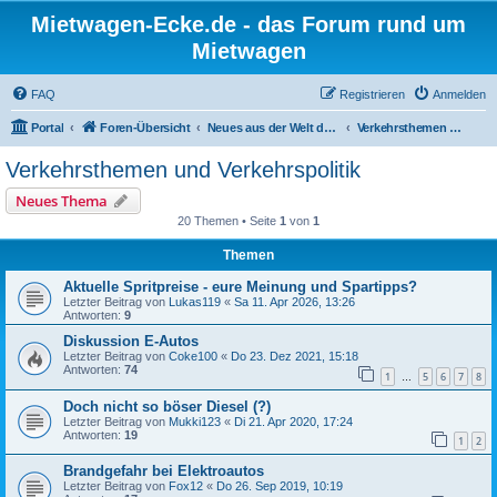
Mietwagen-Ecke.de - das Forum rund um
Mietwagen
FAQ
Registrieren
Anmelden
Portal
Foren-Übersicht
Neues aus der Welt der Autos
Verkehrsthemen und Verkehrspolitik
Verkehrsthemen und Verkehrspolitik
Neues Thema
20 Themen • Seite
1
von
1
Themen
Aktuelle Spritpreise - eure Meinung und Spartipps?
Letzter Beitrag von
Lukas119
«
Sa 11. Apr 2026, 13:26
Antworten:
9
Diskussion E-Autos
Letzter Beitrag von
Coke100
«
Do 23. Dez 2021, 15:18
Antworten:
74
1
5
6
7
8
…
Doch nicht so böser Diesel (?)
Letzter Beitrag von
Mukki123
«
Di 21. Apr 2020, 17:24
Antworten:
19
1
2
Brandgefahr bei Elektroautos
Letzter Beitrag von
Fox12
«
Do 26. Sep 2019, 10:19