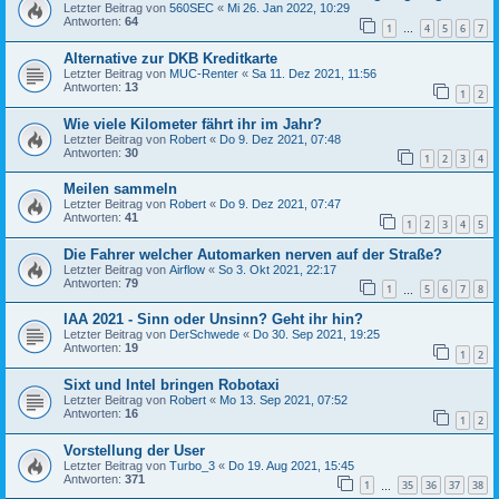
Letzter Beitrag von
560SEC
«
Mi 26. Jan 2022, 10:29
Antworten:
64
1
4
5
6
7
…
Alternative zur DKB Kreditkarte
Letzter Beitrag von
MUC-Renter
«
Sa 11. Dez 2021, 11:56
Antworten:
13
1
2
Wie viele Kilometer fährt ihr im Jahr?
Letzter Beitrag von
Robert
«
Do 9. Dez 2021, 07:48
Antworten:
30
1
2
3
4
Meilen sammeln
Letzter Beitrag von
Robert
«
Do 9. Dez 2021, 07:47
Antworten:
41
1
2
3
4
5
Die Fahrer welcher Automarken nerven auf der Straße?
Letzter Beitrag von
Airflow
«
So 3. Okt 2021, 22:17
Antworten:
79
1
5
6
7
8
…
IAA 2021 - Sinn oder Unsinn? Geht ihr hin?
Letzter Beitrag von
DerSchwede
«
Do 30. Sep 2021, 19:25
Antworten:
19
1
2
Sixt und Intel bringen Robotaxi
Letzter Beitrag von
Robert
«
Mo 13. Sep 2021, 07:52
Antworten:
16
1
2
Vorstellung der User
Letzter Beitrag von
Turbo_3
«
Do 19. Aug 2021, 15:45
Antworten:
371
1
35
36
37
38
…