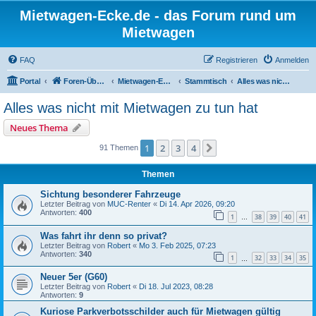
Mietwagen-Ecke.de - das Forum rund um
Mietwagen
FAQ
Registrieren
Anmelden
Portal
Foren-Übersicht
Mietwagen-Ecke
Stammtisch
Alles was nicht mit Mietwagen zu tun hat
Alles was nicht mit Mietwagen zu tun hat
Neues Thema
1
2
3
4
Nächste
91 Themen
Themen
Sichtung besonderer Fahrzeuge
Letzter Beitrag von
MUC-Renter
«
Di 14. Apr 2026, 09:20
Antworten:
400
1
38
39
40
41
…
Was fahrt ihr denn so privat?
Letzter Beitrag von
Robert
«
Mo 3. Feb 2025, 07:23
Antworten:
340
1
32
33
34
35
…
Neuer 5er (G60)
Letzter Beitrag von
Robert
«
Di 18. Jul 2023, 08:28
Antworten:
9
Kuriose Parkverbotsschilder auch für Mietwagen gültig