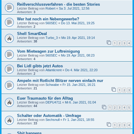
Reißverschlussverfahren - die besten Stories
Letzter Beitrag von
Robert
«
Sa 3. Jul 2021, 12:56
Antworten:
3
Wer hat noch ein Nebengewerbe?
Letzter Beitrag von
560SEC
«
Do 13. Mai 2021, 19:25
Antworten:
2
Shell SmartDeal
Letzter Beitrag von
Turbo_3
«
Mo 19. Apr 2021, 19:14
Antworten:
38
1
2
3
4
Vom Mietwagen zur Luftreinigung
Letzter Beitrag von
560SEC
«
Mo 19. Apr 2021, 08:23
Antworten:
4
Bei Lidl gibts jetzt Autos
Letzter Beitrag von
Atlanticrent
«
Do 4. Mär 2021, 22:20
Antworten:
2
Ampeln mit Rotlicht Blitzer nerven einfach nur
Letzter Beitrag von
Schwabe
«
Fr 15. Jan 2021, 16:21
Antworten:
21
1
2
3
Euer Traumauto für den Alltag
Letzter Beitrag von
DEPU4711
«
Mi 6. Jan 2021, 01:04
Antworten:
44
1
2
3
4
5
Schalter oder Automatik - Umfrage
Letzter Beitrag von
Sechsnull
«
Fr 1. Jan 2021, 18:55
Antworten:
33
1
2
3
4
Shit happens