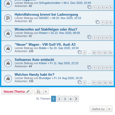
Letzter Beitrag von
SrKugelschreiber
«
Mi 2. Dez 2020, 20:49
Antworten:
42
1
2
3
4
5
Hybridfahrzeug brennt bei Ladevorgang
Letzter Beitrag von
560SEC
«
Mi 25. Nov 2020, 10:16
Antworten:
21
1
2
3
Winterreifen auf Stahlfelgen oder Alus?
Letzter Beitrag von
Robert
«
So 22. Nov 2020, 08:58
Antworten:
41
1
2
3
4
5
“Neuer” Wagen - VW Golf VII, Audi A3
Letzter Beitrag von
Bolide
«
So 20. Sep 2020, 18:34
Antworten:
125
1
10
11
12
13
…
Seltsames Auto entdeckt
Letzter Beitrag von
Kölner
«
Fr 11. Sep 2020, 22:23
Antworten:
44
1
2
3
4
5
Welches Handy habt ihr?
Letzter Beitrag von
Brundiger
«
Fr 14. Aug 2020, 19:20
Antworten:
135
1
11
12
13
14
…
Neues Thema
1
2
3
4
Nächste
91 Themen
Gehe zu