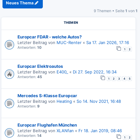
Neues Thema
9 Themen • Seite
1
von
1
THEMEN
Europcar FDAR - welche Autos?
Letzter Beitrag von
MUC-Renter
«
Sa 17. Jan 2026, 17:16
Antworten:
10
1
2
Europcar Elektroautos
Letzter Beitrag von
E400_
«
Di 27. Sep 2022, 16:34
Antworten:
45
1
2
3
4
5
Mercedes S-Klasse Europcar
Letzter Beitrag von
Heating
«
So 14. Nov 2021, 16:48
Antworten:
9
Europcar Flughafen München
Letzter Beitrag von
XLANfan
«
Fr 18. Jan 2019, 08:46
Antworten:
14
1
2