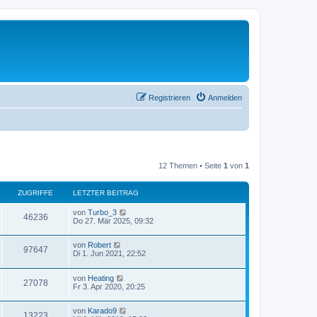
Registrieren
Anmelden
12 Themen • Seite
1
von
1
ZUGRIFFE
LETZTER BEITRAG
von
Turbo_3
46236
Do 27. Mär 2025, 09:32
von
Robert
97647
Di 1. Jun 2021, 22:52
von
Heating
27078
Fr 3. Apr 2020, 20:25
von
Karado9
13223