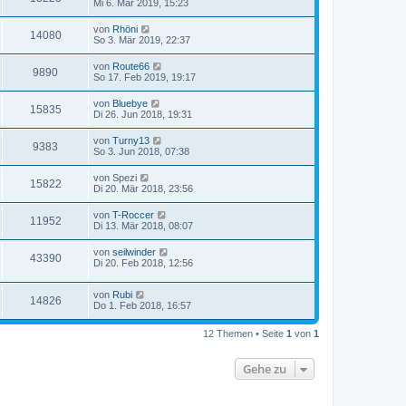
Mi 6. Mär 2019, 15:23
von
Rhöni
14080
So 3. Mär 2019, 22:37
von
Route66
9890
So 17. Feb 2019, 19:17
von
Bluebye
15835
Di 26. Jun 2018, 19:31
von
Turny13
9383
So 3. Jun 2018, 07:38
von
Spezi
15822
Di 20. Mär 2018, 23:56
von
T-Roccer
11952
Di 13. Mär 2018, 08:07
von
seilwinder
43390
Di 20. Feb 2018, 12:56
von
Rubi
14826
Do 1. Feb 2018, 16:57
12 Themen • Seite
1
von
1
Gehe zu