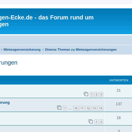
gen-Ecke.de - das Forum rund um
gen
Mietwagenversicherung
Diverse Themen zu Mietwagenversicherungen
rungen
ANTWORTEN
21
1
2
3
herung
137
1
10
11
12
13
14
…
16
1
2
3