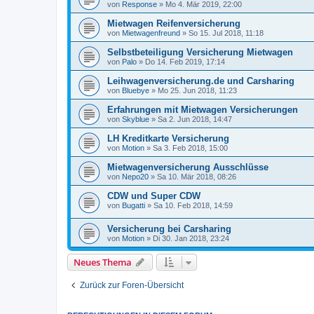
von
Response
»
Mo 4. Mär 2019, 22:00
Mietwagen Reifenversicherung
von
Mietwagenfreund
»
So 15. Jul 2018, 11:18
Selbstbeteiligung Versicherung Mietwagen
von
Palo
»
Do 14. Feb 2019, 17:14
Leihwagenversicherung.de und Carsharing
von
Bluebye
»
Mo 25. Jun 2018, 11:23
Erfahrungen mit Mietwagen Versicherungen
von
Skyblue
»
Sa 2. Jun 2018, 14:47
LH Kreditkarte Versicherung
von
Motion
»
Sa 3. Feb 2018, 15:00
Mietwagenversicherung Ausschlüsse
von
Nepo20
»
Sa 10. Mär 2018, 08:26
CDW und Super CDW
von
Bugatti
»
Sa 10. Feb 2018, 14:59
Versicherung bei Carsharing
von
Motion
»
Di 30. Jan 2018, 23:24
Neues Thema
Zurück zur Foren-Übersicht