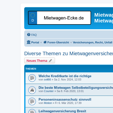
Mietwa
Mietwa
FAQ
Portal
Foren-Übersicht
Versicherungen, Recht, Unfall
Diverse Themen zu Mietwagenversiche
Neues Thema
THEMEN
Welche Kreditkarte ist die richtige
von
seli66
»
Sa 2. Nov 2024, 12:03
Die beste Mietwagen Selbstbeteiligungsversic
von
Counter
»
Sa 8. Feb 2020, 13:01
Personeninsassenschutz sinnvoll
von
Motion
»
Fr 6. Mär 2020, 17:39
Leihwagenversicherung Brexit