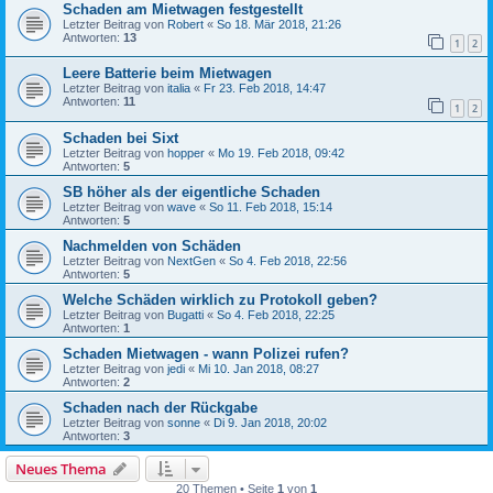
Schaden am Mietwagen festgestellt
Letzter Beitrag von
Robert
«
So 18. Mär 2018, 21:26
Antworten:
13
1
2
Leere Batterie beim Mietwagen
Letzter Beitrag von
italia
«
Fr 23. Feb 2018, 14:47
Antworten:
11
1
2
Schaden bei Sixt
Letzter Beitrag von
hopper
«
Mo 19. Feb 2018, 09:42
Antworten:
5
SB höher als der eigentliche Schaden
Letzter Beitrag von
wave
«
So 11. Feb 2018, 15:14
Antworten:
5
Nachmelden von Schäden
Letzter Beitrag von
NextGen
«
So 4. Feb 2018, 22:56
Antworten:
5
Welche Schäden wirklich zu Protokoll geben?
Letzter Beitrag von
Bugatti
«
So 4. Feb 2018, 22:25
Antworten:
1
Schaden Mietwagen - wann Polizei rufen?
Letzter Beitrag von
jedi
«
Mi 10. Jan 2018, 08:27
Antworten:
2
Schaden nach der Rückgabe
Letzter Beitrag von
sonne
«
Di 9. Jan 2018, 20:02
Antworten:
3
Neues Thema
20 Themen • Seite
1
von
1