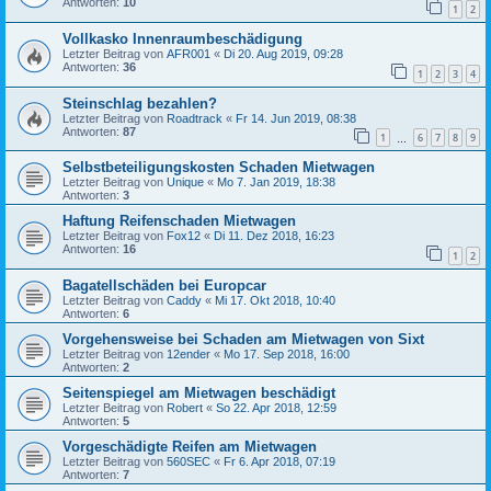
Antworten:
10
1
2
Vollkasko Innenraumbeschädigung
Letzter Beitrag von
AFR001
«
Di 20. Aug 2019, 09:28
Antworten:
36
1
2
3
4
Steinschlag bezahlen?
Letzter Beitrag von
Roadtrack
«
Fr 14. Jun 2019, 08:38
Antworten:
87
1
6
7
8
9
…
Selbstbeteiligungskosten Schaden Mietwagen
Letzter Beitrag von
Unique
«
Mo 7. Jan 2019, 18:38
Antworten:
3
Haftung Reifenschaden Mietwagen
Letzter Beitrag von
Fox12
«
Di 11. Dez 2018, 16:23
Antworten:
16
1
2
Bagatellschäden bei Europcar
Letzter Beitrag von
Caddy
«
Mi 17. Okt 2018, 10:40
Antworten:
6
Vorgehensweise bei Schaden am Mietwagen von Sixt
Letzter Beitrag von
12ender
«
Mo 17. Sep 2018, 16:00
Antworten:
2
Seitenspiegel am Mietwagen beschädigt
Letzter Beitrag von
Robert
«
So 22. Apr 2018, 12:59
Antworten:
5
Vorgeschädigte Reifen am Mietwagen
Letzter Beitrag von
560SEC
«
Fr 6. Apr 2018, 07:19
Antworten:
7