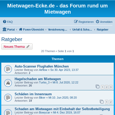
Mietwagen-Ecke.de - das Forum rund um
Mietwagen
FAQ
Registrieren
Anmelden
Portal
Foren-Übersicht
Versicherungen, Recht, Unfall
Unfall & Schaden
Ratgeber
Ratgeber
Neues Thema
20 Themen • Seite
1
von
1
Themen
Auto-Scanner Flughafen München
Letzter Beitrag von
Airflow
«
So 30. Apr 2023, 13:37
Antworten:
2
Hagelschaden am Mietwagen
Letzter Beitrag von
Turbo_3
«
Mi 8. Jul 2020, 12:22
Antworten:
26
1
2
3
Schäden im Innenraum
Letzter Beitrag von
Biker
«
Mi 10. Jun 2020, 08:20
Antworten:
19
1
2
Schaden am Mietwagen mit Einbehalt der Selbstbeteiligung
Letzter Beitrag von
Bowycar
«
Mi 4. Dez 2019, 16:07