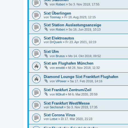
von
Robert
»
So 3. Nov 2019, 17:55
Sixt Überlingen
von
Toomay
»
Fr 18. Aug 2023, 12:15
Sixt Station Auslastungsanzeige
von
Robert
»
So 16. Jun 2019, 10:13
Sixt Elektroautos
von
DrQuark
»
Fr 23. Apr 2021, 10:19
Sixt Ulm
von
Brutus
»
Mo 14. Okt 2019, 09:52
Sixt am Flughafen München
von
emobil
»
Mi 28. Nov 2018, 11:32
Diamond Lounge Sixt Frankfurt Flughafen
von
VPower
»
Sa 17. Feb 2018, 14:16
Sixt Frankfurt Zentrum/Zeil
von
M2kull
»
Mi 6. Mai 2020, 20:59
Sixt Frankfurt West/Messe
von
Sechsnull
»
So 3. Nov 2019, 17:35
Sixt Corona Virus
von
Lotse
»
Di 17. Mär 2020, 21:23