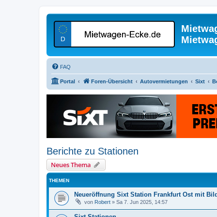
Mietwa
Mietwa
FAQ
Portal
Foren-Übersicht
Autovermietungen
Sixt
B
Berichte zu Stationen
Neues Thema
THEMEN
Neueröffnung Sixt Station Frankfurt Ost mit Bil
von
Robert
»
Sa 7. Jun 2025, 14:57
Sixt Stationen