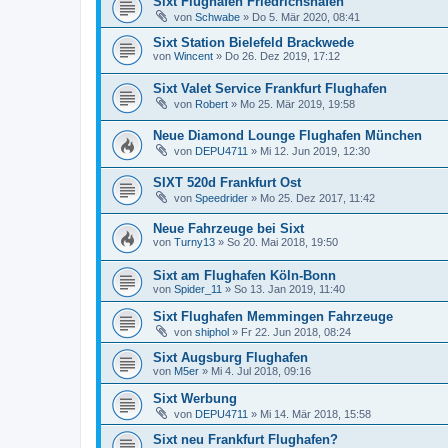
Sixt Flughafen Friedrichshafen
von
Schwabe
»
Do 5. Mär 2020, 08:41
Sixt Station Bielefeld Brackwede
von
Wincent
»
Do 26. Dez 2019, 17:12
Sixt Valet Service Frankfurt Flughafen
von
Robert
»
Mo 25. Mär 2019, 19:58
Neue Diamond Lounge Flughafen München
von
DEPU4711
»
Mi 12. Jun 2019, 12:30
SIXT 520d Frankfurt Ost
von
Speedrider
»
Mo 25. Dez 2017, 11:42
Neue Fahrzeuge bei Sixt
von
Turny13
»
So 20. Mai 2018, 19:50
Sixt am Flughafen Köln-Bonn
von
Spider_11
»
So 13. Jan 2019, 11:40
Sixt Flughafen Memmingen Fahrzeuge
von
shiphol
»
Fr 22. Jun 2018, 08:24
Sixt Augsburg Flughafen
von
M5er
»
Mi 4. Jul 2018, 09:16
Sixt Werbung
von
DEPU4711
»
Mi 14. Mär 2018, 15:58
Sixt neu Frankfurt Flughafen?