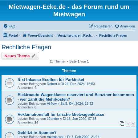
Mietwagen-Ecke.de - das Forum rund um
Mietwagen
FAQ
Registrieren
Anmelden
Portal
Foren-Übersicht
Versicherungen, Recht, Unfall
Rechtliche Fragen
Rechtliche Fragen
Neues Thema
11 Themen • Seite
1
von
1
Themen
Sixt Inkasso Ecollect für Parkticket
Letzter Beitrag von
Robert
«
Di 24. Dez 2024, 15:53
Antworten:
4
Elektroauto Wagenklasse reserviert und Benziner bekommen
- wer zahlt die Mehrkosten?
Letzter Beitrag von
Airflow
«
Sa 5. Okt 2024, 13:32
Antworten:
8
Reklamationsfall für falsche Mietwagenklasse
Letzter Beitrag von
12ender
«
Di 16. Jun 2020, 07:35
Antworten:
14
1
2
Geblitzt in Spanien?
Letzter Beitrag von
Atlanticrent
«
Fr 7. Feb 2020, 21:14