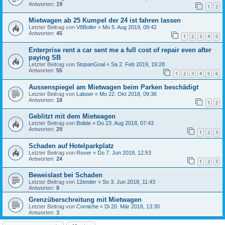
Antworten:
19
1
2
Mietwagen ab 25 Kumpel der 24 ist fahren lassen
Letzter Beitrag von
V8Boller
«
Mo 5. Aug 2019, 09:42
Antworten:
45
1
2
3
4
5
Enterprise rent a car sent me a full cost of repair even after
paying SB
Letzter Beitrag von
StopanGoal
«
Sa 2. Feb 2019, 19:28
Antworten:
55
1
2
3
4
5
6
Aussenspiegel am Mietwagen beim Parken beschädigt
Letzter Beitrag von
Laboer
«
Mo 22. Okt 2018, 09:36
Antworten:
18
1
2
Geblitzt mit dem Mietwagen
Letzter Beitrag von
Bolide
«
Do 23. Aug 2018, 07:43
Antworten:
29
1
2
3
Schaden auf Hotelparkplatz
Letzter Beitrag von
Rover
«
Do 7. Jun 2018, 12:53
Antworten:
24
1
2
3
Beweislast bei Schaden
Letzter Beitrag von
12ender
«
So 3. Jun 2018, 11:43
Antworten:
8
Grenzüberschreitung mit Mietwagen
Letzter Beitrag von
Corniche
«
Di 20. Mär 2018, 13:30
Antworten:
3