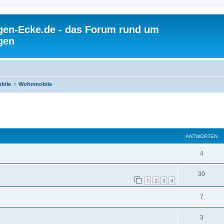
gen-Ecke.de - das Forum rund um
gen
bile
Wohnmobile
ANTWORTEN
4
30
1
2
3
4
7
3