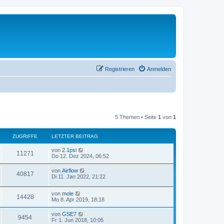
Registrieren
Anmelden
5 Themen • Seite
1
von
1
ZUGRIFFE
LETZTER BEITRAG
von
2.1psi
11271
Do 12. Dez 2024, 06:52
von
Airflow
40817
Di 11. Jan 2022, 21:22
von
mole
14428
Mo 8. Apr 2019, 18:18
von
GSE7
9454
Fr 1. Jun 2018, 10:05