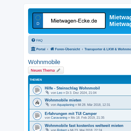
Mietwa
Mietwa
FAQ
Portal
Foren-Übersicht
Transporter & LKW & Wohnmo
Wohnmobile
Neues Thema
THEMEN
Hilfe - Steinschlag Wohnmobil
von
Leo
»
Di 3. Dez 2024, 21:04
Wohnmobile mieten
von
Aquaplaning
»
Mi 28. Mär 2018, 12:31
Erfahrungen mit TUI Camper
von
Caravaning
»
Mo 18. Feb 2019, 21:35
Wohnmobile fast kostenlos weltweit mieten
von
Robert
»
Mi 23. Mai 2018, 22:24