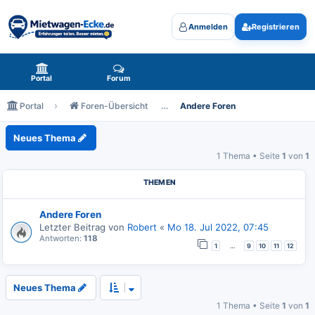
Anmelden
Registrieren
Mietwagen-Ecke.de - das Forum rund um Mietwagen
Portal
Forum
Portal
Foren-Übersicht
Andere Foren
Andere Foren
Neues Thema
1 Thema • Seite
1
von
1
THEMEN
Andere Foren
Letzter Beitrag von
Robert
«
Mo 18. Jul 2022, 07:45
Antworten:
118
…
1
9
10
11
12
Neues Thema
1 Thema • Seite
1
von
1