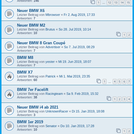
Antworten:
146
1
12
13
14
15
…
Neuer BMW X6
Letzter Beitrag von
Mbrowser
«
Fr 2. Aug 2019, 17:33
Antworten:
7
Neuer BMW M2
Letzter Beitrag von
Brutus
«
So 28. Jul 2019, 10:14
Antworten:
10
1
2
Neuer BMW 8 Gran Coupé
Letzter Beitrag von
Advertiser
«
So 7. Jul 2019, 08:29
Antworten:
7
BMW M8
Letzter Beitrag von
yester
«
Mi 19. Jun 2019, 18:07
Antworten:
7
BMW X7
Letzter Beitrag von
Patrick
«
Mi 1. Mai 2019, 23:35
Antworten:
60
1
4
5
6
7
…
BMW 7er Facelift
Letzter Beitrag von
Racingteam
«
Sa 9. Feb 2019, 15:32
Antworten:
38
1
2
3
4
Neuer BMW i4 ab 2021
Letzter Beitrag von
UnknownRacer
«
Di 15. Jan 2019, 18:08
Antworten:
3
BMW 1er 2019
Letzter Beitrag von
Senator
«
Do 10. Jan 2019, 17:28
Antworten:
10
1
2