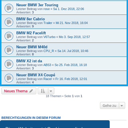
Neuer BMW 3er Touring
Letzter Beitrag von
rose
«
Sa 1. Dez 2018, 22:06
Antworten:
3
BMW 8er Cabrio
Letzter Beitrag von
Trailer
«
Mi 21. Nov 2018, 16:04
Antworten:
9
BMW M2 Facelift
Letzter Beitrag von
V6Turbo
«
Mo 3. Sep 2018, 12:57
Antworten:
2
Neuer BMW M40d
Letzter Beitrag von
CPU_R
«
Sa 14. Jul 2018, 10:46
Antworten:
8
BMW X2 ist da
Letzter Beitrag von
ABS3
«
So 25. Feb 2018, 16:18
Antworten:
3
Neuer BMW X4 Coupé
Letzter Beitrag von
Racer
«
Fr 16. Feb 2018, 12:01
Antworten:
4
Neues Thema
18 Themen • Seite
1
von
1
Gehe zu
BERECHTIGUNGEN IN DIESEM FORUM
Du darfst
keine
neuen Themen in diesem Forum erstellen.
Du darfst
keine
Antworten zu Themen in diesem Forum erstellen.