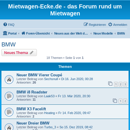
Mietwagen-Ecke.de - das Forum rund um
Mietwagen
FAQ
Registrieren
Anmelden
Portal
Foren-Übersicht
Neues aus der Welt der Autos
Neue Modelle
BMW
BMW
Neues Thema
18 Themen • Seite
1
von
1
Themen
Neuer BMW Vierer Coupé
Letzter Beitrag von
Sechsnull
«
Di 16. Jun 2020, 00:28
Antworten:
26
1
2
3
BMW i8 Roadster
Letzter Beitrag von
Laak53
«
Fr 13. Mär 2020, 20:30
Antworten:
11
1
2
BMW X3 Facelift
Letzter Beitrag von
Heating
«
Fr 14. Feb 2020, 09:47
Antworten:
2
Neuer Dreier BMW
Letzter Beitrag von
Turbo_3
«
So 15. Dez 2019, 08:42