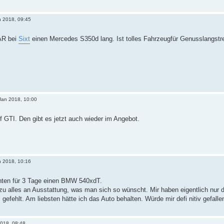
n 2018, 09:45
AR bei
Sixt
einen Mercedes S350d lang. Ist tolles Fahrzeugfür Genusslangstr
Jan 2018, 10:00
f GTI. Den gibt es jetzt auch wieder im Angebot.
n 2018, 10:16
hten für 3 Tage einen BMW 540xdT.
u alles an Ausstattung, was man sich so wünscht. Mir haben eigentlich nur 
 gefehlt. Am liebsten hätte ich das Auto behalten. Würde mir defi nitiv gefal
2018, 08:48