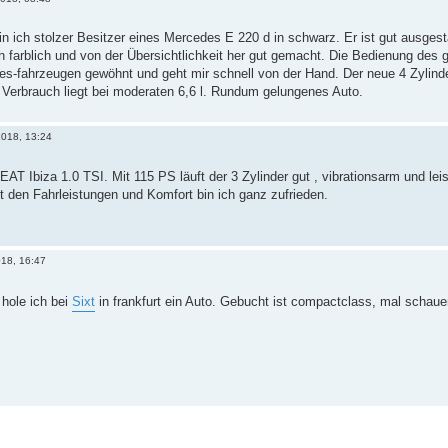
ich stolzer Besitzer eines Mercedes E 220 d in schwarz. Er ist gut ausgesta
 farblich und von der Übersichtlichkeit her gut gemacht. Die Bedienung des 
s-fahrzeugen gewöhnt und geht mir schnell von der Hand. Der neue 4 Zylinder
 Verbrauch liegt bei moderaten 6,6 l. Rundum gelungenes Auto.
2018, 13:24
EAT Ibiza 1.0 TSI. Mit 115 PS läuft der 3 Zylinder gut , vibrationsarm und lei
it den Fahrleistungen und Komfort bin ich ganz zufrieden.
018, 16:47
hole ich bei
Sixt
in frankfurt ein Auto. Gebucht ist compactclass, mal schau