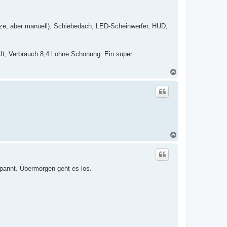
e
n
Sitze, aber manuell), Schiebedach, LED-Scheinwerfer, HUD,
ft, Verbrauch 8,4 l ohne Schonung. Ein super
N
a
c
h
o
b
e
n
N
a
c
h
o
spannt. Übermorgen geht es los.
b
e
n