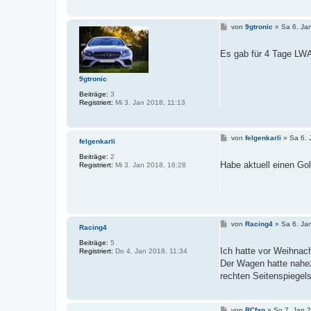
B
von
9gtronic
»
Sa 6. Ja
e
i
t
Es gab für 4 Tage LW
r
a
g
9gtronic
Beiträge:
3
Registriert:
Mi 3. Jan 2018, 11:13
B
von
felgenkarli
»
Sa 6. 
felgenkarli
e
i
Beiträge:
2
t
Habe aktuell einen Gol
Registriert:
Mi 3. Jan 2018, 16:28
r
a
g
B
von
Racing4
»
Sa 6. Ja
Racing4
e
i
Beiträge:
5
t
Ich hatte vor Weihnac
Registriert:
Do 4. Jan 2018, 11:34
r
Der Wagen hatte nahez
a
g
rechten Seitenspiegels
B
von
RCfan
»
So 7. Jan 