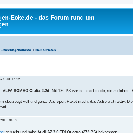
gen-Ecke.de - das Forum rund um
gen
Erfahrungsberichte
Meine Mieten
an 2018, 14:32
en
ALFA ROMEO Giulia 2.2d
. Mit 180 PS war es eine Freude, sie zu fahren
enerin überzeugt voll und ganz. Das Sport-Paket macht das Äußere attraktiv. D
wett.
 2018, 08:52
car
gebucht und habe
Audi A7 3.0 TDI Quattro (272 PS)
bekommen.