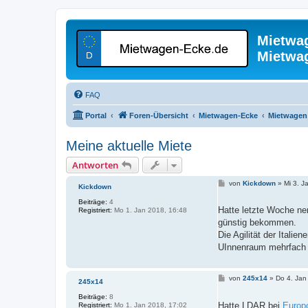
Mietwa
Mietwa
FAQ
Portal
Foren-Übersicht
Mietwagen-Ecke
Mietwagen 
Meine aktuelle Miete
Antworten
B
von
Kickdown
»
Mi 3. J
Kickdown
e
i
Beiträge:
4
t
Hatte letzte Woche n
Registriert:
Mo 1. Jan 2018, 16:48
r
günstig bekommen.
a
g
Die Agilität der Itali
UInnenraum mehrfach 
B
von
245x14
»
Do 4. Jan
245x14
e
i
Beiträge:
8
t
Hatte LDAR bei
Europ
Registriert:
Mo 1. Jan 2018, 17:02