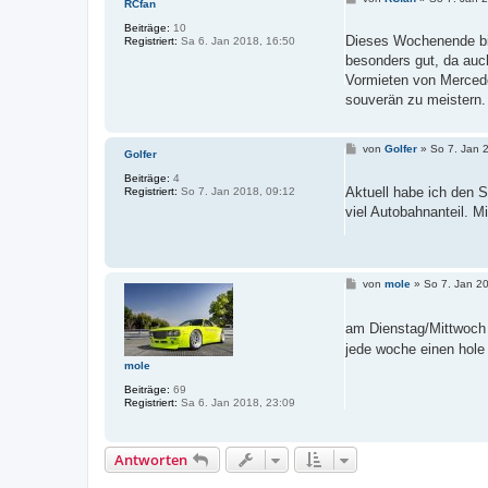
RCfan
e
i
Beiträge:
10
t
Dieses Wochenende bin 
Registriert:
Sa 6. Jan 2018, 16:50
r
besonders gut, da auch
a
g
Vormieten von Mercede
souverän zu meistern.
B
von
Golfer
»
So 7. Jan 
Golfer
e
i
Beiträge:
4
t
Aktuell habe ich den S
Registriert:
So 7. Jan 2018, 09:12
r
viel Autobahnanteil. M
a
g
B
von
mole
»
So 7. Jan 2
e
i
t
am Dienstag/Mittwoch 
r
jede woche einen hole
a
g
mole
Beiträge:
69
Registriert:
Sa 6. Jan 2018, 23:09
Antworten