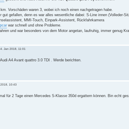
 km. Vorschäden waren 3, wobei ich noch einen nachgetragen habe.
r gut gefallen, denn es war alles wesentliche dabei: S-Line innen (Volleder-
hselassistent, MMI-Touch, Einpark-Assistent, Rückfahrkamera
pcar
war schnell und ohne Probleme.
fahren und war besonders von dem Motor angetan, laufruhig, immer genug Kra
4. Jan 2018, 11:01
 Audi A4 Avant quattro 3.0 TDI . Werde berichten.
n 2018, 10:43
r mal für 2 Tage einen Mercedes S-Klasse 350d ergattern können. Bin echt ge