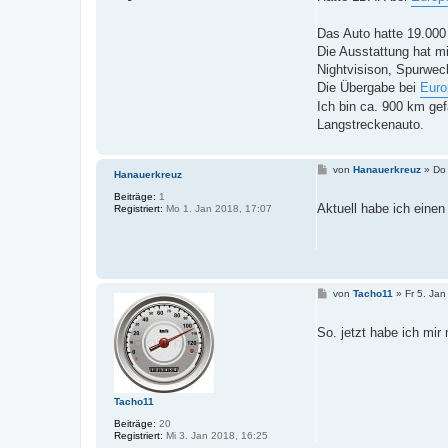
r
a
g
Das Auto hatte 19.000
Die Ausstattung hat mi
Nightvisison, Spurwec
Die Übergabe bei
Euro
Ich bin ca. 900 km ge
Langstreckenauto.
B
von
Hanauerkreuz
»
Do 
Hanauerkreuz
e
i
Beiträge:
1
t
Aktuell habe ich einen
Registriert:
Mo 1. Jan 2018, 17:07
r
a
g
B
von
Tacho11
»
Fr 5. Ja
e
i
t
So. jetzt habe ich mi
r
a
g
Tacho11
Beiträge:
20
Registriert:
Mi 3. Jan 2018, 16:25