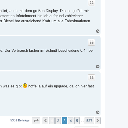
h
o
ttet, auch mit dem großen Display. Dieses gefällt mir
b
e
gesamten Infotainment bin ich aufgrund zahlreicher
n
 Diesel hat ausreichend Kraft um alle Fahrsituationen
N
a
c
h
o
se. Der Verbrauch bisher im Schnitt bescheidene 6,4 l bei
b
e
n
N
a
c
h
o
en was es gibt
hoffe ja auf ein upgrade, da ich hier fast
b
e
n
N
a
Seite
3
von
537
1
2
3
4
5
537
c
Vorherige
Nächste
5361 Beiträge
…
h