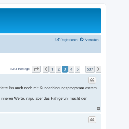
Registrieren
Anmelden
Seite
3
von
537
1
2
3
4
5
537
Vorherige
Nächste
5361 Beiträge
…
. Hatte ihn auch noch mit Kundenbindungsprogramm extrem
ie inneren Werte, naja, aber das Fahrgefühl macht den
N
a
c
h
o
b