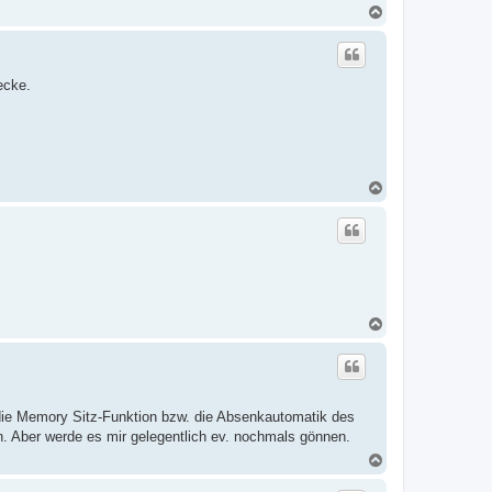
N
a
c
h
o
ecke.
b
e
n
N
a
c
h
o
b
e
n
N
a
c
h
o
b
e
die Memory Sitz-Funktion bzw. die Absenkautomatik des
n
len. Aber werde es mir gelegentlich ev. nochmals gönnen.
N
a
c