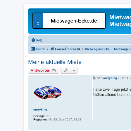
Mietwa
Mietwa
FAQ
Portal
Foren-Übersicht
Mietwagen-Ecke
Mietwagen 
Meine aktuelle Miete
Antworten
B
von
curryking
»
Do 11. 
e
i
t
Hatte zwei Tage jetzt 
r
150km alleine besetzt
a
g
curryking
Beiträge:
91
Registriert:
Mo 25. Dez 2017, 13:38