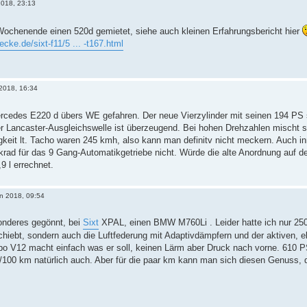
2018, 23:13
ochenende einen 520d gemietet, siehe auch kleinen Erfahrungsbericht hier
cke.de/sixt-f11/5 ... -t167.html
 2018, 16:34
ercedes E220 d übers WE gefahren. Der neue Vierzylinder mit seinen 194 PS s
er Lancaster-Ausgleichswelle ist überzeugend. Bei hohen Drehzahlen mischt s
eit lt. Tacho waren 245 kmh, also kann man definitv nicht meckern. Auch inn
rad für das 9 Gang-Automatikgetriebe nicht. Würde die alte Anordnung auf d
9 l errechnet.
n 2018, 09:54
onderes gegönnt, bei
Sixt
XPAL, einen BMW M760Li . Leider hatte ich nur 250 
schiebt, sondern auch die Luftfederung mit Adaptivdämpfern und der aktiven,
bo V12 macht einfach was er soll, keinen Lärm aber Druck nach vorne. 610 PS
l/100 km natürlich auch. Aber für die paar km kann man sich diesen Genuss, d