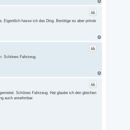
N
a
c
h
o
 Eigentlich hasse ich das Ding. Benötige es aber primär
b
e
n
N
a
c
h
o
rn. Schönes Fahrzeug.
b
e
n
N
a
c
h
o
emietet. Schönes Fahrzeug. Hat glaube ich den gleichen
b
e
tung auch annehmbar.
n