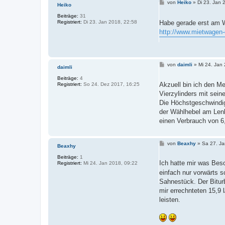
B
von
Heiko
»
Di 23. Jan 
Heiko
e
i
Beiträge:
31
t
Habe gerade erst am W
Registriert:
Di 23. Jan 2018, 22:58
r
http://www.mietwagen-e
a
g
B
von
daimli
»
Mi 24. Jan
daimli
e
i
Beiträge:
4
t
Akzuell bin ich den M
Registriert:
So 24. Dez 2017, 16:25
r
Vierzylinders mit sein
a
g
Die Höchstgeschwindigk
der Wählhebel am Lenk
einen Verbrauch von 6,
B
von
Beaxhy
»
Sa 27. Ja
Beaxhy
e
i
Beiträge:
1
t
Ich hatte mir was Bes
Registriert:
Mi 24. Jan 2018, 09:22
r
einfach nur vorwärts 
a
g
Sahnestück. Der Bitur
mir errechnteten 15,9 
leisten.