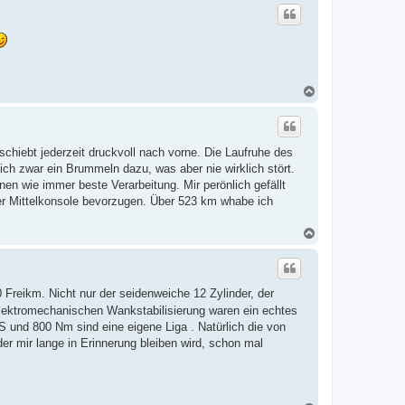
c
h
o
b
e
n
N
a
c
h
o
chiebt jederzeit druckvoll nach vorne. Die Laufruhe des
b
e
ich zwar ein Brummeln dazu, was aber nie wirklich stört.
n
en wie immer beste Verarbeitung. Mir perönlich gefällt
er Mittelkonsole bevorzugen. Über 523 km whabe ich
N
a
c
h
o
Freikm. Nicht nur der seidenweiche 12 Zylinder, der
b
e
 elektromechanischen Wankstabilisierung waren ein echtes
n
 und 800 Nm sind eine eigene Liga . Natürlich die von
er mir lange in Erinnerung bleiben wird, schon mal