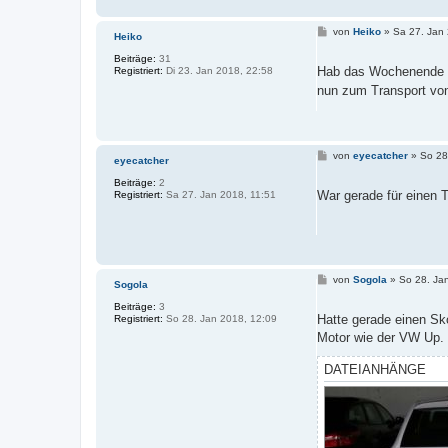
B
von
Heiko
»
Sa 27. Jan
Heiko
e
i
Beiträge:
31
t
Hab das Wochenende ei
Registriert:
Di 23. Jan 2018, 22:58
r
nun zum Transport von
a
g
B
von
eyecatcher
»
So 28
eyecatcher
e
i
Beiträge:
2
t
War gerade für einen 
Registriert:
Sa 27. Jan 2018, 11:51
r
a
g
B
von
Sogola
»
So 28. Ja
Sogola
e
i
Beiträge:
3
t
Hatte gerade einen Sk
Registriert:
So 28. Jan 2018, 12:09
r
Motor wie der VW Up. 
a
g
DATEIANHÄNGE