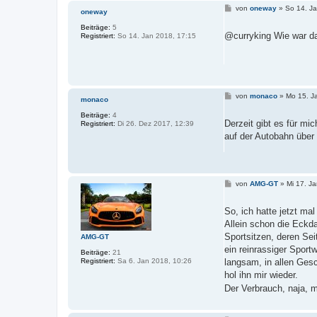
B
von
oneway
»
So 14. J
oneway
e
i
Beiträge:
5
t
@curryking Wie war da
Registriert:
So 14. Jan 2018, 17:15
r
a
g
B
von
monaco
»
Mo 15. J
monaco
e
i
Beiträge:
4
t
Derzeit gibt es für mi
Registriert:
Di 26. Dez 2017, 12:39
r
auf der Autobahn über 
a
g
B
von
AMG-GT
»
Mi 17. J
e
i
t
So, ich hatte jetzt ma
r
Allein schon die Eckd
a
g
Sportsitzen, deren Se
AMG-GT
ein reinrassiger Sport
Beiträge:
21
Registriert:
Sa 6. Jan 2018, 10:26
langsam, in allen Ges
hol ihn mir wieder.
Der Verbrauch, naja, 