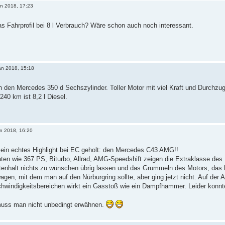
an 2018, 17:23
s Fahrprofil bei 8 l Verbrauch? Wäre schon auch noch interessant.
an 2018, 15:18
ch den Mercedes 350 d Sechszylinder. Toller Motor mit viel Kraft und Durchzu
240 km ist 8,2 l Diesel.
an 2018, 16:20
l ein echtes Highlight bei EC geholt: den Mercedes C43 AMG!!
aten wie 367 PS, Biturbo, Allrad, AMG-Speedshift zeigen die Extraklasse de
itenhalt nichts zu wünschen übrig lassen und das Grummeln des Motors, das
wagen, mit dem man auf den Nürburgring sollte, aber ging jetzt nicht. Auf de
chwindigkeitsbereichen wirkt ein Gasstoß wie ein Dampfhammer. Leider konnt
muss man nicht unbedingt erwähnen.