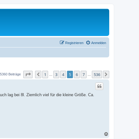
Registrieren
Anmelden
Seite
5
von
536
1
3
4
5
6
7
536
Vorherige
Nächste
5360 Beiträge
…
…
 lag bei 8l. Ziemlich viel für die kleine Größe. Ca.
N
a