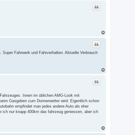
c
h
o
b
e
n
N
a
c
h
o
g. Super Fahrwerk und Fahrverhalten. Aktuelle Verbrauch
b
e
n
N
a
c
h
o
b
e
s Fahrzeuges. Innen im üblichen AMG-Look mit
n
 beim Gasgeben zum Donnerwetter wird. Eigentlich schon
r Autobahn empfindet man jedes andere Auto als eher
e ich nur knapp 400km das fahrzeug geniessen, aber ich
N
a