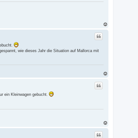
N
a
c
h
o
gebucht.
b
e
spannt, wie dieses Jahr die Situation auf Mallorca mit
n
N
a
c
h
o
nur ein Kleinwagen gebucht.
b
e
n
N
a
c
h