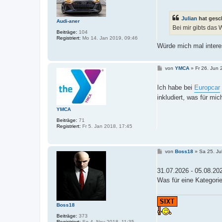
i
t
r
Julian
hat gesc
a
Audi-aner
g
Bei mir gibts das
Beiträge:
104
Registriert:
Mo 14. Jan 2019, 09:46
Würde mich mal intere
B
von
YMCA
»
Fr 26. Jun 
e
i
t
Ich habe bei
Europcar
r
inkludiert, was für mi
a
g
YMCA
Beiträge:
71
Registriert:
Fr 5. Jan 2018, 17:45
B
von
Boss18
»
Sa 25. Ju
e
i
t
31.07.2026 - 05.08.2
r
Was für eine Kategorie 
a
g
Boss18
Beiträge:
373
Registriert:
So 4. Nov 2018, 11:35