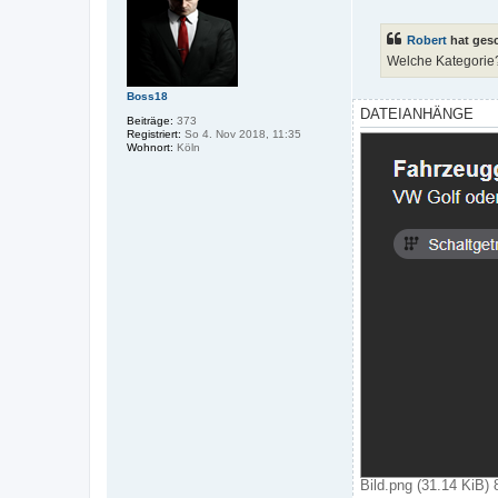
i
t
r
Robert
hat ges
a
g
Welche Kategori
Boss18
DATEIANHÄNGE
Beiträge:
373
Registriert:
So 4. Nov 2018, 11:35
Wohnort:
Köln
Bild.png (31.14 KiB) 