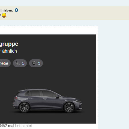
chrieben:
e?
8452 mal betrachtet