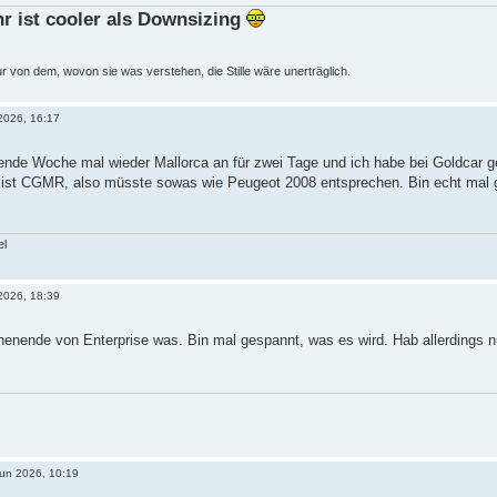
hr ist cooler als Downsizing
von dem, wovon sie was verstehen, die Stille wäre unerträglich.
2026, 16:17
ende Woche mal wieder Mallorca an für zwei Tage und ich habe bei Goldcar 
 ist CGMR, also müsste sowas wie Peugeot 2008 entsprechen. Bin echt mal ge
el
 2026, 18:39
henende von Enterprise was. Bin mal gespannt, was es wird. Hab allerdings 
Jun 2026, 10:19