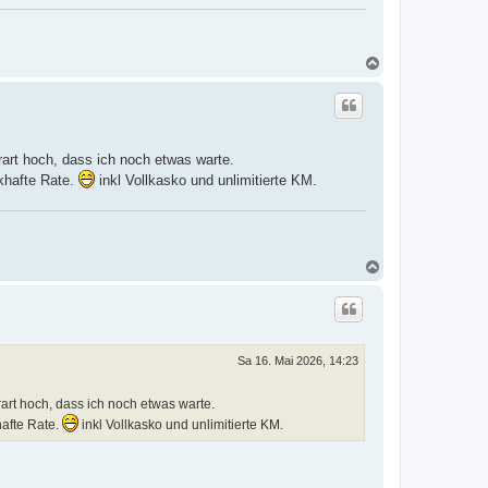
N
a
c
h
o
b
e
rart hoch, dass ich noch etwas warte.
n
khafte Rate.
inkl Vollkasko und unlimitierte KM.
N
a
c
h
o
b
e
Sa 16. Mai 2026, 14:23
n
art hoch, dass ich noch etwas warte.
afte Rate.
inkl Vollkasko und unlimitierte KM.