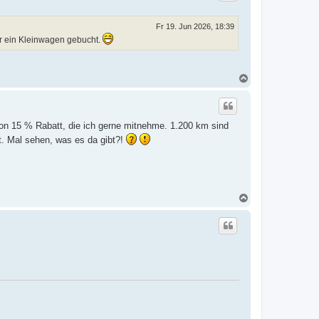
o
b
e
Fr 19. Jun 2026, 18:39
n
ur ein Kleinwagen gebucht.
N
a
c
h
o
ion 15 % Rabatt, die ich gerne mitnehme. 1.200 km sind
b
e
t. Mal sehen, was es da gibt?!
n
N
a
c
h
o
b
e
n