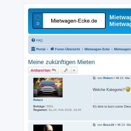
Mietwa
Mietwa
FAQ
Portal
Foren-Übersicht
Mietwagen-Ecke
Mietwagen 
Meine zukünftigen Mieten
Antworten
B
von
Robert
»
Mi 13. Mai
e
i
t
Welche Kategorie?
r
a
g
Robert
Beiträge:
5601
It's time to burn some Dies
Registriert:
Sa 24. Feb 2018, 19:45
B
von
Boss18
»
Mi 13. Ma
e