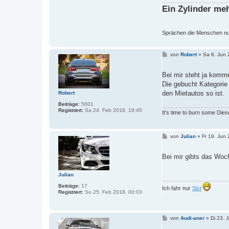
Ein Zylinder me
Sprächen die Menschen nur 
B
von
Robert
»
Sa 6. Jun 
e
i
t
Bei mir steht ja komm
r
Die gebucht Kategorie
a
g
den Mietautos so ist.
Robert
Beiträge:
5601
Registriert:
Sa 24. Feb 2018, 19:45
It's time to burn some Dies
B
von
Julian
»
Fr 19. Jun
e
i
t
Bei mir gibts das Woc
r
a
g
Julian
Beiträge:
17
Ich fahr nur
Sixt
Registriert:
So 25. Feb 2018, 00:03
B
von
Audi-aner
»
Di 23. 
e