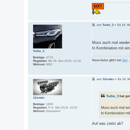
B
von
Turbo_3
»
Sa 16. M
e
i
t
r
a
Muss auch mal wiede
g
In Kombination mit ei
Turbo_3
Beiträge:
4715
Neue Autos gibt's bei
Sixt
.
Registriert:
Mo 26. Nov 2018, 12:16
Wohnort:
MUC
B
von
12ender
»
Sa 16. M
e
i
t
r
Turbo_3
hat ge
a
12ender
g
Beiträge:
1809
Muss auch mal wi
Registriert:
Fr 9. Mär 2018, 16:52
Wohnort:
Düsseldorf
In Kombination mi
Auf was zielst ab?