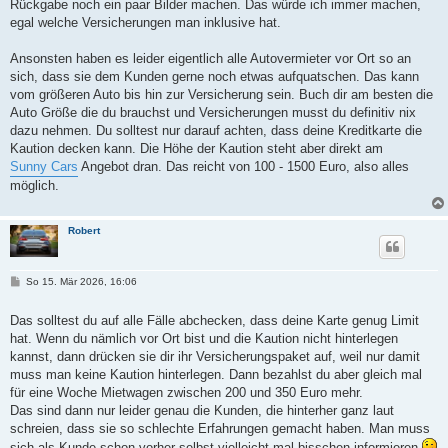
Rückgabe noch ein paar Bilder machen. Das würde ich immer machen,
egal welche Versicherungen man inklusive hat.
Ansonsten haben es leider eigentlich alle Autovermieter vor Ort so an
sich, dass sie dem Kunden gerne noch etwas aufquatschen. Das kann
vom größeren Auto bis hin zur Versicherung sein. Buch dir am besten die
Auto Größe die du brauchst und Versicherungen musst du definitiv nix
dazu nehmen. Du solltest nur darauf achten, dass deine Kreditkarte die
Kaution decken kann. Die Höhe der Kaution steht aber direkt am
Sunny Cars
Angebot dran. Das reicht von 100 - 1500 Euro, also alles
möglich.
Robert
B
So 15. Mär 2026, 16:06
e
i
t
Das solltest du auf alle Fälle abchecken, dass deine Karte genug Limit
r
hat. Wenn du nämlich vor Ort bist und die Kaution nicht hinterlegen
a
g
kannst, dann drücken sie dir ihr Versicherungspaket auf, weil nur damit
muss man keine Kaution hinterlegen. Dann bezahlst du aber gleich mal
für eine Woche Mietwagen zwischen 200 und 350 Euro mehr.
Das sind dann nur leider genau die Kunden, die hinterher ganz laut
schreien, dass sie so schlechte Erfahrungen gemacht haben. Man muss
sich als Kunde schon vorher selbst vielleicht mal bisschen informieren