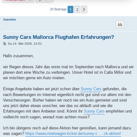
1
2
Nächste
20 Beiträge
Joachim
Sunny Cars Mallorca Flughafen Erfahrungen?
B
Sa 14. Mär 2026, 14:51
e
i
t
Hallo zusammen,
r
a
g
wir fliegen dieses Jahr das erste mal im September nach Mallorca und wir
planen dort eine Woche zu verbringen. Unser Hotel ist in Calla Millor und
wir möchten gerne ein Auto mieten.
Einige Angebote haben wir jetzt schon über
Sunny Cars
gefunden, die
nach Bewertungen im Internet eigentlich recht gut sind vor allem mit den
Versicherungen. Bisher haben wir noch nie ein Auto gemietet und sind
uns jetzt daher etwas unsicher, wie das so abläuft und wie die
Erfahrungen mit dem Anbieter sind. Könnt ihr
Sunny Cars
empfehlen und
vielleicht noch sagen, worauf man achten muss?
Ich bin übrigens noch auf diese Aktion hier gestoßen, kann jemand dazu
was sagen?
https://www.mietwagen-ticker.de/sunny-c ... ck-aktion/