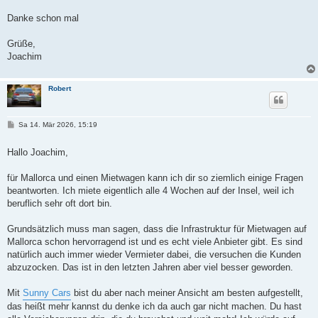
Danke schon mal
Grüße,
Joachim
Robert
B
Sa 14. Mär 2026, 15:19
e
i
t
Hallo Joachim,
r
a
g
für Mallorca und einen Mietwagen kann ich dir so ziemlich einige Fragen
beantworten. Ich miete eigentlich alle 4 Wochen auf der Insel, weil ich
beruflich sehr oft dort bin.
Grundsätzlich muss man sagen, dass die Infrastruktur für Mietwagen auf
Mallorca schon hervorragend ist und es echt viele Anbieter gibt. Es sind
natürlich auch immer wieder Vermieter dabei, die versuchen die Kunden
abzuzocken. Das ist in den letzten Jahren aber viel besser geworden.
Mit
Sunny Cars
bist du aber nach meiner Ansicht am besten aufgestellt,
das heißt mehr kannst du denke ich da auch gar nicht machen. Du hast