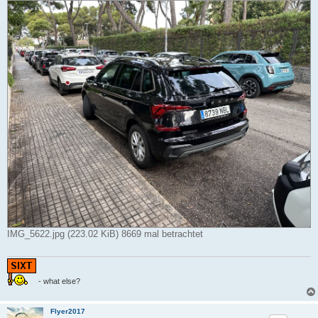
IMG_5622.jpg (223.02 KiB) 8669 mal betrachtet
- what else?
Flyer2017