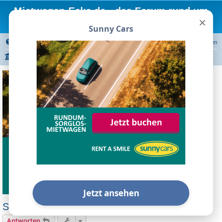
Mietwagen-Ecke.de - das Forum rund um
×
Mietwagen
Sunny Cars
FAQ
Registrieren
Anmelden
Portal
Foren-Übersicht
Autovermietungen
Mietwagen Broker/Preisvergleiche
Sunny Cars
Jetzt ansehen
Sunny Cars Mallorca Flughafen Erfahrungen?
Antworten