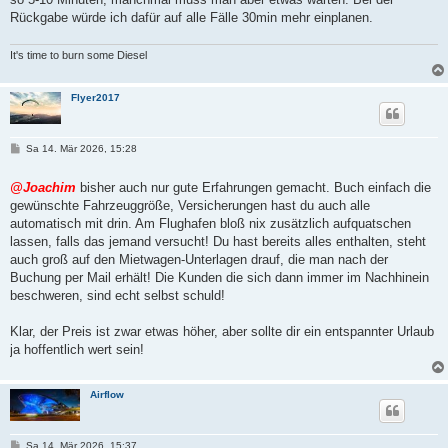
Rückgabe würde ich dafür auf alle Fälle 30min mehr einplanen.
It's time to burn some Diesel
Flyer2017
B
Sa 14. Mär 2026, 15:28
e
i
t
@Joachim
bisher auch nur gute Erfahrungen gemacht. Buch einfach die
r
gewünschte Fahrzeuggröße, Versicherungen hast du auch alle
a
g
automatisch mit drin. Am Flughafen bloß nix zusätzlich aufquatschen
lassen, falls das jemand versucht! Du hast bereits alles enthalten, steht
auch groß auf den Mietwagen-Unterlagen drauf, die man nach der
Buchung per Mail erhält! Die Kunden die sich dann immer im Nachhinein
beschweren, sind echt selbst schuld!
Klar, der Preis ist zwar etwas höher, aber sollte dir ein entspannter Urlaub
ja hoffentlich wert sein!
Airflow
B
Sa 14. Mär 2026, 15:37