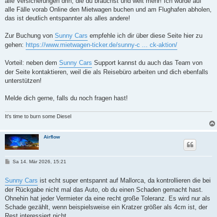
alle Versicherungen drin, die du brauchst und weit mehr! Ich würde auf
alle Fälle vorab Online den Mietwagen buchen und am Flughafen abholen,
das ist deutlich entspannter als alles andere!
Zur Buchung von
Sunny Cars
empfehle ich dir über diese Seite hier zu
gehen:
https://www.mietwagen-ticker.de/sunny-c ... ck-aktion/
Vorteil: neben dem
Sunny Cars
Support kannst du auch das Team von
der Seite kontaktieren, weil die als Reisebüro arbeiten und dich ebenfalls
unterstützen!
Melde dich gerne, falls du noch fragen hast!
It's time to burn some Diesel
Airflow
B
Sa 14. Mär 2026, 15:21
e
i
t
Sunny Cars
ist echt super entspannt auf Mallorca, da kontrollieren die bei
r
der Rückgabe nicht mal das Auto, ob du einen Schaden gemacht hast.
a
g
Ohnehin hat jeder Vermieter da eine recht große Toleranz. Es wird nur als
Schade gezählt, wenn beispielsweise ein Kratzer größer als 4cm ist, der
Rest interessiert nicht.