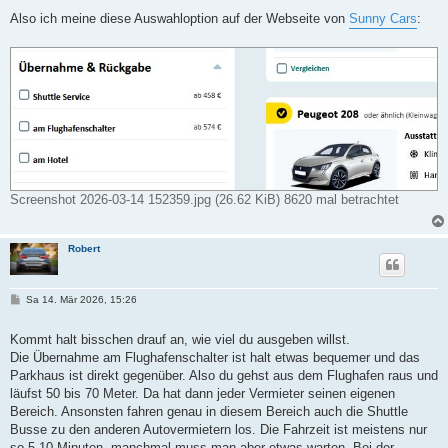
Also ich meine diese Auswahloption auf der Webseite von
Sunny Cars
:
Screenshot 2026-03-14 152359.jpg (26.62 KiB) 8620 mal betrachtet
Robert
B
Sa 14. Mär 2026, 15:26
e
i
t
Kommt halt bisschen drauf an, wie viel du ausgeben willst.
r
Die Übernahme am Flughafenschalter ist halt etwas bequemer und das
a
g
Parkhaus ist direkt gegenüber. Also du gehst aus dem Flughafen raus und
läufst 50 bis 70 Meter. Da hat dann jeder Vermieter seinen eigenen
Bereich. Ansonsten fahren genau in diesem Bereich auch die Shuttle
Busse zu den anderen Autovermietern los. Die Fahrzeit ist meistens nur
so 5-10 Minuten, manchmal muss man aber etwas warten. Bei der