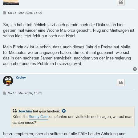
B
So 15. Mär 2026, 16:00
e
i
t
So, ich habe tatsächlich jetzt auch gerade nach der Diskussion hier
r
gestern mal wieder eine Woche Mallorca gebucht. Flug und Mietwagen ist
a
g
schon klar, jetzt fehlt nur noch das Hotel.
Mein Eindruck ist ja schon, dass auch dieses Jahr die Preise auf Malle
für Mietautos weiter angezogen haben. Bin echt mal gespannt, wie sich
das in den nächsten Jahren entwickelt, nachdem von der Inselregierung
auch eher anderes Publikum bevorzugt wird.
Croley
B
So 15. Mär 2026, 16:05
e
i
t
r
Joachim
hat geschrieben:
a
g
Könnt ihr
Sunny Cars
empfehlen und vielleicht noch sagen, worauf man
achten muss?
Ist zu empfehlen, aber du solltest auf alle Fälle bei der Abholung und