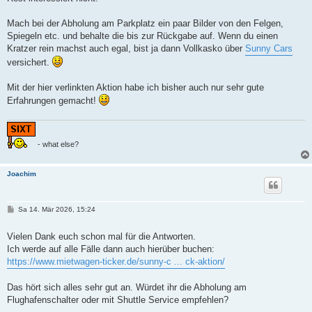
Mach bei der Abholung am Parkplatz ein paar Bilder von den Felgen,
Spiegeln etc. und behalte die bis zur Rückgabe auf. Wenn du einen
Kratzer rein machst auch egal, bist ja dann Vollkasko über
Sunny Cars
versichert.
Mit der hier verlinkten Aktion habe ich bisher auch nur sehr gute
Erfahrungen gemacht!
- what else?
Joachim
B
Sa 14. Mär 2026, 15:24
e
i
t
Vielen Dank euch schon mal für die Antworten.
r
Ich werde auf alle Fälle dann auch hierüber buchen:
a
g
https://www.mietwagen-ticker.de/sunny-c ... ck-aktion/
Das hört sich alles sehr gut an. Würdet ihr die Abholung am
Flughafenschalter oder mit Shuttle Service empfehlen?