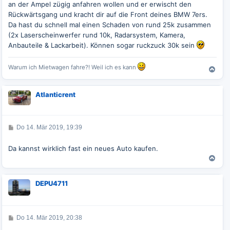
an der Ampel zügig anfahren wollen und er erwischt den
a
g
Rückwärtsgang und kracht dir auf die Front deines BMW 7ers.
Da hast du schnell mal einen Schaden von rund 25k zusammen
(2x Laserscheinwerfer rund 10k, Radarsystem, Kamera,
Anbauteile & Lackarbeit). Können sogar ruckzuck 30k sein
Warum ich Mietwagen fahre?! Weil ich es kann
N
a
c
Atlanticrent
h
o
b
e
B
Do 14. Mär 2019, 19:39
n
e
i
t
Da kannst wirklich fast ein neues Auto kaufen.
r
a
N
g
a
c
DEPU4711
h
o
b
e
B
Do 14. Mär 2019, 20:38
n
e