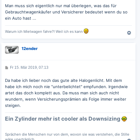
i
t
Man muss sich eigentlich nur mal überlegen, was das für
r
Gebrauchtwagenkäufer und Versicherer bedeutet wenn du so
a
g
ein Auto hast ...
Warum ich Mietwagen fahre?! Weil ich es kann
N
a
c
12ender
h
o
b
e
B
Fr 15. Mär 2019, 07:13
e
n
i
t
Da habe ich lieber noch das gute alte Halogenlicht. Mit dem
r
habe ich mich noch nie "unterbelichtet" empfunden. Irgendwie
a
g
artet das doch komplett aus. Da muss man sich auch nicht
wundern, wenn Versicherungsprämien als Folge immer weiter
steigen.
Ein Zylinder mehr ist cooler als Downsizing
Sprächen die Menschen nur von dem, wovon sie was verstehen, die Stille
wäre unerträglich.