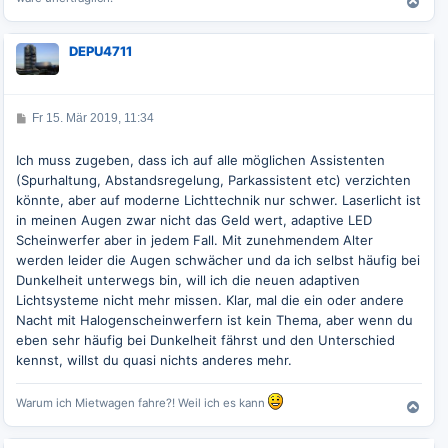
N
a
c
DEPU4711
h
o
b
e
B
Fr 15. Mär 2019, 11:34
n
e
i
t
Ich muss zugeben, dass ich auf alle möglichen Assistenten
r
(Spurhaltung, Abstandsregelung, Parkassistent etc) verzichten
a
g
könnte, aber auf moderne Lichttechnik nur schwer. Laserlicht ist
in meinen Augen zwar nicht das Geld wert, adaptive LED
Scheinwerfer aber in jedem Fall. Mit zunehmendem Alter
werden leider die Augen schwächer und da ich selbst häufig bei
Dunkelheit unterwegs bin, will ich die neuen adaptiven
Lichtsysteme nicht mehr missen. Klar, mal die ein oder andere
Nacht mit Halogenscheinwerfern ist kein Thema, aber wenn du
eben sehr häufig bei Dunkelheit fährst und den Unterschied
kennst, willst du quasi nichts anderes mehr.
Warum ich Mietwagen fahre?! Weil ich es kann
N
a
c