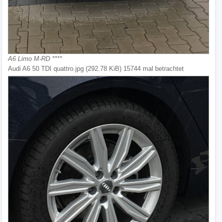
A6 Limo M-RD ****
Audi A6 50 TDI quattro.jpg (292.78 KiB) 15744 mal betrachtet