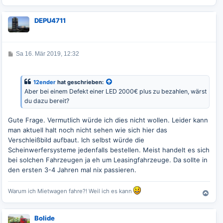
a
c
DEPU4711
h
o
b
e
B
Sa 16. Mär 2019, 12:32
n
e
i
t
r
12ender
hat geschrieben:
a
Aber bei einem Defekt einer LED 2000€ plus zu bezahlen, wärst
g
du dazu bereit?
Gute Frage. Vermutlich würde ich dies nicht wollen. Leider kann
man aktuell halt noch nicht sehen wie sich hier das
Verschleißbild aufbaut. Ich selbst würde die
Scheinwerfersysteme jedenfalls bestellen. Meist handelt es sich
bei solchen Fahrzeugen ja eh um Leasingfahrzeuge. Da sollte in
den ersten 3-4 Jahren mal nix passieren.
Warum ich Mietwagen fahre?! Weil ich es kann
N
a
c
Bolide
h