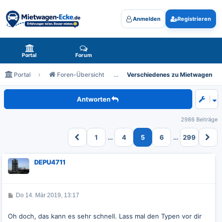
Anmelden
Registrieren
Mietwagen-Ecke.de - das Forum rund um Mietwagen
Portal
Forum
Portal
Foren-Übersicht
Verschiedenes zu Mietwagen
Achtung, Mietwagen gesichtet!
Antworten
2986 Beiträge
…
…
1
4
5
6
299
DEPU4711
B
Do 14. Mär 2019, 13:17
e
i
t
Oh doch, das kann es sehr schnell. Lass mal den Typen vor dir
r