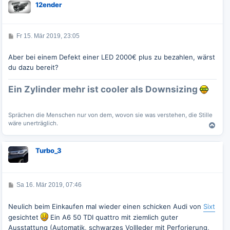
12ender
h
o
b
e
B
Fr 15. Mär 2019, 23:05
e
n
i
t
Aber bei einem Defekt einer LED 2000€ plus zu bezahlen, wärst
r
du dazu bereit?
a
g
Ein Zylinder mehr ist cooler als Downsizing
Sprächen die Menschen nur von dem, wovon sie was verstehen, die Stille
wäre unerträglich.
N
a
c
Turbo_3
h
o
b
e
B
Sa 16. Mär 2019, 07:46
n
e
i
t
Neulich beim Einkaufen mal wieder einen schicken Audi von
Sixt
r
gesichtet
Ein A6 50 TDI quattro mit ziemlich guter
a
g
Ausstattung (Automatik, schwarzes Vollleder mit Perforierung,