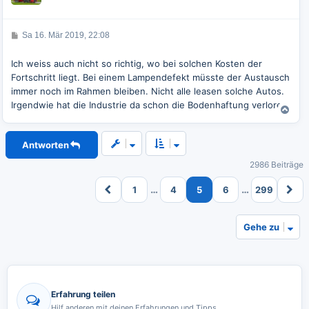
o
b
e
B
Sa 16. Mär 2019, 22:08
e
n
i
t
Ich weiss auch nicht so richtig, wo bei solchen Kosten der
r
Fortschritt liegt. Bei einem Lampendefekt müsste der Austausch
a
g
immer noch im Rahmen bleiben. Nicht alle leasen solche Autos.
Irgendwie hat die Industrie da schon die Bodenhaftung verloren.
N
a
c
Antworten
h
o
2986 Beiträge
b
e
…
…
1
4
5
6
299
n
Gehe zu
Erfahrung teilen
Hilf anderen mit deinen Erfahrungen und Tipps.