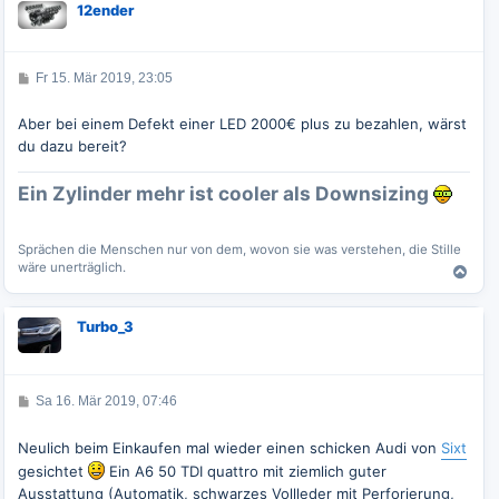
12ender
h
o
b
e
B
Fr 15. Mär 2019, 23:05
e
n
i
t
Aber bei einem Defekt einer LED 2000€ plus zu bezahlen, wärst
r
du dazu bereit?
a
g
Ein Zylinder mehr ist cooler als Downsizing
Sprächen die Menschen nur von dem, wovon sie was verstehen, die Stille
wäre unerträglich.
N
a
c
Turbo_3
h
o
b
e
B
Sa 16. Mär 2019, 07:46
n
e
i
t
Neulich beim Einkaufen mal wieder einen schicken Audi von
Sixt
r
gesichtet
Ein A6 50 TDI quattro mit ziemlich guter
a
g
Ausstattung (Automatik, schwarzes Vollleder mit Perforierung,