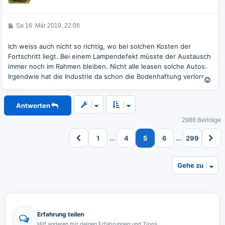
o
b
e
B
Sa 16. Mär 2019, 22:08
e
n
i
t
Ich weiss auch nicht so richtig, wo bei solchen Kosten der
r
Fortschritt liegt. Bei einem Lampendefekt müsste der Austausch
a
g
immer noch im Rahmen bleiben. Nicht alle leasen solche Autos.
Irgendwie hat die Industrie da schon die Bodenhaftung verloren.
N
a
c
Antworten
h
o
2986 Beiträge
b
e
…
…
1
4
5
6
299
n
Gehe zu
Erfahrung teilen
Hilf anderen mit deinen Erfahrungen und Tipps.