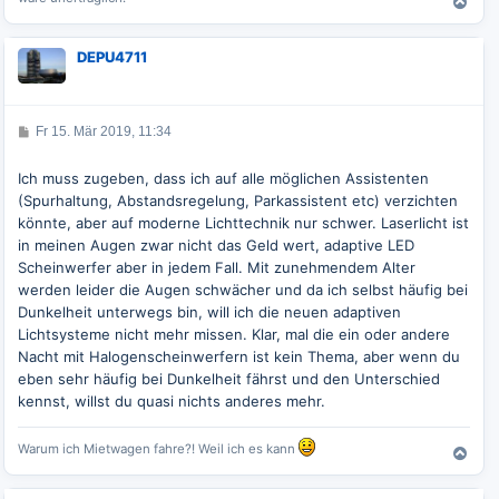
N
a
c
DEPU4711
h
o
b
e
B
Fr 15. Mär 2019, 11:34
n
e
i
t
Ich muss zugeben, dass ich auf alle möglichen Assistenten
r
(Spurhaltung, Abstandsregelung, Parkassistent etc) verzichten
a
g
könnte, aber auf moderne Lichttechnik nur schwer. Laserlicht ist
in meinen Augen zwar nicht das Geld wert, adaptive LED
Scheinwerfer aber in jedem Fall. Mit zunehmendem Alter
werden leider die Augen schwächer und da ich selbst häufig bei
Dunkelheit unterwegs bin, will ich die neuen adaptiven
Lichtsysteme nicht mehr missen. Klar, mal die ein oder andere
Nacht mit Halogenscheinwerfern ist kein Thema, aber wenn du
eben sehr häufig bei Dunkelheit fährst und den Unterschied
kennst, willst du quasi nichts anderes mehr.
Warum ich Mietwagen fahre?! Weil ich es kann
N
a
c