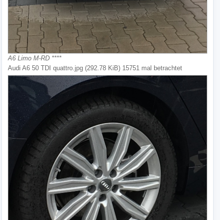
A6 Limo M-RD ****
Audi A6 50 TDI quattro.jpg (292.78 KiB) 15751 mal betrachtet