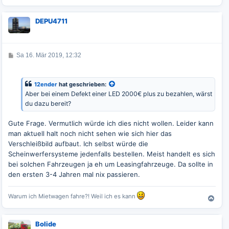
a
c
DEPU4711
h
o
b
e
B
Sa 16. Mär 2019, 12:32
n
e
i
t
r
12ender
hat geschrieben:
a
Aber bei einem Defekt einer LED 2000€ plus zu bezahlen, wärst
g
du dazu bereit?
Gute Frage. Vermutlich würde ich dies nicht wollen. Leider kann
man aktuell halt noch nicht sehen wie sich hier das
Verschleißbild aufbaut. Ich selbst würde die
Scheinwerfersysteme jedenfalls bestellen. Meist handelt es sich
bei solchen Fahrzeugen ja eh um Leasingfahrzeuge. Da sollte in
den ersten 3-4 Jahren mal nix passieren.
Warum ich Mietwagen fahre?! Weil ich es kann
N
a
c
Bolide
h