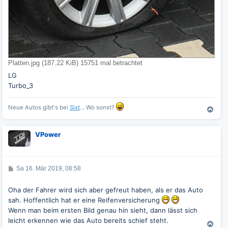
Platten.jpg (187.22 KiB) 15751 mal betrachtet
LG
Turbo_3
Neue Autos gibt's bei
Sixt
... Wo sonst?
N
a
c
VPower
h
o
b
e
B
Sa 16. Mär 2019, 08:58
n
e
i
t
Oha der Fahrer wird sich aber gefreut haben, als er das Auto
r
sah. Hoffentlich hat er eine Reifenversicherung
a
g
Wenn man beim ersten Bild genau hin sieht, dann lässt sich
leicht erkennen wie das Auto bereits schief steht.
N