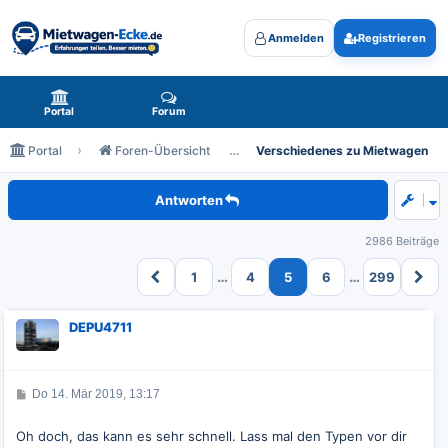
Anmelden
Registrieren
Mietwagen-Ecke.de - das Forum rund um Mietwagen
Portal
Forum
Portal
Foren-Übersicht
Verschiedenes zu Mietwagen
Achtung, Mietwagen gesichtet!
Antworten
2986 Beiträge
…
…
1
4
5
6
299
DEPU4711
B
Do 14. Mär 2019, 13:17
e
i
t
Oh doch, das kann es sehr schnell. Lass mal den Typen vor dir
r