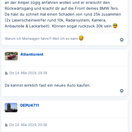
an der Ampel zügig anfahren wollen und er erwischt den
a
g
Rückwärtsgang und kracht dir auf die Front deines BMW 7ers.
Da hast du schnell mal einen Schaden von rund 25k zusammen
(2x Laserscheinwerfer rund 10k, Radarsystem, Kamera,
Anbauteile & Lackarbeit). Können sogar ruckzuck 30k sein
Warum ich Mietwagen fahre?! Weil ich es kann
N
a
c
Atlanticrent
h
o
b
e
B
Do 14. Mär 2019, 19:39
n
e
i
t
Da kannst wirklich fast ein neues Auto kaufen.
r
a
N
g
a
c
DEPU4711
h
o
b
e
B
Do 14. Mär 2019, 20:38
n
e