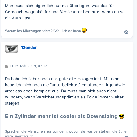
i
t
Man muss sich eigentlich nur mal überlegen, was das für
r
Gebrauchtwagenkäufer und Versicherer bedeutet wenn du so
a
g
ein Auto hast ...
Warum ich Mietwagen fahre?! Weil ich es kann
N
a
c
12ender
h
o
b
e
B
Fr 15. Mär 2019, 07:13
e
n
i
t
Da habe ich lieber noch das gute alte Halogenlicht. Mit dem
r
habe ich mich noch nie "unterbelichtet" empfunden. Irgendwie
a
g
artet das doch komplett aus. Da muss man sich auch nicht
wundern, wenn Versicherungsprämien als Folge immer weiter
steigen.
Ein Zylinder mehr ist cooler als Downsizing
Sprächen die Menschen nur von dem, wovon sie was verstehen, die Stille
wäre unerträglich.