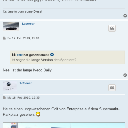
It's time to burn some Diesel
Lasercar
B
So 17. Feb 2019, 15:04
e
i
t
r
Erik
hat geschrieben:
a
g
Ist sogar die lange Version des Sprinters?
Nee, ist der lange Iveco Daily.
T-Roccer
B
Mo 18. Feb 2019, 15:35
e
i
t
Heute einen ungewaschenen Golf von Enterprise auf dem Supermarkt-
r
Parkplatz gesehen.
a
g