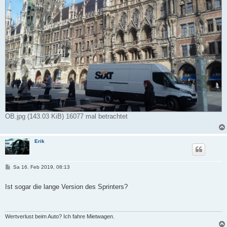
OB.jpg (143.03 KiB) 16077 mal betrachtet
Erik
B
Sa 16. Feb 2019, 08:13
e
i
t
Ist sogar die lange Version des Sprinters?
r
a
g
Wertverlust beim Auto? Ich fahre Mietwagen.