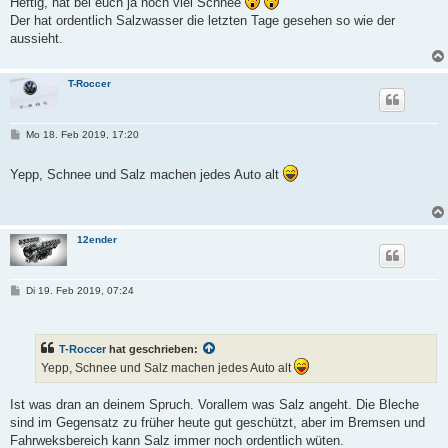
Heftig, hat bei euch ja noch viel Schnee
r
Der hat ordentlich Salzwasser die letzten Tage gesehen so wie der
a
g
aussieht.
T-Roccer
B
Mo 18. Feb 2019, 17:20
e
i
t
Yepp, Schnee und Salz machen jedes Auto alt
r
a
g
12ender
B
Di 19. Feb 2019, 07:24
e
i
t
r
T-Roccer
hat geschrieben:
a
g
Yepp, Schnee und Salz machen jedes Auto alt
Ist was dran an deinem Spruch. Vorallem was Salz angeht. Die Bleche
sind im Gegensatz zu früher heute gut geschützt, aber im Bremsen und
Fahrweksbereich kann Salz immer noch ordentlich wüten.