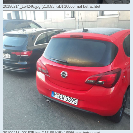
20190214_154246.jpg (210.93 KiB) 16066 mal betrachtet
20190215_091535.jpg (116.89 KiB) 16066 mal betrachtet