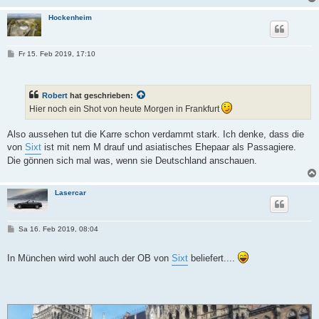
Hockenheim
B
Fr 15. Feb 2019, 17:10
e
i
t
r
Robert
hat geschrieben:
a
g
Hier noch ein Shot von heute Morgen in Frankfurt
Also aussehen tut die Karre schon verdammt stark. Ich denke, dass die
von
Sixt
ist mit nem M drauf und asiatisches Ehepaar als Passagiere.
Die gönnen sich mal was, wenn sie Deutschland anschauen.
Lasercar
B
Sa 16. Feb 2019, 08:04
e
i
t
In München wird wohl auch der OB von
Sixt
beliefert....
r
a
g