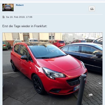
Robert
B
Sa 16. Feb 2019, 17:06
e
i
t
Erst die Tage wieder in Frankfurt:
r
a
g