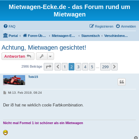
Mietwagen-Ecke.de - das Forum rund um
Mietwagen
FAQ
Registrieren
Anmelden
Portal
Foren-Übersicht
Mietwagen-Ecke
Stammtisch
Verschiedenes zu Mietwagen
Achtung, Mietwagen gesichtet!
Antworten
Seite
2
von
299
1
2
3
4
5
299
Vorherige
Nächste
2986 Beiträge
…
Tobi15
B
Mi 13. Feb 2019, 08:24
e
i
t
Der i8 hat ne wirklich coole Farbkombination.
r
a
g
Nicht mal Formel 1 ist schöner als ein Mietwagen