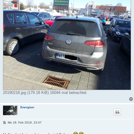
20190218.jpg (179.18 KiB) 16044 mal betrachtet
Energizer
B
Mo 18. Feb 2019, 15:47
e
i
t