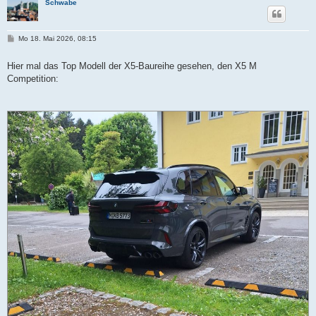
Schwabe
B
Mo 18. Mai 2026, 08:15
e
i
t
Hier mal das Top Modell der X5-Baureihe gesehen, den X5 M
r
Competition:
a
g