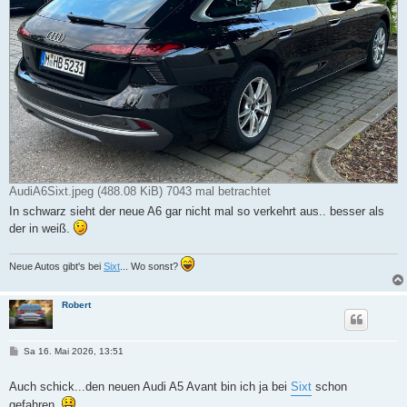
AudiA6Sixt.jpeg (488.08 KiB) 7043 mal betrachtet
In schwarz sieht der neue A6 gar nicht mal so verkehrt aus.. besser als
der in weiß.
Neue Autos gibt's bei
Sixt
... Wo sonst?
Robert
B
Sa 16. Mai 2026, 13:51
e
i
t
Auch schick...den neuen Audi A5 Avant bin ich ja bei
Sixt
schon
r
gefahren.
a