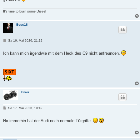
g
It's time to burn some Diesel
Boss18
B
Sa 16. Mai 2026, 21:12
e
i
t
Ich kann mich irgendwie mit dem Heck des C9 nicht anfreunden.
r
a
g
Biker
B
So 17. Mai 2026, 10:49
e
i
t
Na immerhin hat der Audi noch normale Türgriffe.
r
a
g