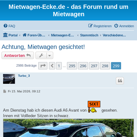
Mietwagen-Ecke.de - das Forum rund um
Mietwagen
FAQ
Registrieren
Anmelden
Portal
Foren-Übersicht
Mietwagen-Ecke
Stammtisch
Verschiedenes zu Mietwagen
Achtung, Mietwagen gesichtet!
Antworten
Seite
299
von
299
1
295
296
297
298
299
Vorherige
2986 Beiträge
…
Turbo_3
B
Fr 15. Mai 2026, 09:12
e
i
t
r
a
Am Dienstag hab ich diesen Audi A6 Avant von
gesehen.
g
Innen mit Vollleder Sitzen in schwarz.