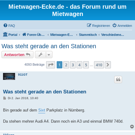
Mietwagen-Ecke.de - das Forum rund um
Mietwagen
FAQ
Registrieren
Anmelden
Portal
Foren-Übersicht
Mietwagen-Ecke
Stammtisch
Verschiedenes zu Mietwagen
Was steht gerade an den Stationen
Antworten
Seite
1
von
410
1
2
3
4
5
410
Nächste
4093 Beiträge
…
911GT
Was steht gerade an den Stationen
B
Di 2. Jan 2018, 10:40
e
i
t
Bin gerade auf dem
Sixt
Parkplatz in Nürnberg.
r
a
g
Da stehen mehrer Audi A4. Dann noch ein A3 und einmal BMW 740d.
11Gang