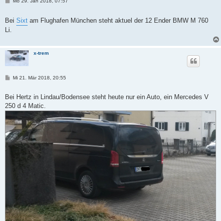
B
Mo 29. Jan 2018, 07:57
e
i
t
Bei
Sixt
am Flughafen München steht aktuel der 12 Ender BMW M 760
r
Li.
a
g
x-trem
B
Mi 21. Mär 2018, 20:55
e
i
t
Bei Hertz in Lindau/Bodensee steht heute nur ein Auto, ein Mercedes V
r
250 d 4 Matic.
a
g