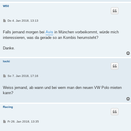
W50
B
Do 4. Jan 2018, 13:13
e
i
t
Falls jemand morgen bei
Avis
in München vorbeikommt, würde mich
r
interessieren, was da gerade so an Kombis herumsteht?
a
g
Danke.
locki
B
So 7. Jan 2018, 17:16
e
i
t
Weiss jemand, ab wann und bei wem man den neuen VW Polo mieten
r
kann?
a
g
Racing
B
Fr 26. Jan 2018, 13:35
e
i