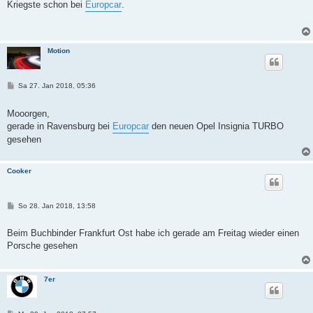
t
Kriegste schon bei
Europcar
.
r
a
g
Motion
B
Sa 27. Jan 2018, 05:36
e
i
t
Mooorgen,
r
gerade in Ravensburg bei
Europcar
den neuen Opel Insignia TURBO
a
g
gesehen
Cooker
B
So 28. Jan 2018, 13:58
e
i
t
Beim Buchbinder Frankfurt Ost habe ich gerade am Freitag wieder einen
r
Porsche gesehen
a
g
7er