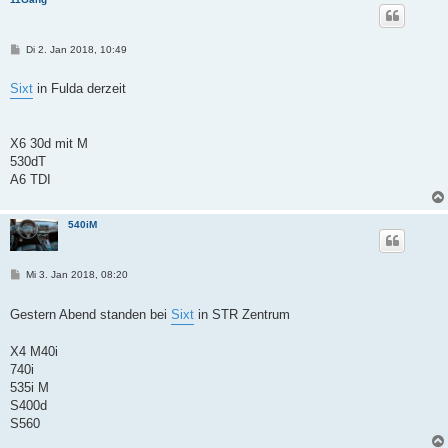
B
Di 2. Jan 2018, 10:49
e
i
t
Sixt
in Fulda derzeit
r
a
g
X6 30d mit M
530dT
A6 TDI
540iM
B
Mi 3. Jan 2018, 08:20
e
i
t
Gestern Abend standen bei
Sixt
in STR Zentrum
r
a
g
X4 M40i
740i
535i M
S400d
S560