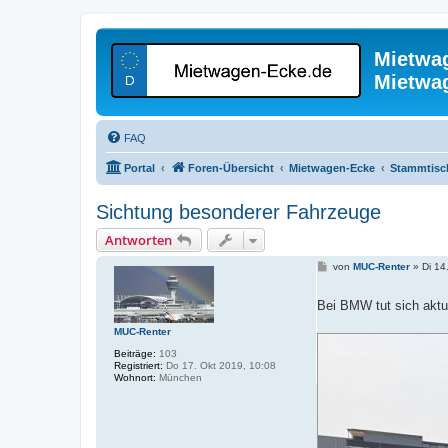
Mietwa
Mietwa
FAQ
Portal
Foren-Übersicht
Mietwagen-Ecke
Stammtisc
Sichtung besonderer Fahrzeuge
Antworten
B
von
MUC-Renter
»
Di 14
e
i
t
Bei BMW tut sich aktu
r
a
MUC-Renter
g
Beiträge:
103
Registriert:
Do 17. Okt 2019, 10:08
Wohnort:
München