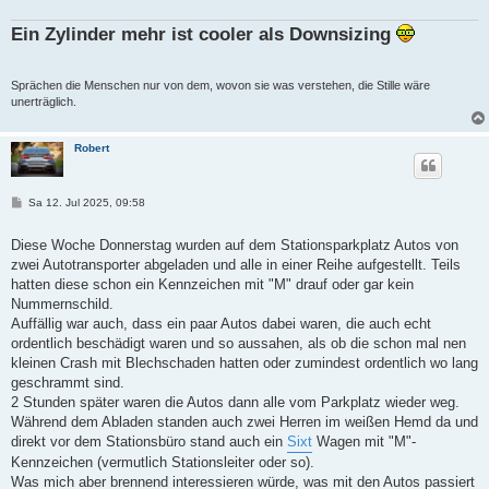
g
Ein Zylinder mehr ist cooler als Downsizing
Sprächen die Menschen nur von dem, wovon sie was verstehen, die Stille wäre
unerträglich.
Robert
B
Sa 12. Jul 2025, 09:58
e
i
t
Diese Woche Donnerstag wurden auf dem Stationsparkplatz Autos von
r
zwei Autotransporter abgeladen und alle in einer Reihe aufgestellt. Teils
a
g
hatten diese schon ein Kennzeichen mit "M" drauf oder gar kein
Nummernschild.
Auffällig war auch, dass ein paar Autos dabei waren, die auch echt
ordentlich beschädigt waren und so aussahen, als ob die schon mal nen
kleinen Crash mit Blechschaden hatten oder zumindest ordentlich wo lang
geschrammt sind.
2 Stunden später waren die Autos dann alle vom Parkplatz wieder weg.
Während dem Abladen standen auch zwei Herren im weißen Hemd da und
direkt vor dem Stationsbüro stand auch ein
Sixt
Wagen mit "M"-
Kennzeichen (vermutlich Stationsleiter oder so).
Was mich aber brennend interessieren würde, was mit den Autos passiert