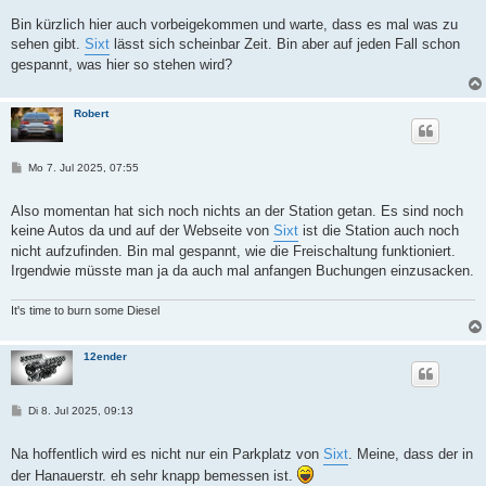
i
t
Bin kürzlich hier auch vorbeigekommen und warte, dass es mal was zu
r
sehen gibt.
Sixt
lässt sich scheinbar Zeit. Bin aber auf jeden Fall schon
a
g
gespannt, was hier so stehen wird?
Robert
B
Mo 7. Jul 2025, 07:55
e
i
t
Also momentan hat sich noch nichts an der Station getan. Es sind noch
r
keine Autos da und auf der Webseite von
Sixt
ist die Station auch noch
a
g
nicht aufzufinden. Bin mal gespannt, wie die Freischaltung funktioniert.
Irgendwie müsste man ja da auch mal anfangen Buchungen einzusacken.
It's time to burn some Diesel
12ender
B
Di 8. Jul 2025, 09:13
e
i
t
Na hoffentlich wird es nicht nur ein Parkplatz von
Sixt
. Meine, dass der in
r
der Hanauerstr. eh sehr knapp bemessen ist.
a