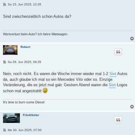
B
So 15. Jun 2025, 12:35
e
i
t
Sind zwischenzeitlich schon Autos da?
r
a
g
Wertverlust beim Auto? Ich fahre Mietwagen.
Robert
B
Sa 28. Jun 2025, 06:35
e
i
t
Nein, noch nicht. Es waren die Woche immer wieder mal 1-2
Sixt
Autos
r
da, auch glaube ich mal so ein Mercedes Vito oder so. Einzige
a
g
Veränderung, die es jetzt mal gab: Gestern Abend waren die
Sixt
Logos
schon mal angestrahlt
It's time to burn some Diesel
Fränkfurter
B
Mo 30. Jun 2025, 07:50
e