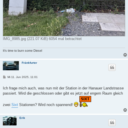
IMG_8985.jpg (221.07 KiB) 6054 mal betrachtet
It's time to burn some Diesel
Fränkfurter
B
Mi 11. Jun 2025, 11:01
e
i
t
Ich frage mich auch, was nun mit der Station in der Hanauer Landstrasse
r
passiert. Wird die geschlossen oder gibt es jetzt auf engem Raum gleich
a
g
zwei
Sixt
Stationen? Wird noch spannend!
Erik