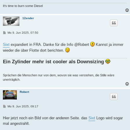
It's time to burn some Diesel
12ender
B
Mo 9. Jun 2025, 07:50
e
i
t
Sixt
expandiert in FRA. Danke für die Info @Robert
Kannst ja immer
r
wieder die über Flotte dort berichten.
a
g
Ein Zylinder mehr ist cooler als Downsizing
Sprächen die Menschen nur von dem, wovon sie was verstehen, die Stille wäre
unerträglich.
Robert
B
Mo 9. Jun 2025, 09:17
e
i
t
Hier jetzt noch ein Bild von der anderen Seite. das
Sixt
Logo wird sogar
r
mal angestrahlt.
a
g