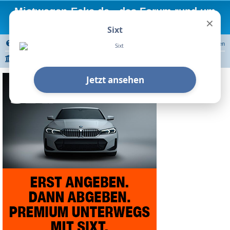
Mietwagen-Ecke.de - das Forum rund um
×
Mietwagen
Sixt
FAQ
Registrieren
Anmelden
Portal
Foren-Übersicht
Autovermietungen
Sixt
Berichte zu Stationen
Jetzt ansehen