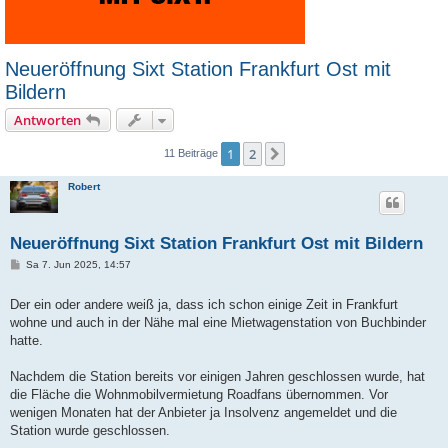
Neueröffnung Sixt Station Frankfurt Ost mit
Bildern
Antworten
1
2
Nächste
11 Beiträge
Robert
Neueröffnung Sixt Station Frankfurt Ost mit Bildern
B
Sa 7. Jun 2025, 14:57
e
i
t
Der ein oder andere weiß ja, dass ich schon einige Zeit in Frankfurt
r
wohne und auch in der Nähe mal eine Mietwagenstation von Buchbinder
a
g
hatte.
Nachdem die Station bereits vor einigen Jahren geschlossen wurde, hat
die Fläche die Wohnmobilvermietung Roadfans übernommen. Vor
wenigen Monaten hat der Anbieter ja Insolvenz angemeldet und die
Station wurde geschlossen.