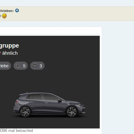
chrieben:
e?
8396 mal betrachtet