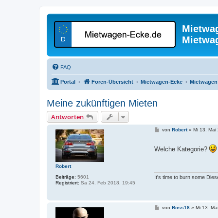
Mietwa
Mietwa
FAQ
Portal
Foren-Übersicht
Mietwagen-Ecke
Mietwagen 
Meine zukünftigen Mieten
Antworten
B
von
Robert
»
Mi 13. Mai
e
i
t
Welche Kategorie?
r
a
g
Robert
Beiträge:
5601
It's time to burn some Dies
Registriert:
Sa 24. Feb 2018, 19:45
B
von
Boss18
»
Mi 13. Ma
e