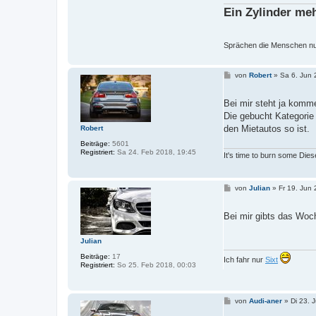
Ein Zylinder me
Sprächen die Menschen nur 
B
von
Robert
»
Sa 6. Jun 
e
i
t
Bei mir steht ja komm
r
Die gebucht Kategorie
a
g
den Mietautos so ist.
Robert
Beiträge:
5601
Registriert:
Sa 24. Feb 2018, 19:45
It's time to burn some Dies
B
von
Julian
»
Fr 19. Jun
e
i
t
Bei mir gibts das Woc
r
a
g
Julian
Beiträge:
17
Ich fahr nur
Sixt
Registriert:
So 25. Feb 2018, 00:03
B
von
Audi-aner
»
Di 23. 
e