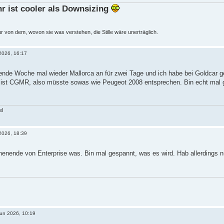
hr ist cooler als Downsizing
von dem, wovon sie was verstehen, die Stille wäre unerträglich.
2026, 16:17
ende Woche mal wieder Mallorca an für zwei Tage und ich habe bei Goldcar 
 ist CGMR, also müsste sowas wie Peugeot 2008 entsprechen. Bin echt mal ge
el
 2026, 18:39
henende von Enterprise was. Bin mal gespannt, was es wird. Hab allerdings 
Jun 2026, 10:19