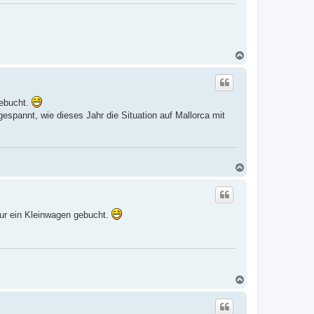
N
a
c
h
o
gebucht.
b
e
spannt, wie dieses Jahr die Situation auf Mallorca mit
n
N
a
c
h
o
nur ein Kleinwagen gebucht.
b
e
n
N
a
c
h