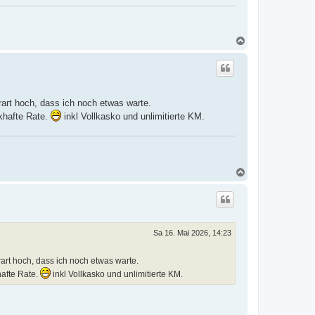
N
a
c
h
o
b
e
rart hoch, dass ich noch etwas warte.
n
khafte Rate.
inkl Vollkasko und unlimitierte KM.
N
a
c
h
o
b
e
Sa 16. Mai 2026, 14:23
n
art hoch, dass ich noch etwas warte.
afte Rate.
inkl Vollkasko und unlimitierte KM.