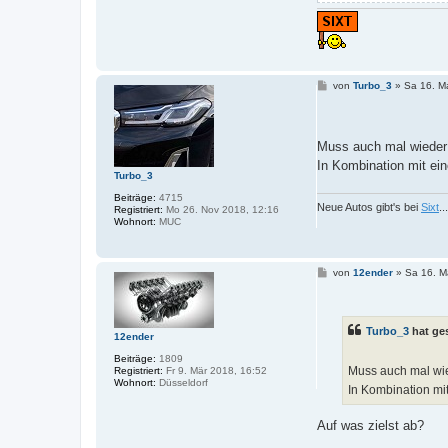
B
von
Turbo_3
»
Sa 16. M
e
i
t
r
a
Muss auch mal wiede
g
In Kombination mit ei
Turbo_3
Beiträge:
4715
Neue Autos gibt's bei
Sixt
.
Registriert:
Mo 26. Nov 2018, 12:16
Wohnort:
MUC
B
von
12ender
»
Sa 16. M
e
i
t
r
Turbo_3
hat ge
a
12ender
g
Beiträge:
1809
Muss auch mal wi
Registriert:
Fr 9. Mär 2018, 16:52
Wohnort:
Düsseldorf
In Kombination mi
Auf was zielst ab?