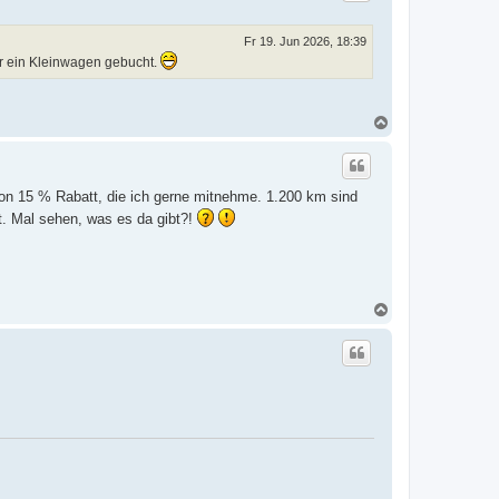
o
b
e
Fr 19. Jun 2026, 18:39
n
ur ein Kleinwagen gebucht.
N
a
c
h
o
ion 15 % Rabatt, die ich gerne mitnehme. 1.200 km sind
b
e
t. Mal sehen, was es da gibt?!
n
N
a
c
h
o
b
e
n