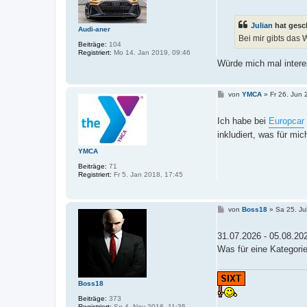
i
t
r
Julian
hat gesc
a
Audi-aner
g
Bei mir gibts das
Beiträge:
104
Registriert:
Mo 14. Jan 2019, 09:46
Würde mich mal intere
B
von
YMCA
»
Fr 26. Jun 
e
i
t
Ich habe bei
Europcar
r
inkludiert, was für mi
a
g
YMCA
Beiträge:
71
Registriert:
Fr 5. Jan 2018, 17:45
B
von
Boss18
»
Sa 25. Ju
e
i
t
31.07.2026 - 05.08.2
r
Was für eine Kategorie 
a
g
Boss18
Beiträge:
373
Registriert:
So 4. Nov 2018, 11:35