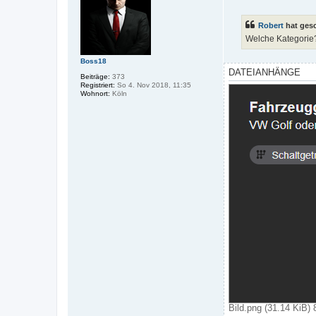
i
t
r
Robert
hat ges
a
g
Welche Kategori
Boss18
DATEIANHÄNGE
Beiträge:
373
Registriert:
So 4. Nov 2018, 11:35
Wohnort:
Köln
Bild.png (31.14 KiB) 