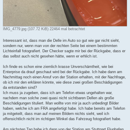
IMG_4779.jpg (107.72 KiB) 22464 mal betrachtet
Interessant ist, dass man die Delle im Auto so gut wie gar nicht sieht,
sondern nur, wenn man von der rechten Seite bei einem bestimmten
Lichteinfall fotografiert. Der Checker sagte mir bei der Rückgabe, dass er
das selbst auch nicht gesehen hätte, wenn er erhlich ist.
Ich finde es schon eine ziemlich krasse Unverschämtheit, wie bei
Enterprise da drauf geschaut wird bei der Rückgabe. Ich habe dann am
Nachmittag noch einen Anruf von der Station erhalten, mit der Nachfrage,
ob ich mir den erklären könnte, wie diese zwei großen Beschädigungen
da entstanden sind?
Ich muss ja zugeben, dass ich am Telefon etwas ungehalten war,
nachdem man solche zwei quasi nicht sichtbaren Dellen als große
Beschädigungen tituliert. Man wollte von mir ja auch unbedingt Bilder
haben, welche ich am FRA angefertigt habe. Ich habe bereits am Telefon
ja mitgeteilt, dass man auf meinen Bildern nichts sieht, weil ich
offensichtlich nicht im richtigen Winkel das Fahrzeug fotografiert habe.
Am nächsten Tag habe ich dann von der Station am Stuttgart Flughafen