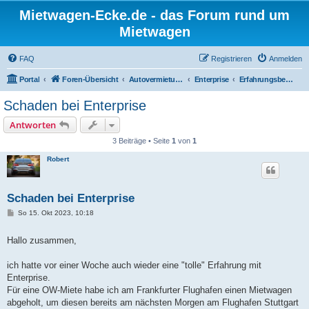
Mietwagen-Ecke.de - das Forum rund um
Mietwagen
FAQ
Registrieren
Anmelden
Portal
Foren-Übersicht
Autovermietungen
Enterprise
Erfahrungsberichte
Schaden bei Enterprise
Antworten
3 Beiträge • Seite
1
von
1
Robert
Schaden bei Enterprise
B
So 15. Okt 2023, 10:18
e
i
t
Hallo zusammen,
r
a
g
ich hatte vor einer Woche auch wieder eine "tolle" Erfahrung mit
Enterprise.
Für eine OW-Miete habe ich am Frankfurter Flughafen einen Mietwagen
abgeholt, um diesen bereits am nächsten Morgen am Flughafen Stuttgart