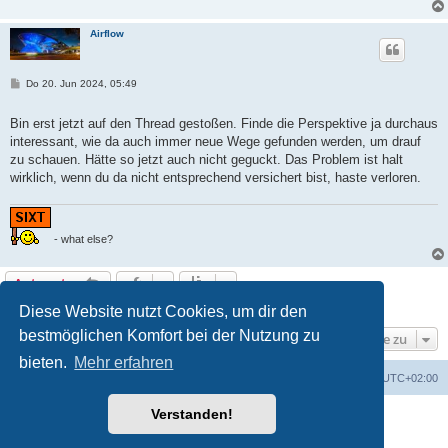
Airflow
B
Do 20. Jun 2024, 05:49
e
i
t
Bin erst jetzt auf den Thread gestoßen. Finde die Perspektive ja durchaus
r
interessant, wie da auch immer neue Wege gefunden werden, um drauf
a
g
zu schauen. Hätte so jetzt auch nicht geguckt. Das Problem ist halt
wirklich, wenn du da nicht entsprechend versichert bist, haste verloren.
- what else?
Antworten
3 Beiträge • Seite
1
von
1
Diese Website nutzt Cookies, um dir den
bestmöglichen Komfort bei der Nutzung zu
Gehe zu
bieten.
Mehr erfahren
Portal
Foren-Übersicht
Alle Zeiten sind
UTC+02:00
Verstanden!
Powered by
phpBB
® Forum Software © phpBB Limited
Deutsche Übersetzung durch
phpBB.de