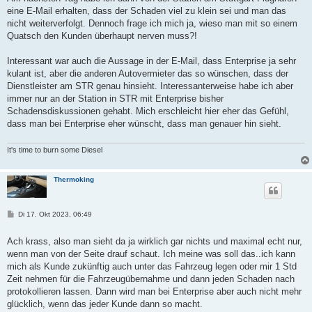
eine E-Mail erhalten, dass der Schaden viel zu klein sei und man das
nicht weiterverfolgt. Dennoch frage ich mich ja, wieso man mit so einem
Quatsch den Kunden überhaupt nerven muss?!
Interessant war auch die Aussage in der E-Mail, dass Enterprise ja sehr
kulant ist, aber die anderen Autovermieter das so wünschen, dass der
Dienstleister am STR genau hinsieht. Interessanterweise habe ich aber
immer nur an der Station in STR mit Enterprise bisher
Schadensdiskussionen gehabt. Mich erschleicht hier eher das Gefühl,
dass man bei Enterprise eher wünscht, dass man genauer hin sieht.
It's time to burn some Diesel
Thermoking
B
Di 17. Okt 2023, 06:49
e
i
t
Ach krass, also man sieht da ja wirklich gar nichts und maximal echt nur,
r
wenn man von der Seite drauf schaut. Ich meine was soll das..ich kann
a
g
mich als Kunde zukünftig auch unter das Fahrzeug legen oder mir 1 Std
Zeit nehmen für die Fahrzeugübernahme und dann jeden Schaden nach
protokollieren lassen. Dann wird man bei Enterprise aber auch nicht mehr
glücklich, wenn das jeder Kunde dann so macht.