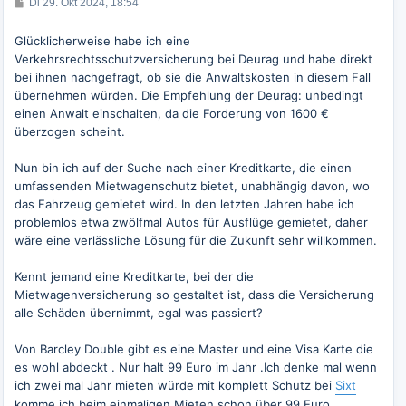
e
B
Di 29. Okt 2024, 18:54
e
n
i
t
Glücklicherweise habe ich eine
r
Verkehrsrechtsschutzversicherung bei Deurag und habe direkt
a
g
bei ihnen nachgefragt, ob sie die Anwaltskosten in diesem Fall
übernehmen würden. Die Empfehlung der Deurag: unbedingt
einen Anwalt einschalten, da die Forderung von 1600 €
überzogen scheint.
Nun bin ich auf der Suche nach einer Kreditkarte, die einen
umfassenden Mietwagenschutz bietet, unabhängig davon, wo
das Fahrzeug gemietet wird. In den letzten Jahren habe ich
problemlos etwa zwölfmal Autos für Ausflüge gemietet, daher
wäre eine verlässliche Lösung für die Zukunft sehr willkommen.
Kennt jemand eine Kreditkarte, bei der die
Mietwagenversicherung so gestaltet ist, dass die Versicherung
alle Schäden übernimmt, egal was passiert?
Von Barcley Double gibt es eine Master und eine Visa Karte die
es wohl abdeckt . Nur halt 99 Euro im Jahr .Ich denke mal wenn
ich zwei mal Jahr mieten würde mit komplett Schutz bei
Sixt
komme ich beim einmaligen Mieten schon über 99 Euro .