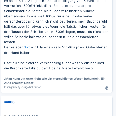
Im Basic-Schutz ist ja eine Selbstbeteiligung von X Euro (bei dir
r
vermutlich 1600€?) inkludiert. Bedeutet du musst pro
a
g
Schadensfall die Kosten bis zu der Vereinbarten Summe
übernehmen. In wie weit 1600€ für eine Frontscheibe
gerechtfertigt sind kann ich nicht beurteilen, mein Bauchgefühl
hält das aber für etwas viel. Wenn die Tatsächlichen Kosten für
den Tausch der Scheibe unter 1600€ liegen, musst du nicht den
vollen Selbstbehalt zahlen, sondern nur die entstandenen
Kosten.
Denke aber
Sixt
wird da einen sehr "großzügigen" Gutachter an
der Hand haben...
Hast du eine externe Versicherung für sowas? Vielleicht über
die Kreditkarte falls du damit deine Miete bezahlt hast?
„Man kann ein Auto nicht wie ein menschliches Wesen behandeln. Ein
Auto braucht Liebe!“
Instagram: @srKugelschreiber
N
a
c
seli66
h
o
b