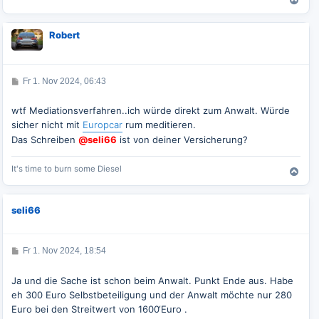
N
a
c
Robert
h
o
b
e
B
Fr 1. Nov 2024, 06:43
n
e
i
t
wtf Mediationsverfahren..ich würde direkt zum Anwalt. Würde
r
sicher nicht mit
Europcar
rum meditieren.
a
g
Das Schreiben
@seli66
ist von deiner Versicherung?
It's time to burn some Diesel
N
a
c
seli66
h
o
b
e
B
Fr 1. Nov 2024, 18:54
e
n
i
t
Ja und die Sache ist schon beim Anwalt. Punkt Ende aus. Habe
r
eh 300 Euro Selbstbeteiligung und der Anwalt möchte nur 280
a
g
Euro bei den Streitwert von 1600‘Euro .