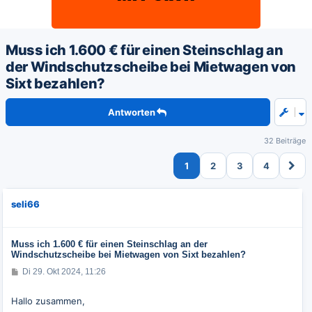
Muss ich 1.600 € für einen Steinschlag an
der Windschutzscheibe bei Mietwagen von
Sixt bezahlen?
Antworten
32 Beiträge
1
2
3
4
seli66
Muss ich 1.600 € für einen Steinschlag an der
Windschutzscheibe bei Mietwagen von Sixt bezahlen?
B
Di 29. Okt 2024, 11:26
e
i
t
Hallo zusammen,
r