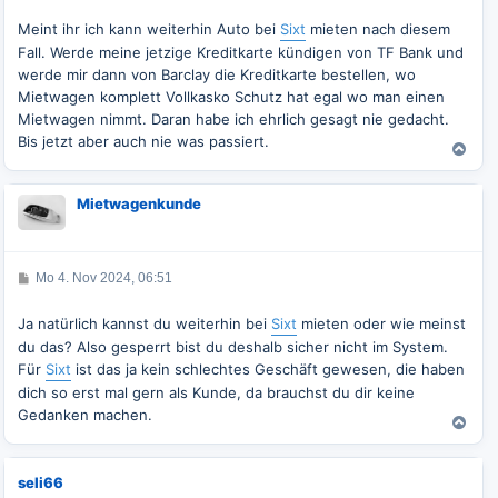
Meint ihr ich kann weiterhin Auto bei
Sixt
mieten nach diesem
Fall. Werde meine jetzige Kreditkarte kündigen von TF Bank und
werde mir dann von Barclay die Kreditkarte bestellen, wo
Mietwagen komplett Vollkasko Schutz hat egal wo man einen
Mietwagen nimmt. Daran habe ich ehrlich gesagt nie gedacht.
Bis jetzt aber auch nie was passiert.
N
a
c
Mietwagenkunde
h
o
b
e
B
Mo 4. Nov 2024, 06:51
n
e
i
t
Ja natürlich kannst du weiterhin bei
Sixt
mieten oder wie meinst
r
du das? Also gesperrt bist du deshalb sicher nicht im System.
a
g
Für
Sixt
ist das ja kein schlechtes Geschäft gewesen, die haben
dich so erst mal gern als Kunde, da brauchst du dir keine
Gedanken machen.
N
a
c
seli66
h