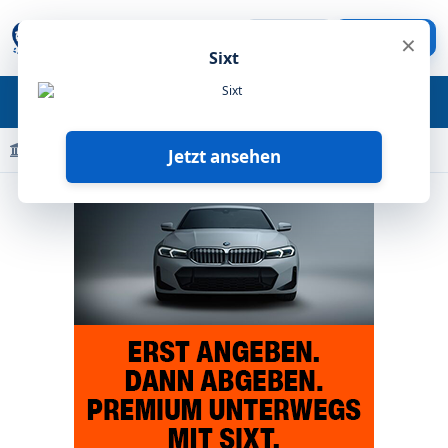
×
Anmelden
Registrieren
Mietwagen-Ecke.de - das Forum rund um Mietwagen
Sixt
Portal
Forum
Portal
Foren-Übersicht
Schäden
Jetzt ansehen