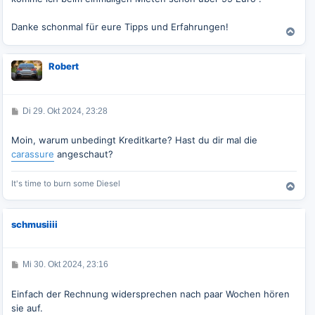
Danke schonmal für eure Tipps und Erfahrungen!
N
a
c
Robert
h
o
b
e
B
Di 29. Okt 2024, 23:28
n
e
i
t
Moin, warum unbedingt Kreditkarte? Hast du dir mal die
r
carassure
angeschaut?
a
g
It's time to burn some Diesel
N
a
c
schmusiiii
h
o
b
e
B
Mi 30. Okt 2024, 23:16
e
n
i
t
Einfach der Rechnung widersprechen nach paar Wochen hören
r
sie auf.
a