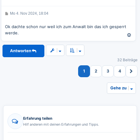
o
b
e
B
Mo 4. Nov 2024, 18:04
e
n
i
t
Ok dachte schon nur weil ich zum Anwalt bin das ich gesperrt
r
werde.
a
N
g
a
c
Antworten
h
o
32 Beiträge
b
e
1
2
3
4
n
Gehe zu
Erfahrung teilen
Hilf anderen mit deinen Erfahrungen und Tipps.