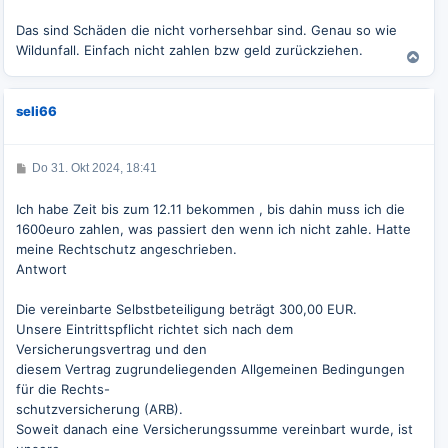
g
Das sind Schäden die nicht vorhersehbar sind. Genau so wie
Wildunfall. Einfach nicht zahlen bzw geld zurückziehen.
N
a
c
seli66
h
o
b
e
B
Do 31. Okt 2024, 18:41
e
n
i
t
Ich habe Zeit bis zum 12.11 bekommen , bis dahin muss ich die
r
1600euro zahlen, was passiert den wenn ich nicht zahle. Hatte
a
g
meine Rechtschutz angeschrieben.
Antwort
Die vereinbarte Selbstbeteiligung beträgt 300,00 EUR.
Unsere Eintrittspflicht richtet sich nach dem
Versicherungsvertrag und den
diesem Vertrag zugrundeliegenden Allgemeinen Bedingungen
für die Rechts-
schutzversicherung (ARB).
Soweit danach eine Versicherungssumme vereinbart wurde, ist