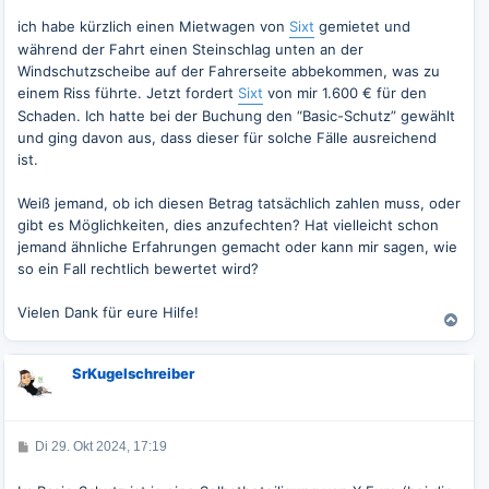
a
g
ich habe kürzlich einen Mietwagen von
Sixt
gemietet und
während der Fahrt einen Steinschlag unten an der
Windschutzscheibe auf der Fahrerseite abbekommen, was zu
einem Riss führte. Jetzt fordert
Sixt
von mir 1.600 € für den
Schaden. Ich hatte bei der Buchung den “Basic-Schutz” gewählt
und ging davon aus, dass dieser für solche Fälle ausreichend
ist.
Weiß jemand, ob ich diesen Betrag tatsächlich zahlen muss, oder
gibt es Möglichkeiten, dies anzufechten? Hat vielleicht schon
jemand ähnliche Erfahrungen gemacht oder kann mir sagen, wie
so ein Fall rechtlich bewertet wird?
Vielen Dank für eure Hilfe!
N
a
c
SrKugelschreiber
h
o
b
e
B
Di 29. Okt 2024, 17:19
n
e
i
t