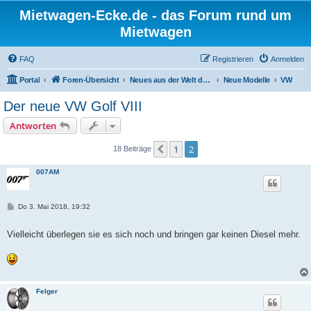
Mietwagen-Ecke.de - das Forum rund um
Mietwagen
FAQ
Registrieren
Anmelden
Portal
Foren-Übersicht
Neues aus der Welt der Autos
Neue Modelle
VW
Der neue VW Golf VIII
Antworten
1
2
Vorherige
18 Beiträge
007AM
B
Do 3. Mai 2018, 19:32
e
i
t
Vielleicht überlegen sie es sich noch und bringen gar keinen Diesel mehr.
r
a
g
Felger