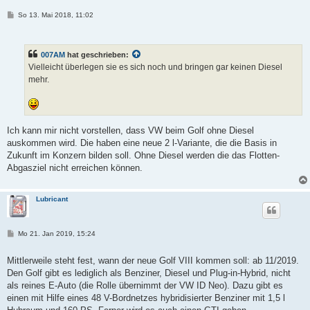
B
So 13. Mai 2018, 11:02
e
i
t
r
007AM
hat geschrieben:
a
g
Vielleicht überlegen sie es sich noch und bringen gar keinen Diesel
mehr.
Ich kann mir nicht vorstellen, dass VW beim Golf ohne Diesel
auskommen wird. Die haben eine neue 2 l-Variante, die die Basis in
Zukunft im Konzern bilden soll. Ohne Diesel werden die das Flotten-
Abgasziel nicht erreichen können.
Lubricant
B
Mo 21. Jan 2019, 15:24
e
i
t
Mittlerweile steht fest, wann der neue Golf VIII kommen soll: ab 11/2019.
r
Den Golf gibt es lediglich als Benziner, Diesel und Plug-in-Hybrid, nicht
a
g
als reines E-Auto (die Rolle übernimmt der VW ID Neo). Dazu gibt es
einen mit Hilfe eines 48 V-Bordnetzes hybridisierter Benziner mit 1,5 l