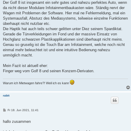
t
Der Golf 8 ist insgesamt ein sehr gutes und nahezu perfektes Auto, wenn
r
da nicht dieser Modulare Infotainmentbaukasten wäre. Ständig nervt der
a
g
Wagen mit Problemen der Software. Hier mal ne Fehlermeldung, mal ein
Systemausfall, Absturz des Mediasystems, teilweise einzelne Funktionen
überhaupt nicht nutzbar etc.
Die Haptik hat auch teils schwer gelitten unter Diez seinem Spardiktat.
Gerade die Türverkleidungen im Fond und der massive Einsatz von
Hochglanz schwarzen Plastikapplikationen sind überhaupt nicht meins.
Genau so gruselig ist die Touch Bar am Infotainment, welche noch nicht
einmal mehr beleuchtet ist und eine intuitive Bedienung nahezu
unmöglich macht.
Mein Fazit ist aktuell eher:
Finger weg vom Golf 8 und seinen Konzern-Derivaten.
Warum ich Mietwagen fahre?! Weil ich es kann
rabit
B
Fr 18. Jun 2021, 11:41
e
i
t
hallo zusammen
r
a
g