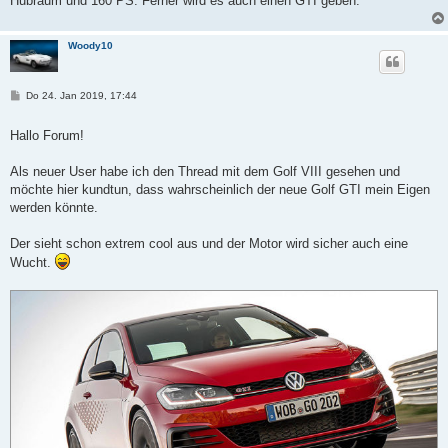
Hubraum und 160 PS. Ferner wird es auch einen GTI geben.
Woody10
B
Do 24. Jan 2019, 17:44
e
i
t
Hallo Forum!
r
a
g
Als neuer User habe ich den Thread mit dem Golf VIII gesehen und
möchte hier kundtun, dass wahrscheinlich der neue Golf GTI mein Eigen
werden könnte.
Der sieht schon extrem cool aus und der Motor wird sicher auch eine
Wucht.