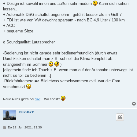
+ Design ist sowohl innen und außen sehr modern
Kann sich sehen
lassen..
+ Automatik DSG schaltet angenehm - gefühlt besser als im Golf 7
+ TDI ist wie von VW gewohnt sparsam - nach BC 4,9 Liter / 100 km
+ ACC
+ bequeme Sitze
o Soundqualität Lautsprecher
-Bedienung ist nicht gerade sehr bedienerfreundlich (durch etwas
Durchklicken schaltet man z.B. schnell die Klima komplett ab...
unangenehm im Sommer
)
[allgemein finde ich Touch z.B. wenn man auf der Autobahn unterwegs ist
nicht so toll zu bedienen ..]
-Rückfahrkamera => Bild etwas verschwommen evtl. war die Cam
verschmutzt
Neue Autos gibt's bei
Sixt
... Wo sonst?
DEPU4711
B
Do 17. Jun 2021, 23:30
e
i