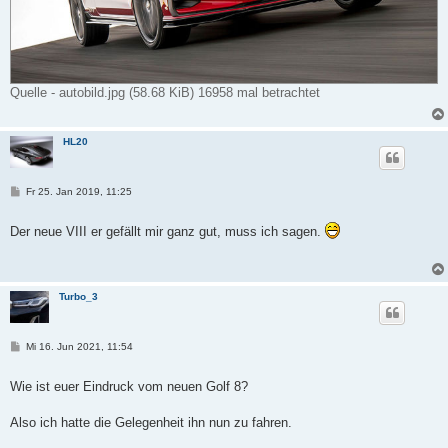
Quelle - autobild.jpg (58.68 KiB) 16958 mal betrachtet
HL20
B
Fr 25. Jan 2019, 11:25
e
i
t
Der neue VIII er gefällt mir ganz gut, muss ich sagen.
r
a
g
Turbo_3
B
Mi 16. Jun 2021, 11:54
e
i
t
Wie ist euer Eindruck vom neuen Golf 8?
r
a
g
Also ich hatte die Gelegenheit ihn nun zu fahren.