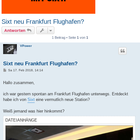
Sixt neu Frankfurt Flughafen?
Antworten
1 Beitrag • Seite
1
von
1
VPower
Sixt neu Frankfurt Flughafen?
B
Sa 17. Feb 2018, 14:14
e
i
t
Hallo zusammen,
r
a
g
ich war gestern spontan am Frankfurt Flughafen unterwegs. Entdeckt
habe ich von
Sixt
eine vermutlich neue Station?
Weiß jemand was hier hinkommt?
DATEIANHÄNGE