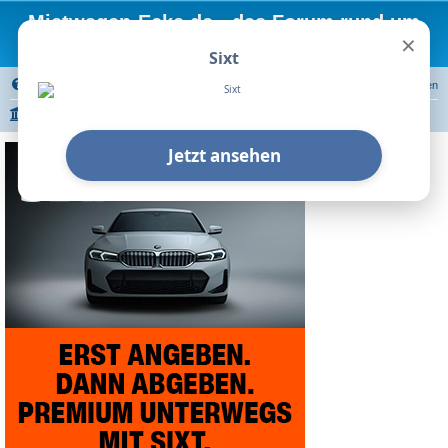
Mietwagen-Ecke.de - das Forum rund um
×
Mietwagen
Sixt
FAQ
Registrieren
Anmelden
Portal
Foren-Übersicht
Autovermietungen
Sixt
Berichte zu Stationen
Jetzt ansehen