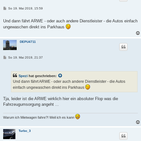
B
So 19. Mai 2019, 15:59
e
i
t
Und dann fährt ARWE - oder auch andere Dienstleister - die Autos einfach
r
ungewaschen direkt ins Parkhaus
a
g
DEPU4711
B
So 19. Mai 2019, 21:37
e
i
t
r
Spezi
hat geschrieben:
a
g
Und dann fährt ARWE - oder auch andere Dienstleister - die Autos
einfach ungewaschen direkt ins Parkhaus
Tja, leider ist die ARWE wirklich hier ein absoluter Flop was die
Fahrzeugumsorgung angeht ...
Warum ich Mietwagen fahre?! Weil ich es kann
Turbo_3