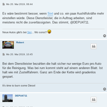
B
Mo 20. Mai 2019, 08:44
e
i
t
Es wäre bestimmt besser, wenn
Sixt
und co. ein paar Aushilfskräfte mehr
r
einstellen würde. Diese Dienstleister, die in Auftrag arbeiten, sind
a
g
meistens nicht die zuverlässigsten. Das stimmt, @DEPU4711.
Neue Autos gibt's bei
Sixt
... Wo sonst?
Robert
B
Mo 20. Mai 2019, 10:45
e
i
t
Bei dem Dienstleister bezahlen die halt sicher nur wenige Euro pro Auto
r
für die Reinigung. Was bei rum kommt steht auf einem anderen Blatt. Ist
a
g
halt wie mit Zustellfahrern. Ganz am Ende der Kette wird gnadenlos
gespart.
It's time to burn some Diesel
DEPU4711