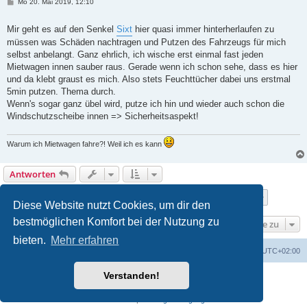
B
Mo 20. Mai 2019, 12:10
e
i
t
Mir geht es auf den Senkel
Sixt
hier quasi immer hinterherlaufen zu
r
müssen was Schäden nachtragen und Putzen des Fahrzeugs für mich
a
g
selbst anbelangt. Ganz ehrlich, ich wische erst einmal fast jeden
Mietwagen innen sauber raus. Gerade wenn ich schon sehe, dass es hier
und da klebt graust es mich. Also stets Feuchttücher dabei uns erstmal
5min putzen. Thema durch.
Wenn's sogar ganz übel wird, putze ich hin und wieder auch schon die
Windschutzscheibe innen => Sicherheitsaspekt!
Warum ich Mietwagen fahre?! Weil ich es kann
Antworten
Seite
6
von
22
1
4
5
6
7
8
22
Vorherige
Nächste
217 Beiträge
…
…
Diese Website nutzt Cookies, um dir den
bestmöglichen Komfort bei der Nutzung zu
Gehe zu
bieten.
Mehr erfahren
Portal
Foren-Übersicht
Alle Zeiten sind
UTC+02:00
Verstanden!
Powered by
phpBB
® Forum Software © phpBB Limited
Deutsche Übersetzung durch
phpBB.de
Datenschutz
|
Nutzungsbedingungen