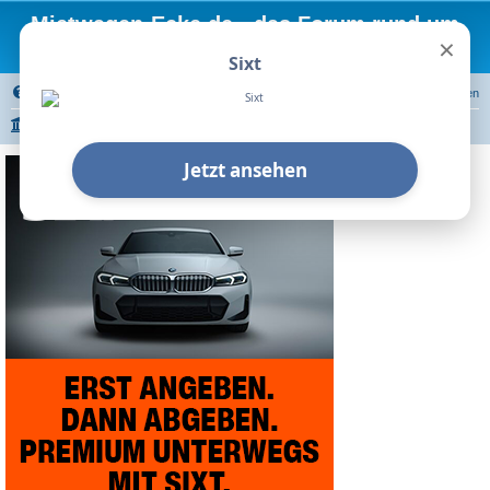
Mietwagen-Ecke.de - das Forum rund um
×
Mietwagen
Sixt
FAQ
Registrieren
Anmelden
Portal
Foren-Übersicht
Autovermietungen
Sixt
Erfahrungsberichte
Jetzt ansehen