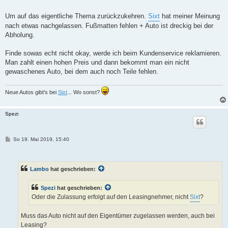
e
i
t
Um auf das eigentliche Thema zurückzukehren.
Sixt
hat meiner Meinung
r
nach etwas nachgelassen. Fußmatten fehlen + Auto ist dreckig bei der
a
g
Abholung.
Finde sowas echt nicht okay, werde ich beim Kundenservice reklamieren.
Man zahlt einen hohen Preis und dann bekommt man ein nicht
gewaschenes Auto, bei dem auch noch Teile fehlen.
Neue Autos gibt's bei
Sixt
... Wo sonst?
Spezi
B
So 19. Mai 2019, 15:40
e
i
t
r
Lambo
hat geschrieben:
a
g
Spezi
hat geschrieben:
Oder die Zulassung erfolgt auf den Leasingnehmer, nicht
Sixt
?
Muss das Auto nicht auf den Eigentümer zugelassen werden, auch bei
Leasing?