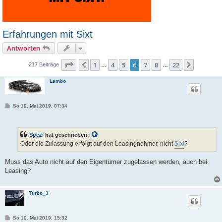
Erfahrungen mit Sixt
Antworten
Seite
6
von
22
1
4
5
6
7
8
22
Vorherige
Nächste
217 Beiträge
…
…
Lambo
B
So 19. Mai 2019, 07:34
e
i
t
r
Spezi
hat geschrieben:
a
g
Oder die Zulassung erfolgt auf den Leasingnehmer, nicht
Sixt
?
Muss das Auto nicht auf den Eigentümer zugelassen werden, auch bei
Leasing?
Turbo_3
B
So 19. Mai 2019, 15:32