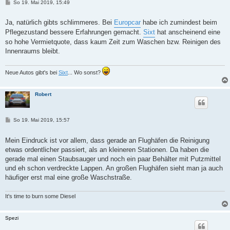
B
So 19. Mai 2019, 15:49
e
i
t
Ja, natürlich gibts schlimmeres. Bei
Europcar
habe ich zumindest beim
r
Pflegezustand bessere Erfahrungen gemacht.
Sixt
hat anscheinend eine
a
g
so hohe Vermietquote, dass kaum Zeit zum Waschen bzw. Reinigen des
Innenraums bleibt.
Neue Autos gibt's bei
Sixt
... Wo sonst?
Robert
B
So 19. Mai 2019, 15:57
e
i
t
Mein Eindruck ist vor allem, dass gerade an Flughäfen die Reinigung
r
etwas ordentlicher passiert, als an kleineren Stationen. Da haben die
a
g
gerade mal einen Staubsauger und noch ein paar Behälter mit Putzmittel
und eh schon verdreckte Lappen. An großen Flughäfen sieht man ja auch
häufiger erst mal eine große Waschstraße.
It's time to burn some Diesel
Spezi