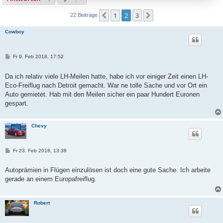
1
2
3
Vorherige
Nächste
22 Beiträge
Cowboy
B
Fr 9. Feb 2018, 17:52
e
i
t
Da ich relativ viele LH-Meilen hatte, habe ich vor einiger Zeit einen LH-
r
Eco-Freiflug nach Detroit gemacht. War ne tolle Sache und vor Ort ein
a
g
Auto gemietet. Hab mit den Meilen sicher ein paar Hundert Euronen
gespart.
Chevy
B
Fr 23. Feb 2018, 13:38
e
i
t
Autoprämien in Flügen einzulösen ist doch eine gute Sache. Ich arbeite
r
gerade an einem Europafreiflug.
a
g
Robert