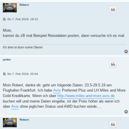
Robert
B
Do 7. Feb 2019, 19:12
e
i
t
Moin,
r
kannst du zB mal Beispiel Reisedaten posten, dann versuche ich es mal.
a
g
It's time to burn some Diesel
janbo
B
Do 7. Feb 2019, 20:04
e
i
t
Moin Robert, danke dir. geht um folgende Daten: 23.5-29.5.19 am
r
Flughafen Frankfurt. Ich habe
Avis
Preferred Plus und LH Miles and More
a
g
Gold Kreditkarte. Wenn ich über
http://www.miles-and-more.avis.de
buchen will und meine Daten eingebe, ist der Preis höher als wenn ich
über
Avis
ohne jeglichen Status und AWD buchen würde....
Robert