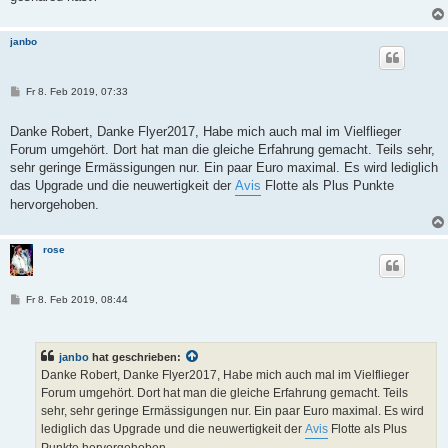
janbo
B
Fr 8. Feb 2019, 07:33
e
i
t
Danke Robert, Danke Flyer2017, Habe mich auch mal im Vielflieger
r
Forum umgehört. Dort hat man die gleiche Erfahrung gemacht. Teils sehr,
a
g
sehr geringe Ermässigungen nur. Ein paar Euro maximal. Es wird lediglich
das Upgrade und die neuwertigkeit der
Avis
Flotte als Plus Punkte
hervorgehoben.
rose
B
Fr 8. Feb 2019, 08:44
e
i
t
r
janbo
hat geschrieben:
a
g
Danke Robert, Danke Flyer2017, Habe mich auch mal im Vielflieger
Forum umgehört. Dort hat man die gleiche Erfahrung gemacht. Teils
sehr, sehr geringe Ermässigungen nur. Ein paar Euro maximal. Es wird
lediglich das Upgrade und die neuwertigkeit der
Avis
Flotte als Plus