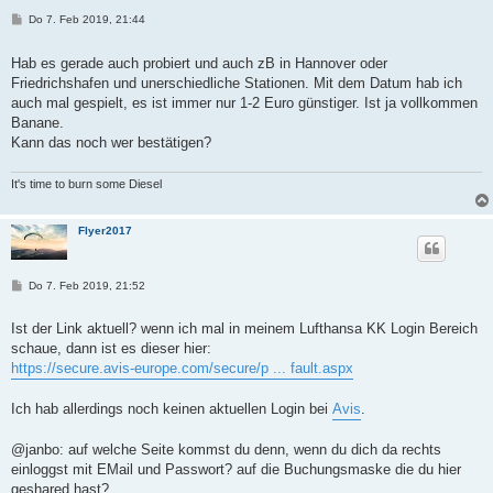
B
Do 7. Feb 2019, 21:44
e
i
t
Hab es gerade auch probiert und auch zB in Hannover oder
r
Friedrichshafen und unerschiedliche Stationen. Mit dem Datum hab ich
a
g
auch mal gespielt, es ist immer nur 1-2 Euro günstiger. Ist ja vollkommen
Banane.
Kann das noch wer bestätigen?
It's time to burn some Diesel
Flyer2017
B
Do 7. Feb 2019, 21:52
e
i
t
Ist der Link aktuell? wenn ich mal in meinem Lufthansa KK Login Bereich
r
schaue, dann ist es dieser hier:
a
g
https://secure.avis-europe.com/secure/p ... fault.aspx
Ich hab allerdings noch keinen aktuellen Login bei
Avis
.
@janbo: auf welche Seite kommst du denn, wenn du dich da rechts
einloggst mit EMail und Passwort? auf die Buchungsmaske die du hier
geshared hast?