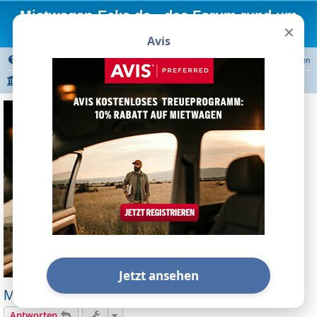
Mietwagen-Ecke.de - das Forum rund um
×
Mietwagen
Avis
FAQ
Registrieren
Anmelden
Portal
Foren-Übersicht
Autovermietungen
Avis
Avis Preferred
Jetzt ansehen
Miles and More and AVIS
Antworten