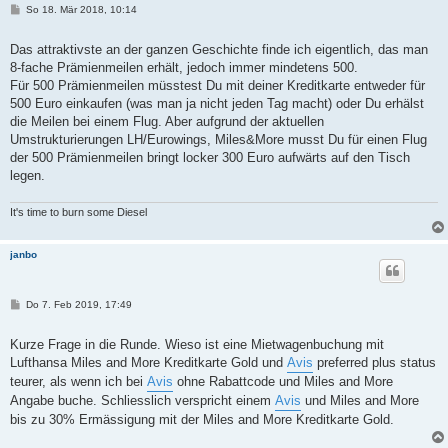
B
So 18. Mär 2018, 10:14
e
i
t
Das attraktivste an der ganzen Geschichte finde ich eigentlich, das man
r
8-fache Prämienmeilen erhält, jedoch immer mindetens 500.
a
g
Für 500 Prämienmeilen müsstest Du mit deiner Kreditkarte entweder für
500 Euro einkaufen (was man ja nicht jeden Tag macht) oder Du erhälst
die Meilen bei einem Flug. Aber aufgrund der aktuellen
Umstrukturierungen LH/Eurowings, Miles&More musst Du für einen Flug
der 500 Prämienmeilen bringt locker 300 Euro aufwärts auf den Tisch
legen.
It's time to burn some Diesel
janbo
B
Do 7. Feb 2019, 17:49
e
i
t
Kurze Frage in die Runde. Wieso ist eine Mietwagenbuchung mit
r
Lufthansa Miles and More Kreditkarte Gold und
Avis
preferred plus status
a
g
teurer, als wenn ich bei
Avis
ohne Rabattcode und Miles and More
Angabe buche. Schliesslich verspricht einem
Avis
und Miles and More
bis zu 30% Ermässigung mit der Miles and More Kreditkarte Gold.