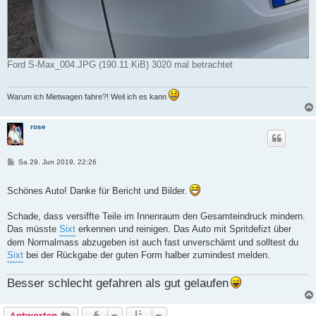
Ford S-Max_004.JPG (190.11 KiB) 3020 mal betrachtet
Warum ich Mietwagen fahre?! Weil ich es kann
rose
B
Sa 29. Jun 2019, 22:26
e
i
t
Schönes Auto! Danke für Bericht und Bilder.
r
a
g
Schade, dass versiffte Teile im Innenraum den Gesamteindruck mindern.
Das müsste
Sixt
erkennen und reinigen. Das Auto mit Spritdefizt über
dem Normalmass abzugeben ist auch fast unverschämt und solltest du
Sixt
bei der Rückgabe der guten Form halber zumindest melden.
Besser schlecht gefahren als gut gelaufen
Antworten