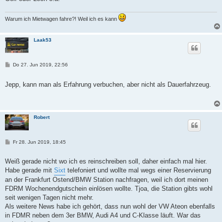
Warum ich Mietwagen fahre?! Weil ich es kann
Laak53
B
Do 27. Jun 2019, 22:56
e
i
t
Jepp, kann man als Erfahrung verbuchen, aber nicht als Dauerfahrzeug.
r
a
g
Robert
B
Fr 28. Jun 2019, 18:45
e
i
t
Weiß gerade nicht wo ich es reinschreiben soll, daher einfach mal hier.
r
Habe gerade mit
Sixt
telefoniert und wollte mal wegs einer Reservierung
a
g
an der Frankfurt Ostend/BMW Station nachfragen, weil ich dort meinen
FDRM Wochenendgutschein einlösen wollte. Tjoa, die Station gibts wohl
seit wenigen Tagen nicht mehr.
Als weitere News habe ich gehört, dass nun wohl der VW Ateon ebenfalls
in FDMR neben dem 3er BMW, Audi A4 und C-Klasse läuft. War das