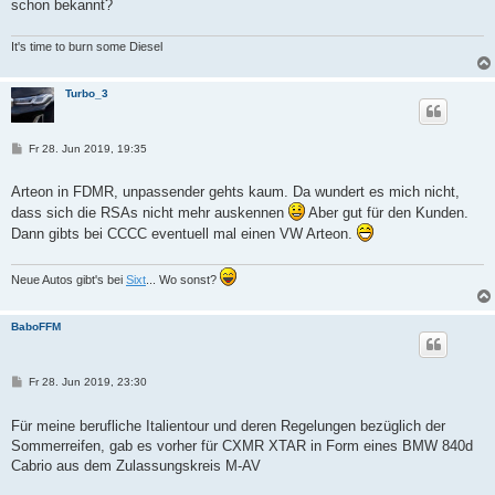
schon bekannt?
It's time to burn some Diesel
Turbo_3
B
Fr 28. Jun 2019, 19:35
e
i
t
Arteon in FDMR, unpassender gehts kaum. Da wundert es mich nicht,
r
dass sich die RSAs nicht mehr auskennen
Aber gut für den Kunden.
a
g
Dann gibts bei CCCC eventuell mal einen VW Arteon.
Neue Autos gibt's bei
Sixt
... Wo sonst?
BaboFFM
B
Fr 28. Jun 2019, 23:30
e
i
t
Für meine berufliche Italientour und deren Regelungen bezüglich der
r
Sommerreifen, gab es vorher für CXMR XTAR in Form eines BMW 840d
a
g
Cabrio aus dem Zulassungskreis M-AV