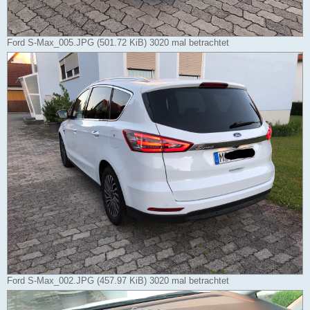
Ford S-Max_005.JPG (501.72 KiB) 3020 mal betrachtet
Ford S-Max_002.JPG (457.97 KiB) 3020 mal betrachtet