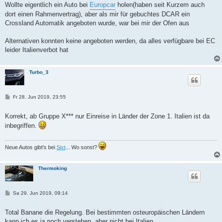
Wollte eigentlich ein Auto bei
Europcar
holen(haben seit Kurzem auch
dort einen Rahmenvertrag), aber als mir für gebuchtes DCAR ein
Crossland Automatik angeboten wurde, war bei mir der Ofen aus
Alternativen konnten keine angeboten werden, da alles verfügbare bei EC
leider Italienverbot hat
Turbo_3
B
Fr 28. Jun 2019, 23:55
e
i
t
Korrekt, ab Gruppe X*** nur Einreise in Länder der Zone 1. Italien ist da
r
inbegriffen.
a
g
Neue Autos gibt's bei
Sixt
... Wo sonst?
Thermoking
B
Sa 29. Jun 2019, 09:14
e
i
t
Total Banane die Regelung. Bei bestimmten osteuropäischen Ländern
r
kann ich es ja noch verstehen, aber nicht bei Italien.