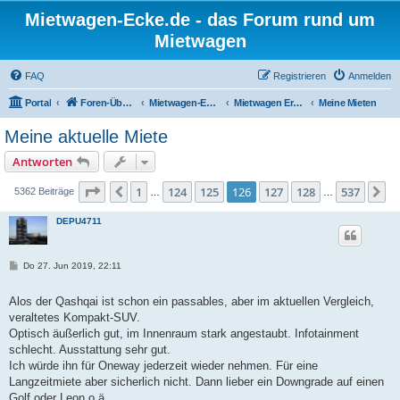
Mietwagen-Ecke.de - das Forum rund um
Mietwagen
FAQ
Registrieren
Anmelden
Portal
Foren-Übersicht
Mietwagen-Ecke
Mietwagen Erfahrungsberichte
Meine Mieten
Meine aktuelle Miete
Antworten
Seite
126
von
537
1
124
125
126
127
128
537
Vorherige
N
5362 Beiträge
…
…
DEPU4711
B
Do 27. Jun 2019, 22:11
e
i
t
Alos der Qashqai ist schon ein passables, aber im aktuellen Vergleich,
r
veraltetes Kompakt-SUV.
a
g
Optisch äußerlich gut, im Innenraum stark angestaubt. Infotainment
schlecht. Ausstattung sehr gut.
Ich würde ihn für Oneway jederzeit wieder nehmen. Für eine
Langzeitmiete aber sicherlich nicht. Dann lieber ein Downgrade auf einen
Golf oder Leon o.ä.