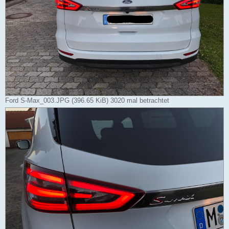
Ford S-Max_003.JPG (396.65 KiB) 3020 mal betrachtet