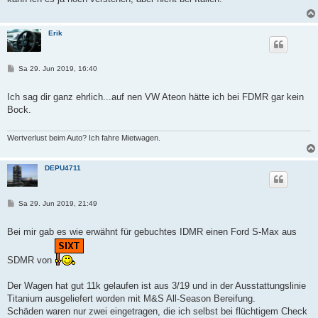
a
g
Erik
B
Sa 29. Jun 2019, 16:40
e
i
t
Ich sag dir ganz ehrlich...auf nen VW Ateon hätte ich bei FDMR gar kein
r
Bock.
a
g
Wertverlust beim Auto? Ich fahre Mietwagen.
DEPU4711
B
Sa 29. Jun 2019, 21:49
e
i
t
Bei mir gab es wie erwähnt für gebuchtes IDMR einen Ford S-Max aus
r
a
g
SDMR von
Der Wagen hat gut 11k gelaufen ist aus 3/19 und in der Ausstattungslinie
Titanium ausgeliefert worden mit M&S All-Season Bereifung.
Schäden waren nur zwei eingetragen, die ich selbst bei flüchtigem Check