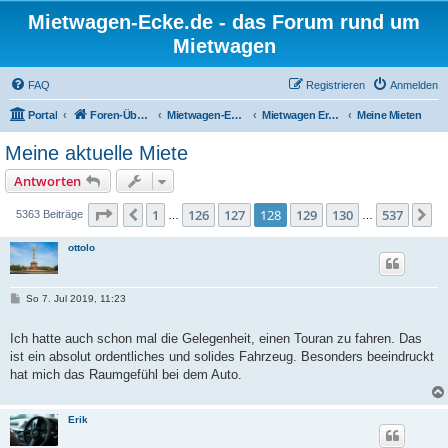
Mietwagen-Ecke.de - das Forum rund um
Mietwagen
FAQ
Registrieren
Anmelden
Portal
Foren-Übersicht
Mietwagen-Ecke
Mietwagen Erfahrungsberichte
Meine Mieten
Meine aktuelle Miete
Antworten
Seite
128
von
537
1
126
127
128
129
130
537
Vorherige
N
5363 Beiträge
…
…
ottolo
B
So 7. Jul 2019, 11:23
e
i
t
Ich hatte auch schon mal die Gelegenheit, einen Touran zu fahren. Das
r
ist ein absolut ordentliches und solides Fahrzeug. Besonders beeindruckt
a
g
hat mich das Raumgefühl bei dem Auto.
Erik