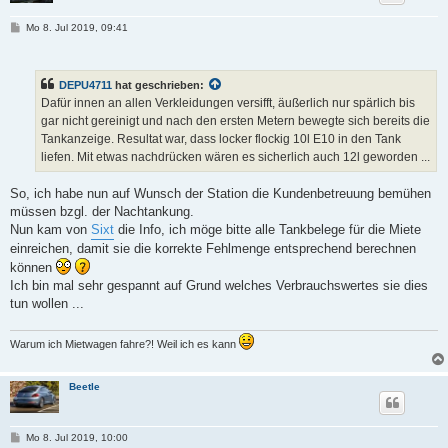
B
Mo 8. Jul 2019, 09:41
e
i
t
r
DEPU4711
hat geschrieben:
a
g
Dafür innen an allen Verkleidungen versifft, äußerlich nur spärlich bis
gar nicht gereinigt und nach den ersten Metern bewegte sich bereits die
Tankanzeige. Resultat war, dass locker flockig 10l E10 in den Tank
liefen. Mit etwas nachdrücken wären es sicherlich auch 12l geworden ...
So, ich habe nun auf Wunsch der Station die Kundenbetreuung bemühen
müssen bzgl. der Nachtankung.
Nun kam von
Sixt
die Info, ich möge bitte alle Tankbelege für die Miete
einreichen, damit sie die korrekte Fehlmenge entsprechend berechnen
können
Ich bin mal sehr gespannt auf Grund welches Verbrauchswertes sie dies
tun wollen ...
Warum ich Mietwagen fahre?! Weil ich es kann
Beetle
B
Mo 8. Jul 2019, 10:00