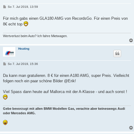
B
So 7. Jul 2019, 13:59
e
i
t
Für mich gabs einen GLA180 AMG von RecordsGo. Für einen Preis von
r
8€ echt top
a
g
Wertverlust beim Auto? Ich fahre Mietwagen.
Heating
B
So 7. Jul 2019, 15:36
e
i
t
Da kann man gratulieren. 8 € für einen A180 AMG, super Preis. Vielleicht
r
folgen noch ein paar schöne Bilder @Erik!
a
g
Viel Spass dann heute auf Mallorca mit der A-Klasse - und auch sonst !
Gebe bevorzugt mit allen BMW Modellen Gas, verachte aber keineswegs Audi
oder Mercedes AMG.