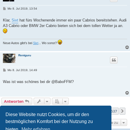
B
Mo 8. Jul 2019, 13:54
e
i
t
Klar,
Sixt
hat fürs Wochenende immer ein paar Cabrios bereitstehen. Audi
r
A3 Cabrio oder BMW 2er Cabrio bieten sich bei dem tollen Wetter ja an.
a
g
Neue Autos gibt's bei
Sixt
... Wo sonst?
Rentguru
B
Mo 8. Jul 2019, 14:49
e
i
t
Was ist was schönes bei dir @BaboFFM?
r
a
g
Antworten
Seite
128
von
537
1
126
127
128
129
130
537
Vorherige
N
5363 Beiträge
…
…
Diese Website nutzt Cookies, um dir den
bestmöglichen Komfort bei der Nutzung zu
Gehe zu
bieten.
Mehr erfahren