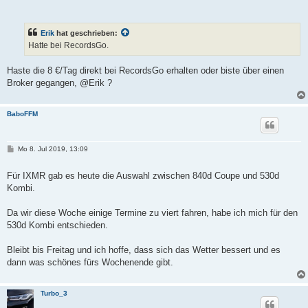
e
i
t
r
Erik
hat geschrieben:
a
g
Hatte bei RecordsGo.
Haste die 8 €/Tag direkt bei RecordsGo erhalten oder biste über einen
Broker gegangen, @Erik ?
BaboFFM
B
Mo 8. Jul 2019, 13:09
e
i
t
Für IXMR gab es heute die Auswahl zwischen 840d Coupe und 530d
r
Kombi.
a
g
Da wir diese Woche einige Termine zu viert fahren, habe ich mich für den
530d Kombi entschieden.
Bleibt bis Freitag und ich hoffe, dass sich das Wetter bessert und es
dann was schönes fürs Wochenende gibt.
Turbo_3