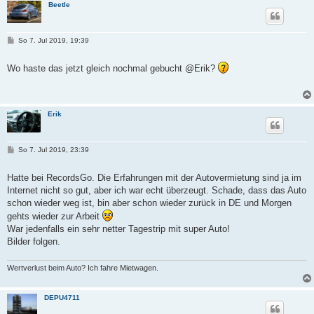
Beetle
B
So 7. Jul 2019, 19:39
e
i
t
Wo haste das jetzt gleich nochmal gebucht @Erik?
r
a
g
Erik
B
So 7. Jul 2019, 23:39
e
i
t
Hatte bei RecordsGo. Die Erfahrungen mit der Autovermietung sind ja im
r
Internet nicht so gut, aber ich war echt überzeugt. Schade, dass das Auto
a
g
schon wieder weg ist, bin aber schon wieder zurück in DE und Morgen
gehts wieder zur Arbeit
War jedenfalls ein sehr netter Tagestrip mit super Auto!
Bilder folgen.
Wertverlust beim Auto? Ich fahre Mietwagen.
DEPU4711