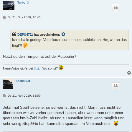
Turbo_3
B
Do 21. Nov 2019, 16:43
e
i
t
r
DEPU4711
hat geschrieben:
a
g
Ich schaffe geringe Verbräuch auch ohne zu schleichen. Hm, woran das
liegt?!
Nutzt du den Tempomat auf der Autobahn?
Neue Autos gibt's bei
Sixt
... Wo sonst?
Sechsnull
B
Do 21. Nov 2019, 18:50
e
i
t
Jetzt mal Spaß beiseite, so schwer ist das nicht. Man muss nicht so
r
übertreiben wie wir vorher gescherzt haben, aber wenn man unter einer
a
g
gewissen km/h-Zahl bleibt, ab und zu ausrollen lässt wenn möglich und
sehr wenig Stop&Go hat, kann ultra sparsam im Verbrauch sein.