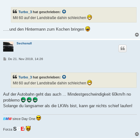
i
t
r
Turbo_3
hat geschrieben:
a
g
Mit 60 auf der Landstraße dahin schleichen
.....und den Hintermann zum Kochen bringen
Sechsnull
B
Do 21. Nov 2019, 14:26
e
i
t
r
Turbo_3
hat geschrieben:
a
g
Mit 60 auf der Landstraße dahin schleichen
Auf der Autobahn geht das auch ... Mindestgeschwindigkeit 60km/h no
problemo
Solange du langsamer als die LKWs bist, kann gar nichts schief laufen!
B
M
W
since Day One
S
G
E
Forza
!