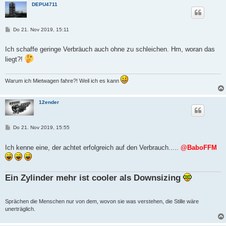
DEPU4711
B
Do 21. Nov 2019, 15:11
e
i
t
Ich schaffe geringe Verbräuch auch ohne zu schleichen. Hm, woran das
r
liegt?!
a
g
Warum ich Mietwagen fahre?! Weil ich es kann
12ender
B
Do 21. Nov 2019, 15:55
e
i
t
Ich kenne eine, der achtet erfolgreich auf den Verbrauch.....
@BaboFFM
r
a
g
Ein Zylinder mehr ist cooler als Downsizing
Sprächen die Menschen nur von dem, wovon sie was verstehen, die Stille wäre
unerträglich.