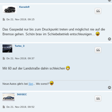
Karado9
B
Do 21. Nov 2019, 09:15
e
i
t
Das Gaspedal nur bis zum Druckpunkt treten und möglichst nie auf die
r
Bremse gehen. Schön brav im Schiebebetrieb entschleunigen...
a
g
Turbo_3
B
Do 21. Nov 2019, 09:37
e
i
t
Mit 60 auf der Landstraße dahin schleichen
r
a
g
Neue Autos gibt's bei
Sixt
... Wo sonst?
560SEC
B
Do 21. Nov 2019, 09:52
e