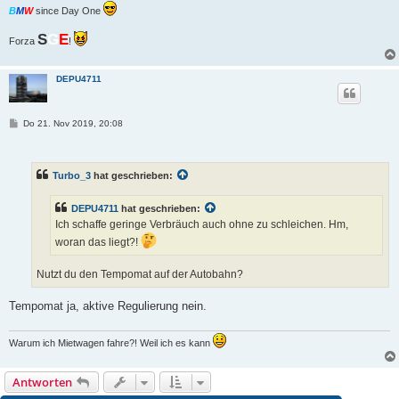
B
M
W
since Day One
S
G
E
Forza
!
DEPU4711
B
Do 21. Nov 2019, 20:08
e
i
t
r
Turbo_3
hat geschrieben:
a
g
DEPU4711
hat geschrieben:
Ich schaffe geringe Verbräuch auch ohne zu schleichen. Hm,
woran das liegt?!
Nutzt du den Tempomat auf der Autobahn?
Tempomat ja, aktive Regulierung nein.
Warum ich Mietwagen fahre?! Weil ich es kann
Antworten