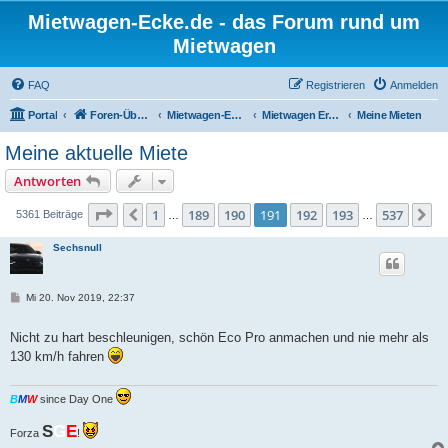
Mietwagen-Ecke.de - das Forum rund um
Mietwagen
FAQ
Registrieren
Anmelden
Portal
Foren-Übersicht
Mietwagen-Ecke
Mietwagen Erfahrungsberichte
Meine Mieten
Meine aktuelle Miete
Antworten
Seite
191
von
537
1
189
190
191
192
193
537
Vorherige
N
5361 Beiträge
…
…
Sechsnull
B
Mi 20. Nov 2019, 22:37
e
i
t
Nicht zu hart beschleunigen, schön Eco Pro anmachen und nie mehr als
r
130 km/h fahren
a
g
B
M
W
since Day One
S
G
E
Forza
!