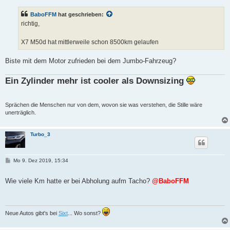
t
r
BaboFFM
hat geschrieben:
a
g
richtig,
X7 M50d hat mittlerweile schon 8500km gelaufen
Biste mit dem Motor zufrieden bei dem Jumbo-Fahrzeug?
Ein Zylinder mehr ist cooler als Downsizing
Sprächen die Menschen nur von dem, wovon sie was verstehen, die Stille wäre
unerträglich.
Turbo_3
B
Mo 9. Dez 2019, 15:34
e
i
t
Wie viele Km hatte er bei Abholung aufm Tacho?
@BaboFFM
r
a
g
Neue Autos gibt's bei
Sixt
... Wo sonst?