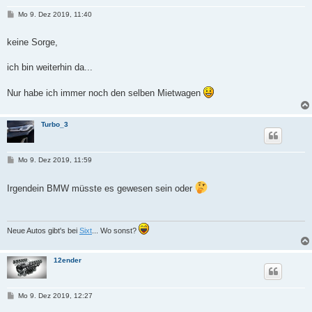
B
Mo 9. Dez 2019, 11:40
e
i
t
keine Sorge,
r
a
g
ich bin weiterhin da...
Nur habe ich immer noch den selben Mietwagen
Turbo_3
B
Mo 9. Dez 2019, 11:59
e
i
t
Irgendein BMW müsste es gewesen sein oder
r
a
g
Neue Autos gibt's bei
Sixt
... Wo sonst?
12ender
B
Mo 9. Dez 2019, 12:27
e
i