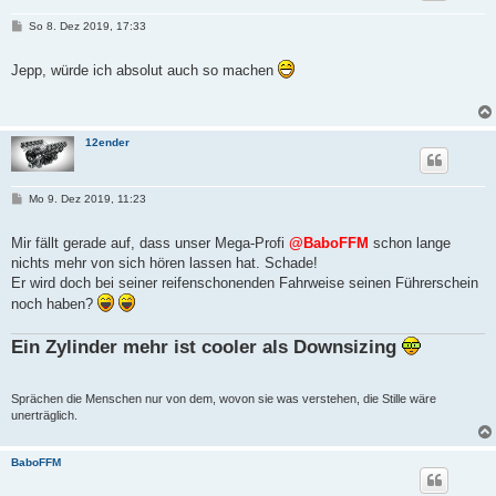
B
So 8. Dez 2019, 17:33
e
i
t
Jepp, würde ich absolut auch so machen
r
a
g
12ender
B
Mo 9. Dez 2019, 11:23
e
i
t
Mir fällt gerade auf, dass unser Mega-Profi
@BaboFFM
schon lange
r
nichts mehr von sich hören lassen hat. Schade!
a
g
Er wird doch bei seiner reifenschonenden Fahrweise seinen Führerschein
noch haben?
Ein Zylinder mehr ist cooler als Downsizing
Sprächen die Menschen nur von dem, wovon sie was verstehen, die Stille wäre
unerträglich.
BaboFFM