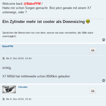
t
Welcome back
@BaboFFM
!
r
Hatte mir schon Sorgen gemacht. Bist jetzt gerade mit einem X7
a
g
unterwegs, oder ?
Ein Zylinder mehr ist cooler als Downsizing
Sprächen die Menschen nur von dem, wovon sie was verstehen, die Stille wäre
unerträglich.
BaboFFM
B
Mo 9. Dez 2019, 14:44
e
i
t
richtig,
r
a
g
X7 M50d hat mittlerweile schon 8500km gelaufen
12ender
B
Mo 9. Dez 2019, 15:31
e
i