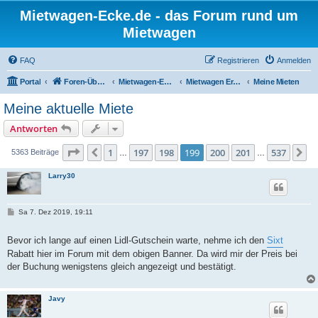
Mietwagen-Ecke.de - das Forum rund um
Mietwagen
FAQ
Registrieren
Anmelden
Portal
Foren-Übersicht
Mietwagen-Ecke
Mietwagen Erfahrungsberichte
Meine Mieten
Meine aktuelle Miete
Antworten
Seite
199
von
537
1
197
198
199
200
201
537
Vorherige
N
5363 Beiträge
…
…
Larry30
B
Sa 7. Dez 2019, 19:11
e
i
t
Bevor ich lange auf einen Lidl-Gutschein warte, nehme ich den
Sixt
r
Rabatt hier im Forum mit dem obigen Banner. Da wird mir der Preis bei
a
g
der Buchung wenigstens gleich angezeigt und bestätigt.
Javy