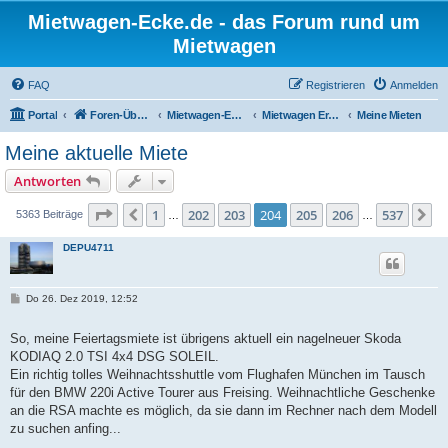
Mietwagen-Ecke.de - das Forum rund um
Mietwagen
FAQ
Registrieren
Anmelden
Portal
Foren-Übersicht
Mietwagen-Ecke
Mietwagen Erfahrungsberichte
Meine Mieten
Meine aktuelle Miete
Antworten
Seite
204
von
537
1
202
203
204
205
206
537
Vorherige
N
5363 Beiträge
…
…
DEPU4711
B
Do 26. Dez 2019, 12:52
e
i
t
So, meine Feiertagsmiete ist übrigens aktuell ein nagelneuer Skoda
r
KODIAQ 2.0 TSI 4x4 DSG SOLEIL.
a
g
Ein richtig tolles Weihnachtsshuttle vom Flughafen München im Tausch
für den BMW 220i Active Tourer aus Freising. Weihnachtliche Geschenke
an die RSA machte es möglich, da sie dann im Rechner nach dem Modell
zu suchen anfing...