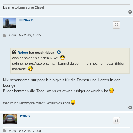
It's time to burn some Diesel
DEPU4711
B
Do 26. Dez 2019, 20:35
e
i
t
r
Robert
hat geschrieben:
a
g
was gabs denn für den RSA?
sehr schönes Auto erst mal...kannst du von innen noch ein paar Bilder
machen?
Nix besonderes nur paar Kleinigkeit für die Damen und Herren in der
Lounge.
Bilder kommen die Tage, wenn es etwas ruhiger geworden ist
Warum ich Mietwagen fahre?! Weil ich es kann
Robert
B
Do 26. Dez 2019, 23:00