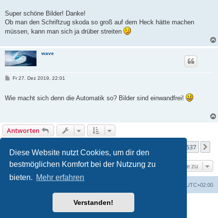
i
t
Super schöne Bilder! Danke!
r
Ob man den Schriftzug skoda so groß auf dem Heck hätte machen
a
g
müssen, kann man sich ja drüber streiten
wave
B
Fr 27. Dez 2019, 22:01
e
i
t
Wie macht sich denn die Automatik so? Bilder sind einwandfrei!
r
a
g
Antworten
Seite
204
von
537
1
202
203
204
205
206
537
Vorherige
N
5363 Beiträge
…
…
Diese Website nutzt Cookies, um dir den
bestmöglichen Komfort bei der Nutzung zu
Gehe zu
bieten.
Mehr erfahren
Portal
Foren-Übersicht
Alle Zeiten sind
UTC+02:00
Verstanden!
Powered by
phpBB
® Forum Software © phpBB Limited
Deutsche Übersetzung durch
phpBB.de