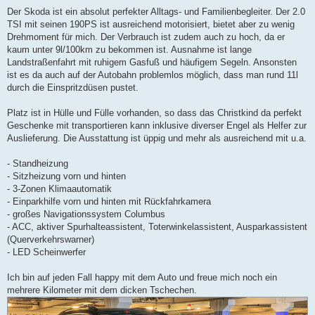
Der Skoda ist ein absolut perfekter Alltags- und Familienbegleiter. Der 2.0
TSI mit seinen 190PS ist ausreichend motorisiert, bietet aber zu wenig
Drehmoment für mich. Der Verbrauch ist zudem auch zu hoch, da er
kaum unter 9l/100km zu bekommen ist. Ausnahme ist lange
Landstraßenfahrt mit ruhigem Gasfuß und häufigem Segeln. Ansonsten
ist es da auch auf der Autobahn problemlos möglich, dass man rund 11l
durch die Einspritzdüsen pustet.
Platz ist in Hülle und Fülle vorhanden, so dass das Christkind da perfekt
Geschenke mit transportieren kann inklusive diverser Engel als Helfer zur
Auslieferung. Die Ausstattung ist üppig und mehr als ausreichend mit u.a.
- Standheizung
- Sitzheizung vorn und hinten
- 3-Zonen Klimaautomatik
- Einparkhilfe vorn und hinten mit Rückfahrkamera
- großes Navigationssystem Columbus
- ACC, aktiver Spurhalteassistent, Toterwinkelassistent, Ausparkassistent
(Querverkehrswarner)
- LED Scheinwerfer
Ich bin auf jeden Fall happy mit dem Auto und freue mich noch ein
mehrere Kilometer mit dem dicken Tschechen.