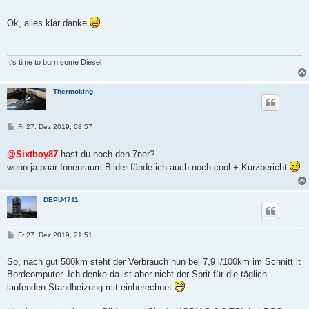
e
i
t
Ok, alles klar danke
r
a
g
It's time to burn some Diesel
Thermoking
B
Fr 27. Dez 2019, 08:57
e
i
t
@Sixtboy87
hast du noch den 7ner?
r
wenn ja paar Innenraum Bilder fände ich auch noch cool + Kurzbericht
a
g
DEPU4711
B
Fr 27. Dez 2019, 21:51
e
i
t
So, nach gut 500km steht der Verbrauch nun bei 7,9 l/100km im Schnitt lt
r
Bordcomputer. Ich denke da ist aber nicht der Sprit für die täglich
a
g
laufenden Standheizung mit einberechnet