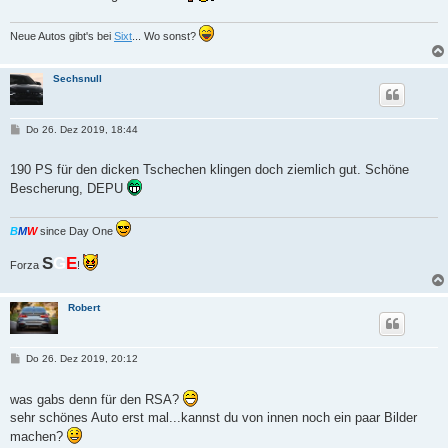
Neue Autos gibt's bei
Sixt
... Wo sonst?
Sechsnull
B
Do 26. Dez 2019, 18:44
e
i
t
190 PS für den dicken Tschechen klingen doch ziemlich gut. Schöne
r
Bescherung, DEPU
a
g
B
M
W
since Day One
S
G
E
Forza
!
Robert
B
Do 26. Dez 2019, 20:12
e
i
t
was gabs denn für den RSA?
r
sehr schönes Auto erst mal...kannst du von innen noch ein paar Bilder
a
g
machen?