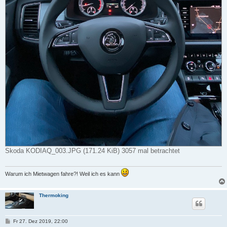
Skoda KODIAQ_003.JPG (171.24 KiB) 3057 mal betrachtet
Warum ich Mietwagen fahre?! Weil ich es kann
Thermoking
B
Fr 27. Dez 2019, 22:00
e