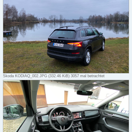
Skoda KODIAQ_002.JPG (332.46 KiB) 3057 mal betrachtet