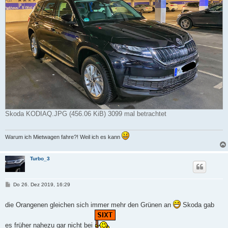
Skoda KODIAQ.JPG (456.06 KiB) 3099 mal betrachtet
Warum ich Mietwagen fahre?! Weil ich es kann
Turbo_3
B
Do 26. Dez 2019, 16:29
e
i
t
die Orangenen gleichen sich immer mehr den Grünen an
Skoda gab
r
a
g
es früher nahezu gar nicht bei