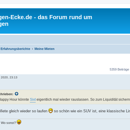
gen-Ecke.de - das Forum rund um
gen
Erfahrungsberichte
Meine Mieten
5359 Beiträge
i 2020, 23:13
chrieben:
Happy Hour könnte
Sixt
eigentlich mal wieder rauslassen. So zum Liquidität sicher
Miete gleich wieder so laufen
so schön wie ein SUV ist, eine klassische Li
.. Wo sonst?