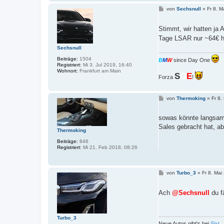
B
von
Sechsnull
»
Fr 8. M
e
i
t
Stimmt, wir hatten ja
r
Tage LSAR nur ~64€ h
a
g
Sechsnull
Beiträge:
1504
B
M
W
since Day One
Registriert:
Mi 3. Jul 2019, 16:40
Wohnort:
Frankfurt am Main
S
G
E
Forza
!
B
von
Thermoking
»
Fr 8.
e
i
t
sowas könnte langsam 
r
Sales gebracht hat, ab
a
Thermoking
g
Beiträge:
846
Registriert:
Mi 21. Feb 2018, 08:26
B
von
Turbo_3
»
Fr 8. Mai
e
i
t
Ach
@Sechsnull
du f
r
a
g
Turbo_3
Neue Autos gibt's bei
Sixt
.