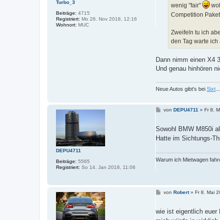
Turbo_3
wenig "fair"
wob
Beiträge:
4715
Competition Pake
Registriert:
Mo 26. Nov 2018, 12:16
Wohnort:
MUC
Zweifeln tu ich ab
den Tag warte ich
Dann nimm einen X4 30
Und genau hinhören nic
Neue Autos gibt's bei
Sixt
.
B
von
DEPU4711
»
Fr 8. 
e
i
t
Sowohl BMW M850i al
r
Hatte im Sichtungs-T
a
g
DEPU4711
Warum ich Mietwagen fahre
Beiträge:
5565
Registriert:
So 14. Jan 2018, 11:06
B
von
Robert
»
Fr 8. Mai 
e
i
t
wie ist eigentlich eue
r