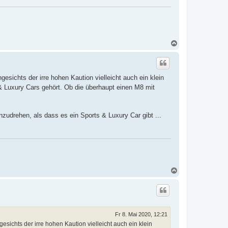
N
a
c
h
o
gesichts der irre hohen Kaution vielleicht auch ein klein
b
e
& Luxury Cars gehört. Ob die überhaupt einen M8 mit
n
nzudrehen, als dass es ein Sports & Luxury Car gibt ...
N
a
c
h
o
b
e
Fr 8. Mai 2020, 12:21
n
esichts der irre hohen Kaution vielleicht auch ein klein