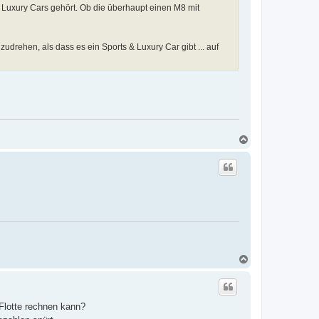
& Luxury Cars gehört. Ob die überhaupt einen M8 mit
zudrehen, als dass es ein Sports & Luxury Car gibt ... auf
N
a
c
h
o
b
e
n
N
a
c
h
o
Flotte rechnen kann?
b
e