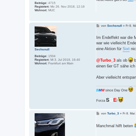
Beiträge:
4715
Registriert:
Mo 26. Nov 2018, 12:16
Wohnort:
MUC
B
von
Sechsnull
»
Fr 8. M
e
i
t
Im Endeffekt war die M
r
war wie vielleicht End
a
g
eine Aktion für
Sixt
nic
Sechsnull
Beiträge:
1504
Registriert:
Mi 3. Jul 2019, 16:40
@Turbo_3
als ob
b
Wohnort:
Frankfurt am Main
einen 6er GT sähe ich
Aber vielleicht entspa
B
M
W
since Day One
S
G
E
Forza
!
B
von
Turbo_3
»
Fr 8. Mai
e
i
t
Manchmal hilft beten
r
a
g