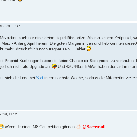
ai 2020, 10:47
ärzaktion auch nur eine kleine Liquiditätsspritze. Aber zu einem Zeitpunkt,
e März - Anfang April herum. Die guten Margen in Jan und Feb konnten diese Akt
ht mehr wirtschaftlich noch tragbar sein ... leider
ei Prepaid Buchungen haben die keine Chance dir Sidegrades zu verkaufen.
 jedoch nicht als Upgrade an.
Und 430/440er BMWs haben die fast immer 
nnt sich die Lage bei
Sixt
intern nächste Woche, sodass die Mitarbeiter vielle
 2020, 11:12
würde dir einen M8 Competition gönnen
@Sechsnull