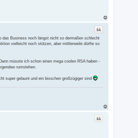
N
a
c
h
o
 wo das Business noch längst nicht so dermaßen schlecht
b
e
ion vielleicht noch stützen, aber mittlerweile dürfte so
n
 Dann müsste ich schon einen mega coolen RSA haben -
irgendwo rumstehen.
icht super gelaunt und ein bisschen großzügiger sind
N
a
c
h
o
b
e
n