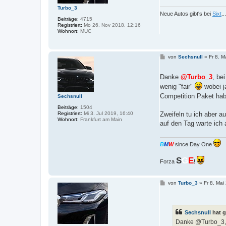
Turbo_3
Neue Autos gibt's bei
Sixt
.
Beiträge:
4715
Registriert:
Mo 26. Nov 2018, 12:16
Wohnort:
MUC
B
von
Sechsnull
»
Fr 8. M
e
i
t
Danke
@Turbo_3
, be
r
wenig "fair"
wobei j
a
g
Competition Paket ha
Sechsnull
Beiträge:
1504
Registriert:
Mi 3. Jul 2019, 16:40
Zweifeln tu ich aber a
Wohnort:
Frankfurt am Main
auf den Tag warte ich
B
M
W
since Day One
S
G
E
Forza
!
B
von
Turbo_3
»
Fr 8. Mai
e
i
t
r
Sechsnull
hat g
a
g
Danke @Turbo_3, b