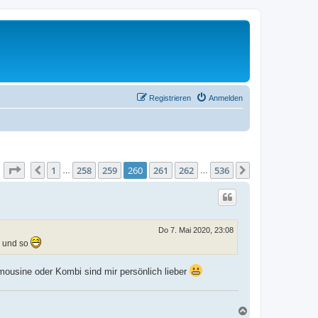
Registrieren
Anmelden
Seite
260
von
536
1
258
259
260
261
262
536
Vorherige
Nächste
…
…
Do 7. Mai 2020, 23:08
n und so
mousine oder Kombi sind mir persönlich lieber
N