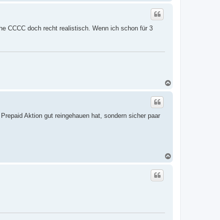
a
c
h
o
che CCCC doch recht realistisch. Wenn ich schon für 3
b
e
n
N
a
c
h
o
Prepaid Aktion gut reingehauen hat, sondern sicher paar
b
e
n
N
a
c
h
o
b
e
n