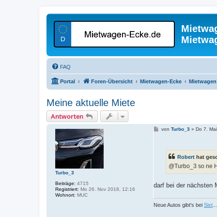
Mietwa
Mietwa
FAQ
Portal
Foren-Übersicht
Mietwagen-Ecke
Mietwagen 
Meine aktuelle Miete
Antworten
B
von
Turbo_3
»
Do 7. Ma
e
i
t
r
Robert
hat ges
a
g
@Turbo_3 so ne 
Turbo_3
Beiträge:
4715
darf bei der nächsten 
Registriert:
Mo 26. Nov 2018, 12:16
Wohnort:
MUC
Neue Autos gibt's bei
Sixt
.