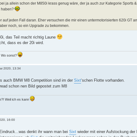
ei ja allein schon der M850i krass genug wäre, der ja auch zur Kategorie Sports 
t haben?
er auf jeden Fall daran. Eher versuchen die mir einen untermotorisierten 620i GT an
 aber noch, so ein Upgrade zu bekommen.
i, das Teil macht richtig Laune
ht, dass es der 20i wird.
.. Wo sonst?
Mai 2020, 13:34
s auch BMW M8 Competition sind im der
Sixt
‘schen Flotte vorhanden.
hread schon nen Bild gepostet zum M8
?! Weil ich es kann
2020, 16:00
r Eindruck...was denkt ihr wann man bei
Sixt
wieder mit einer Aufstockung der 