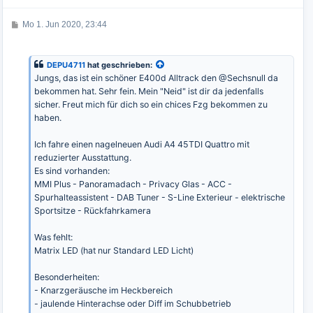
b
e
B
Mo 1. Jun 2020, 23:44
n
e
i
t
r
DEPU4711
hat geschrieben:
a
Jungs, das ist ein schöner E400d Alltrack den @Sechsnull da
g
bekommen hat. Sehr fein. Mein "Neid" ist dir da jedenfalls
sicher. Freut mich für dich so ein chices Fzg bekommen zu
haben.
Ich fahre einen nagelneuen Audi A4 45TDI Quattro mit
reduzierter Ausstattung.
Es sind vorhanden:
MMI Plus - Panoramadach - Privacy Glas - ACC -
Spurhalteassistent - DAB Tuner - S-Line Exterieur - elektrische
Sportsitze - Rückfahrkamera
Was fehlt:
Matrix LED (hat nur Standard LED Licht)
Besonderheiten:
- Knarzgeräusche im Heckbereich
- jaulende Hinterachse oder Diff im Schubbetrieb