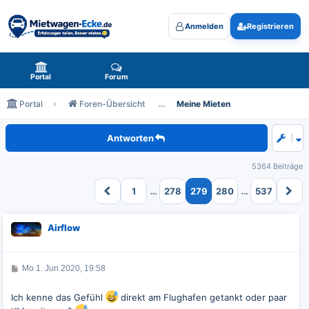
Anmelden
Registrieren
Mietwagen-Ecke.de - das Forum rund um Mietwagen
Portal
Forum
Portal
Foren-Übersicht
Meine Mieten
Meine aktuelle Miete
Antworten
5364 Beiträge
…
…
1
278
279
280
537
Airflow
B
Mo 1. Jun 2020, 19:58
e
i
t
Ich kenne das Gefühl
direkt am Flughafen getankt oder paar
r