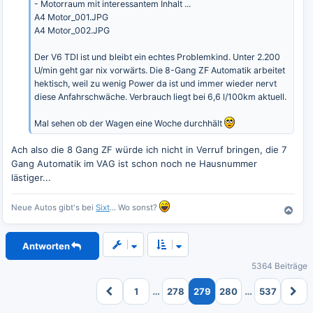
- Motorraum mit interessantem Inhalt ...
A4 Motor_001.JPG
A4 Motor_002.JPG
Der V6 TDI ist und bleibt ein echtes Problemkind. Unter 2.200
U/min geht gar nix vorwärts. Die 8-Gang ZF Automatik arbeitet
hektisch, weil zu wenig Power da ist und immer wieder nervt
diese Anfahrschwäche. Verbrauch liegt bei 6,6 l/100km aktuell.
Mal sehen ob der Wagen eine Woche durchhält
Ach also die 8 Gang ZF würde ich nicht in Verruf bringen, die 7
Gang Automatik im VAG ist schon noch ne Hausnummer
lästiger...
Neue Autos gibt's bei
Sixt
... Wo sonst?
N
a
c
Antworten
h
o
5364 Beiträge
b
e
…
…
1
278
279
280
537
n