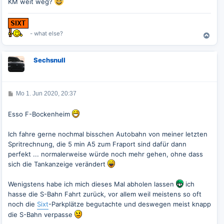
KM weit weg?
a
g
- what else?
N
a
c
Sechsnull
h
o
b
e
B
Mo 1. Jun 2020, 20:37
n
e
i
t
Esso F-Bockenheim
r
a
g
Ich fahre gerne nochmal bisschen Autobahn von meiner letzten
Spritrechnung, die 5 min A5 zum Fraport sind dafür dann
perfekt ... normalerweise würde noch mehr gehen, ohne dass
sich die Tankanzeige verändert
Wenigstens habe ich mich dieses Mal abholen lassen
ich
hasse die S-Bahn Fahrt zurück, vor allem weil meistens so oft
noch die
Sixt
-Parkplätze begutachte und deswegen meist knapp
die S-Bahn verpasse