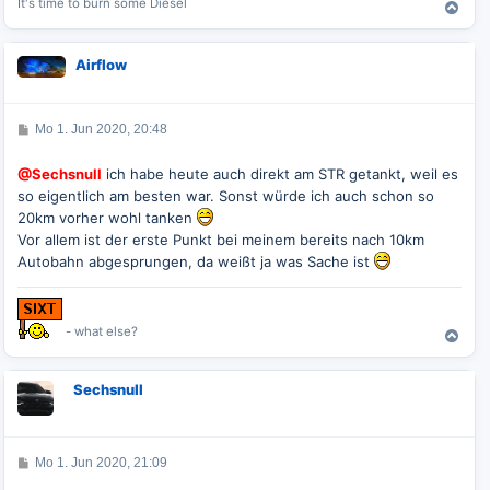
It's time to burn some Diesel
N
a
c
Airflow
h
o
b
e
B
Mo 1. Jun 2020, 20:48
e
n
i
t
@Sechsnull
ich habe heute auch direkt am STR getankt, weil es
r
so eigentlich am besten war. Sonst würde ich auch schon so
a
g
20km vorher wohl tanken
Vor allem ist der erste Punkt bei meinem bereits nach 10km
Autobahn abgesprungen, da weißt ja was Sache ist
- what else?
N
a
c
Sechsnull
h
o
b
e
B
Mo 1. Jun 2020, 21:09
n
e