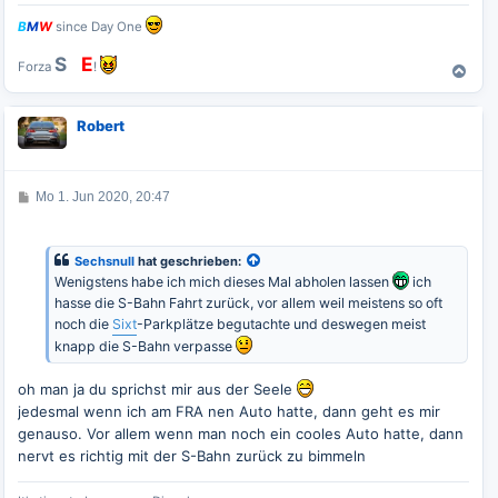
B
M
W
since Day One
S
G
E
Forza
!
N
a
c
Robert
h
o
b
e
B
Mo 1. Jun 2020, 20:47
n
e
i
t
r
Sechsnull
hat geschrieben:
a
Wenigstens habe ich mich dieses Mal abholen lassen
ich
g
hasse die S-Bahn Fahrt zurück, vor allem weil meistens so oft
noch die
Sixt
-Parkplätze begutachte und deswegen meist
knapp die S-Bahn verpasse
oh man ja du sprichst mir aus der Seele
jedesmal wenn ich am FRA nen Auto hatte, dann geht es mir
genauso. Vor allem wenn man noch ein cooles Auto hatte, dann
nervt es richtig mit der S-Bahn zurück zu bimmeln