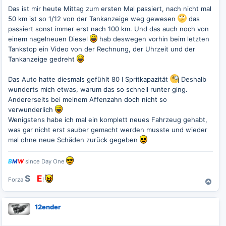
i
t
Das ist mir heute Mittag zum ersten Mal passiert, nach nicht mal
r
50 km ist so 1/12 von der Tankanzeige weg gewesen
das
a
g
passiert sonst immer erst nach 100 km. Und das auch noch von
einem nagelneuen Diesel
hab deswegen vorhin beim letzten
Tankstop ein Video von der Rechnung, der Uhrzeit und der
Tankanzeige gedreht
Das Auto hatte diesmals gefühlt 80 l Spritkapazität
Deshalb
wunderts mich etwas, warum das so schnell runter ging.
Andererseits bei meinem Affenzahn doch nicht so
verwunderlich
Wenigstens habe ich mal ein komplett neues Fahrzeug gehabt,
was gar nicht erst sauber gemacht werden musste und wieder
mal ohne neue Schäden zurück gegeben
B
M
W
since Day One
S
G
E
Forza
!
N
a
c
12ender
h
o