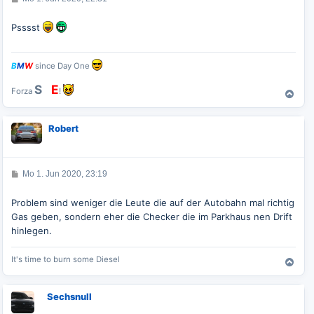
n
e
i
t
Psssst
r
a
g
B
M
W
since Day One
S
G
E
Forza
!
N
a
c
Robert
h
o
b
e
B
Mo 1. Jun 2020, 23:19
n
e
i
t
Problem sind weniger die Leute die auf der Autobahn mal richtig
r
Gas geben, sondern eher die Checker die im Parkhaus nen Drift
a
g
hinlegen.
It's time to burn some Diesel
N
a
c
Sechsnull
h