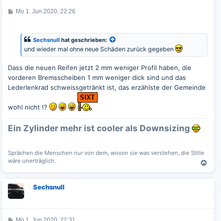
b
e
B
Mo 1. Jun 2020, 22:26
e
n
i
t
r
Sechsnull
hat geschrieben:
a
und wieder mal ohne neue Schäden zurück gegeben
g
Dass die neuen Reifen jetzt 2 mm weniger Profil haben, die
vorderen Bremsscheiben 1 mm weniger dick sind und das
Lederlenkrad schweissgetränkt ist, das erzählste der Gemeinde
wohl nicht !?
Ein Zylinder mehr ist cooler als Downsizing
Sprächen die Menschen nur von dem, wovon sie was verstehen, die Stille
wäre unerträglich.
N
a
c
Sechsnull
h
o
b
e
B
Mo 1. Jun 2020, 22:31