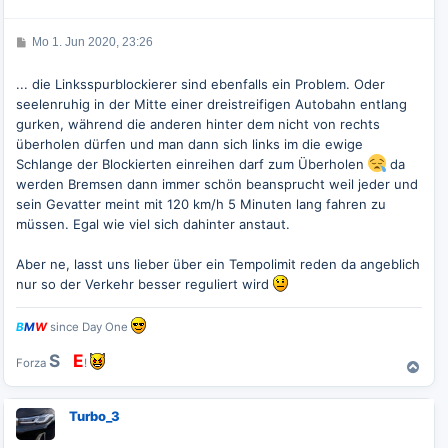
o
b
e
B
Mo 1. Jun 2020, 23:26
n
e
i
t
... die Linksspurblockierer sind ebenfalls ein Problem. Oder
r
seelenruhig in der Mitte einer dreistreifigen Autobahn entlang
a
g
gurken, während die anderen hinter dem nicht von rechts
überholen dürfen und man dann sich links im die ewige
Schlange der Blockierten einreihen darf zum Überholen
da
werden Bremsen dann immer schön beansprucht weil jeder und
sein Gevatter meint mit 120 km/h 5 Minuten lang fahren zu
müssen. Egal wie viel sich dahinter anstaut.
Aber ne, lasst uns lieber über ein Tempolimit reden da angeblich
nur so der Verkehr besser reguliert wird
B
M
W
since Day One
S
G
E
Forza
!
N
a
c
Turbo_3
h
o