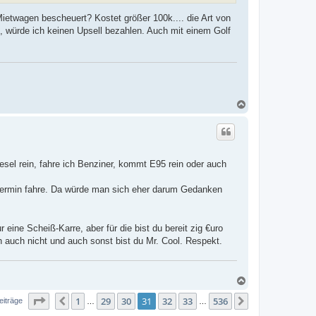
Mietwagen bescheuert? Kostet größer 100k.... die Art von
t, würde ich keinen Upsell bezahlen. Auch mit einem Golf
N
a
c
h
o
b
e
esel rein, fahre ich Benziner, kommt E95 rein oder auch
n
ntermin fahre. Da würde man sich eher darum Gedanken
eine Scheiß-Karre, aber für die bist du bereit zig €uro
h auch nicht und auch sonst bist du Mr. Cool. Respekt.
N
a
Seite
31
von
536
1
29
30
31
32
33
536
c
Vorherige
Nächste
eiträge
…
…
h