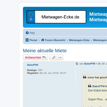
Mietwa
Mietwa
FAQ
Portal
Foren-Übersicht
Mietwagen-Ecke
Mietwagen 
Meine aktuelle Miete
Antworten
B
von
BaboFFM
»
Do 19. 
BaboFFM
e
i
Beiträge:
289
t
Registriert:
Mo 29. Jan 2018, 09:57
r
sixter
hat gesc
a
g
BaboFFM
h
Der Kübel krie
Super Plus...