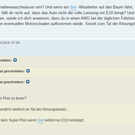
Scheibenwaschwasser rein? Und wenn ein
Sixt
-Mitarbeiter auf den Baum fährt
 fällt dir nicht auf, dass das Auto nicht die volle Leistung mit E10 bringt? U
e, würde ich dich anweisen, dass du in einen AMG bei der täglichen Fahrleist
inen eventuellen Motorschaden aufkommen würde. Soviel zum Tal der Ahnungs
ul 2018, 07:29
hrieben:
at geschrieben:
at geschrieben:
er Plus zu teuer?
gentlich wirklich im Tal der Ahnungslosen...
h kein Super Plus wenn
Sixt
selbst nur E10 reinkippt...