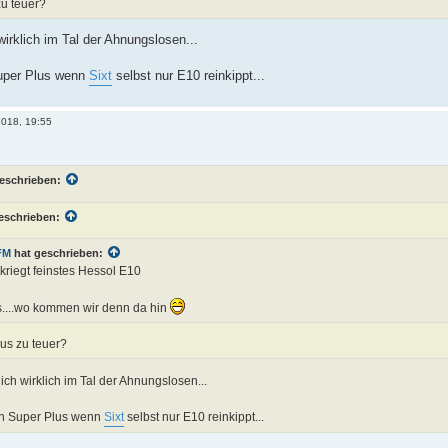
zu teuer?
 wirklich im Tal der Ahnungslosen...
Super Plus wenn
Sixt
selbst nur E10 reinkippt...
2018, 19:55
eschrieben:
eschrieben:
FM
hat geschrieben:
kriegt feinstes Hessol E10
s....wo kommen wir denn da hin
lus zu teuer?
lich wirklich im Tal der Ahnungslosen...
in Super Plus wenn
Sixt
selbst nur E10 reinkippt...