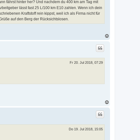
dann fährst hinter her? Und nachdem du 400 km am Tag mit
n Arbeitgeber lässt fast 25 L/100 km E10 zahlen. Wenn ich dein
iebenen Kraftstoff rein kippst, weil ich als Firma nicht für
rüße auf den Berg der Rücksichtslosen.
N
a
c
h
o
b
e
Fr 20. Jul 2018, 07:29
n
N
a
c
h
o
b
e
Do 19. Jul 2018, 15:05
n