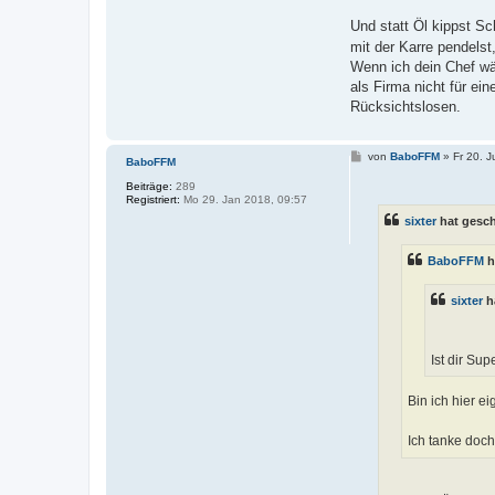
Und statt Öl kippst 
mit der Karre pendelst,
Wenn ich dein Chef wär
als Firma nicht für e
Rücksichtslosen.
B
von
BaboFFM
»
Fr 20. J
BaboFFM
e
i
Beiträge:
289
t
Registriert:
Mo 29. Jan 2018, 09:57
r
sixter
hat gesc
a
g
BaboFFM
h
sixter
h
Ist dir Sup
Bin ich hier ei
Ich tanke doc