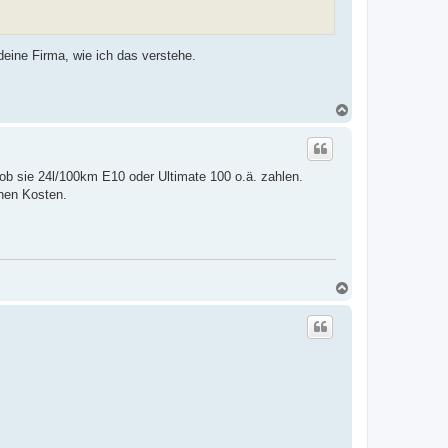
deine Firma, wie ich das verstehe.
N
a
c
h
o
 ob sie 24l/100km E10 oder Ultimate 100 o.ä. zahlen.
b
e
chen Kosten.
n
N
a
c
h
o
b
e
n