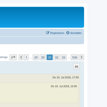
Registrieren
Anmelden
Seite
31
von
536
1
29
30
31
32
33
536
Vorherige
Nächste
eiträge
…
…
Do 19. Jul 2018, 17:59
Do 19. Jul 2018, 15:05