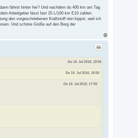
, dann fährst hinter her? Und nachdem du 400 km am Tag
nd dein Arbeitgeber lässt fast 25 L/100 km E10 zahlen.
ung den vorgeschriebenen Kraftstoff rein kippst, weil ich
losen. Und schöne Grüße auf den Berg der
N
a
c
h
o
b
e
Do 19. Jul 2018, 19:55
n
Do 19. Jul 2018, 18:50
Do 19. Jul 2018, 17:59