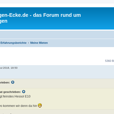
gen-Ecke.de - das Forum rund um
gen
Erfahrungsberichte
Meine Mieten
5360 B
Jul 2018, 18:50
hrieben:
at geschrieben:
gt feinstes Hessol E10
.wo kommen wir denn da hin