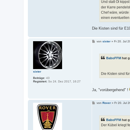
Und statt Öl kipp
der Karre pendelst
Chef wäre, würde i
einen eventuellen
Die Kisten sind für E1
B
von
sixter
»
Fr 20. Jul 
e
i
t
r
BaboFFM
hat g
a
g
sixter
Die Kisten sind fü
Beiträge:
43
Registriert:
So 24. Dez 2017, 16:27
Ja, "vorübergehend" !
B
von
Rover
»
Fr 20. Jul 
e
i
t
r
BaboFFM
hat g
a
g
Der Kübel kriegt f