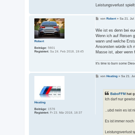
Leistungsverlust spiel
B
von
Robert
»
Sa 21. Jul
e
i
t
Wie ist es denn bei e
r
Wenn ich auf Reisen g
a
g
wann und welche Ersta
Robert
Ansonsten würde ich n
Beiträge:
5601
Registriert:
Sa 24. Feb 2018, 19:45
Masse ist, aber wenn f
It's time to burn some Dies
B
von
Heating
»
Sa 21. Ju
e
i
t
r
BaboFFM
hat g
a
g
Ich darf nur gewis
Heating
Beiträge:
1576
...ubd nein es ist 
Registriert:
Fr 23. Mär 2018, 16:37
Es ist immer noch 
Leistungsverlust s