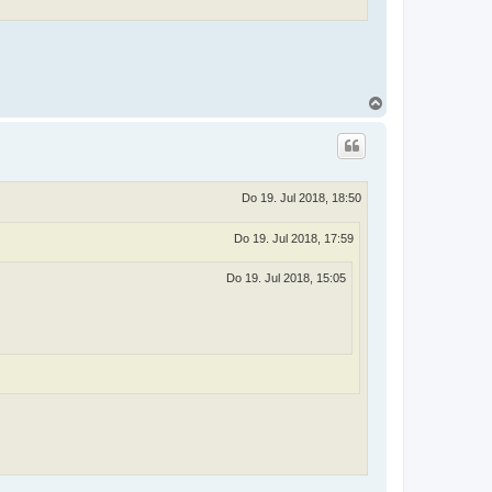
N
a
c
h
o
b
e
Do 19. Jul 2018, 18:50
n
Do 19. Jul 2018, 17:59
Do 19. Jul 2018, 15:05