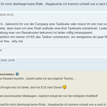
t für mich überhaupt keine Rolle...Hauptsache ich komme schnell von a nach b
 2018, 00:18
uch...bekommt ihr von der Company eine Tankkarte oder müsst ihr erst mal vo
ehe, dann kann ich eine Shell und/oder eine Aral Tankkarte mitnehmen. Leid
ttung man von Reisekosten bekommt ist leider völlig intransparent.
ämlich mit meiner LH KK das Tanken vorstrecken, um wenigstens ein paar M
or free...why not
el
l 2018, 13:06
eschrieben:
se Klassen buchen...Upsell zahle ich aus eigener Tasche....
nicht egal was ich tanke, darf nur E10 oder Diesel
ein bescheuerter Mietwagen, natürlich kriegt der nur den billigsten Kraftstoff
pielt für mich überhaupt keine Rolle...Hauptsache ich komme schnell von a nach b..