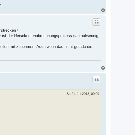
...
N
a
c
h
o
rstrecken?
b
e
er ist der Reisekostenabrechnungsprozess sau aufwendig,
n
eilen mit zunehmen. Auch wenn das nicht gerade die
N
a
c
h
o
b
e
Sa 21. Jul 2018, 00:09
n
.