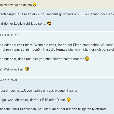
kommen wir denn da hin
fach Super Plus in so ein Auto, sondern grundsätzlich E10? Bezahlt doch eh 
 deiner Logik nicht klar, sorry.
 Jul 2018, 23:12
lt oder sie zahlt nicht. Wenn sie zahlt, ist es der Firma auch schon Wurscht
fahren kann, sei ihm gegönnt, ist die Firma sicherlich nicht kleinlich bei sol
uch nur sein, dass uns hier jmd zum Narren halten möchte
?! Weil ich es kann
Jul 2018, 00:09
lassen buchen...Upsell zahle ich aus eigener Tasche....
t egal was ich tanke, darf nur E10 oder Diesel
bescheuerter Mietwagen, natürlich kriegt der nur den billigsten Kraftstoff