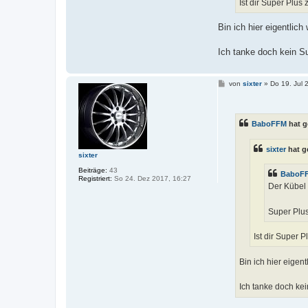
Ist dir Super Plus 
Bin ich hier eigentlich
Ich tanke doch kein 
B
von
sixter
»
Do 19. Jul 
e
i
t
r
BaboFFM
hat g
a
g
sixter
hat g
sixter
Beiträge:
43
BaboF
Registriert:
So 24. Dez 2017, 16:27
Der Kübel 
Super Plu
Ist dir Super P
Bin ich hier eigent
Ich tanke doch ke