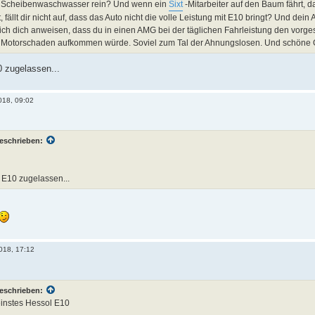
st Scheibenwaschwasser rein? Und wenn ein
Sixt
-Mitarbeiter auf den Baum fährt, 
, fällt dir nicht auf, dass das Auto nicht die volle Leistung mit E10 bringt? Und dei
ch dich anweisen, dass du in einen AMG bei der täglichen Fahrleistung den vorgeschr
 Motorschaden aufkommen würde. Soviel zum Tal der Ahnungslosen. Und schöne G
0 zugelassen...
2018, 09:02
eschrieben:
r E10 zugelassen...
2018, 17:12
eschrieben:
einstes Hessol E10