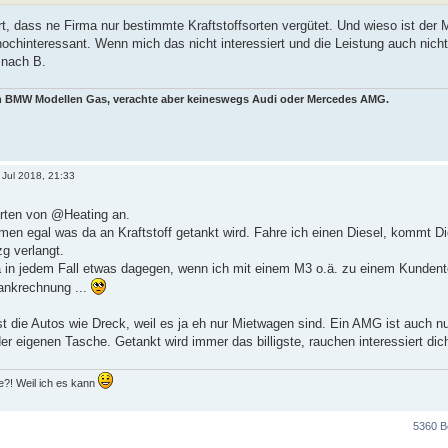
t, dass ne Firma nur bestimmte Kraftstoffsorten vergütet. Und wieso ist der 
ochinteressant. Wenn mich das nicht interessiert und die Leistung auch nich
 nach B.
en BMW Modellen Gas, verachte aber keineswegs Audi oder Mercedes AMG.
 Jul 2018, 21:33
rten von @Heating an.
men egal was da an Kraftstoff getankt wird. Fahre ich einen Diesel, kommt Di
g verlangt.
ma in jedem Fall etwas dagegen, wenn ich mit einem M3 o.ä. zu einem Kunde
ankrechnung ...
t die Autos wie Dreck, weil es ja eh nur Mietwagen sind. Ein AMG ist auch nur 
er eigenen Tasche. Getankt wird immer das billigste, rauchen interessiert dic
?! Weil ich es kann
5360 B