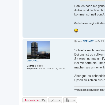
Hab ich noch nie gehör
Autos sind technisch h
kommst schnell von A
Gebe bevorzugt mit all
B
von
DEPU4711
»
Sa 21.
e
i
t
Schließe mich den Wo
r
Bei uns ist es vollkom
a
g
S+ wenn es mal ein Fz
DEPU4711
Bei mir hätte die Fir
Beiträge:
5565
machen als um eine T
Registriert:
So 14. Jan 2018, 11:06
Aber gut, du behandels
Upsell zu zahlen aus d
Warum ich Mietwagen fahre
Antworten