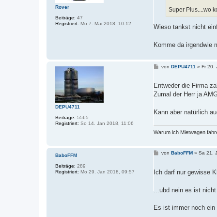
Rover
Super Plus....wo 
Beiträge:
47
Registriert:
Mo 7. Mai 2018, 10:12
Wieso tankst nicht ein
Komme da irgendwie mit
B
von
DEPU4711
»
Fr 20.
e
i
t
Entweder die Firma zah
r
Zumal der Herr ja AMG 
a
g
DEPU4711
Kann aber natürlich a
Beiträge:
5565
Registriert:
So 14. Jan 2018, 11:06
Warum ich Mietwagen fahre
B
von
BaboFFM
»
Sa 21. 
BaboFFM
e
i
Beiträge:
289
t
Ich darf nur gewisse K
Registriert:
Mo 29. Jan 2018, 09:57
r
a
g
...ubd nein es ist nich
Es ist immer noch ein 