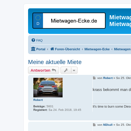
Mietwa
Mietwa
FAQ
Portal
Foren-Übersicht
Mietwagen-Ecke
Mietwagen 
Meine aktuelle Miete
Antworten
B
von
Robert
»
So 25. Okt
e
i
t
krass bekommt man d
r
a
g
Robert
Beiträge:
5601
It's time to burn some Dies
Registriert:
Sa 24. Feb 2018, 19:45
B
von
M2kull
»
So 25. Okt
e