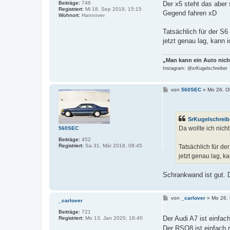
Beiträge:
746
Der x5 steht das aber
Registriert:
Mi 18. Sep 2019, 15:15
Gegend fahren xD
Wohnort:
Hannover
Tatsächlich für der S
jetzt genau lag, kann 
„Man kann ein Auto nich
Instagram: @srKugelschreiber
B
von
560SEC
»
Mo 26. O
e
i
t
r
SrKugelschreib
a
g
Da wollte ich nic
560SEC
Beiträge:
452
Registriert:
Sa 31. Mär 2018, 08:45
Tatsächlich für d
jetzt genau lag, k
Schrankwand ist gut. D
B
von
_carlover
»
Mo 26. 
_carlover
e
i
Beiträge:
721
t
Der Audi A7 ist einfac
Registriert:
Mo 13. Jan 2020, 18:40
r
Der RSQ8 ist einfach n
a