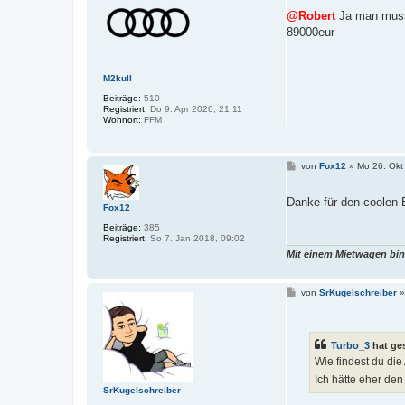
i
t
@Robert
Ja man muss 
r
89000eur
a
g
M2kull
Beiträge:
510
Registriert:
Do 9. Apr 2020, 21:11
Wohnort:
FFM
B
von
Fox12
»
Mo 26. Okt
e
i
t
Danke für den coolen 
Fox12
r
a
Beiträge:
385
g
Registriert:
So 7. Jan 2018, 09:02
Mit einem Mietwagen bin
B
von
SrKugelschreiber
e
i
t
r
Turbo_3
hat ge
a
g
Wie findest du di
Ich hätte eher de
SrKugelschreiber