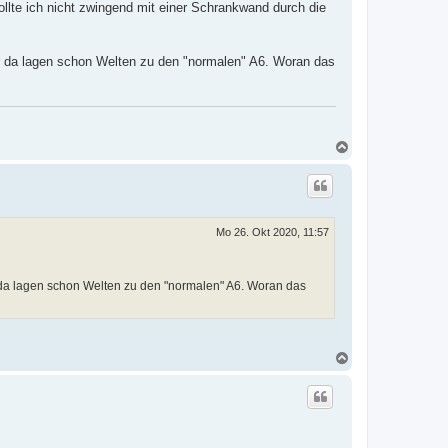
llte ich nicht zwingend mit einer Schrankwand durch die
er da lagen schon Welten zu den "normalen" A6. Woran das
N
a
c
h
o
b
e
Mo 26. Okt 2020, 11:57
n
r da lagen schon Welten zu den "normalen" A6. Woran das
N
a
c
h
o
b
e