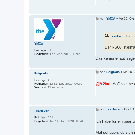
g
B
von
YMCA
»
Mo 26. Okt
e
i
t
r
_carlover
hat g
a
g
YMCA
Der RSQ8 ist einfa
Beiträge:
71
Registriert:
Fr 5. Jan 2018, 17:45
Das kannste laut sag
B
von
Belgrado
»
Mo 26. 
Belgrado
e
i
Beiträge:
268
t
@M2kull
AoD viel be
Registriert:
Di 31. Dez 2019, 00:06
r
Wohnort:
Oberhausen
a
g
B
von
_carlover
»
Di 27. 
_carlover
e
i
Beiträge:
721
t
Ich habe für ein paa
Registriert:
Mo 13. Jan 2020, 18:40
r
a
g
Mal schauen, ob sich n