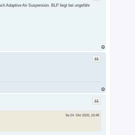
o
h Adaptive Air Suspension. BLP liegt bei ungefähr
b
e
n
N
a
c
h
o
b
e
n
N
a
c
h
o
b
e
Sa 24. Okt 2020, 10:48
n