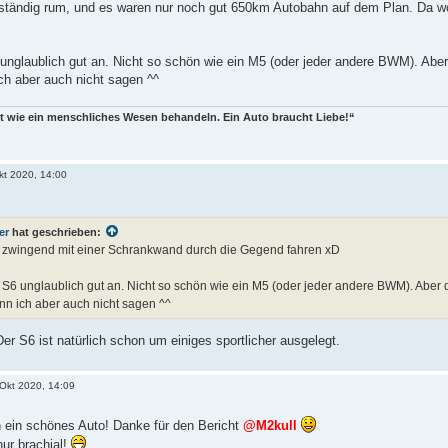
 ständig rum, und es waren nur noch gut 650km Autobahn auf dem Plan. Da wo
6 unglaublich gut an. Nicht so schön wie ein M5 (oder jeder andere BWM). Ab
ich aber auch nicht sagen ^^
t wie ein menschliches Wesen behandeln. Ein Auto braucht Liebe!“
kt 2020, 14:00
er
hat geschrieben:
ht zwingend mit einer Schrankwand durch die Gegend fahren xD
er S6 unglaublich gut an. Nicht so schön wie ein M5 (oder jeder andere BWM). Abe
ann ich aber auch nicht sagen ^^
er S6 ist natürlich schon um einiges sportlicher ausgelegt.
Okt 2020, 14:09
h ein schönes Auto! Danke für den Bericht
@M2kull
ur brachial!