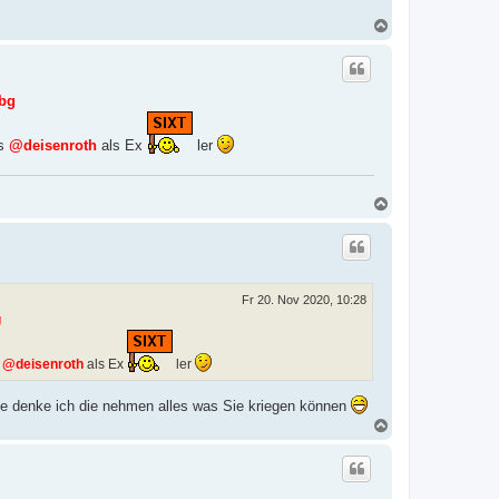
N
a
c
h
o
bg
b
e
n
as
@deisenroth
als Ex
ler
N
a
c
h
o
b
e
Fr 20. Nov 2020, 10:28
n
g
s
@deisenroth
als Ex
ler
tte denke ich die nehmen alles was Sie kriegen können
N
a
c
h
o