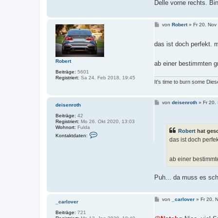
Delle vorne rechts. B
B
von
Robert
»
Fr 20. Nov
e
i
t
das ist doch perfekt. m
r
a
g
Robert
ab einer bestimmten g
Beiträge:
5601
Registriert:
Sa 24. Feb 2018, 19:45
It's time to burn some Dies
B
von
deisenroth
»
Fr 20.
deisenroth
e
i
Beiträge:
42
t
Registriert:
Mo 26. Okt 2020, 13:03
r
Wohnort:
Fulda
Robert
hat ges
a
K
Kontaktdaten:
g
o
das ist doch perfe
n
t
a
ab einer bestimmt
k
t
d
Puh... da muss es sch
a
t
e
n
B
von
_carlover
»
Fr 20. 
_carlover
v
e
o
i
Beiträge:
721
n
t