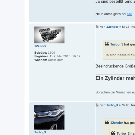
Ja sind bestellt! Sind
Neue Autos gibt's bei
Sixt
.
B
von
12ender
»
Mi 18. N
e
i
t
r
Turbo_3
hat ge
a
12ender
g
Beiträge:
1809
Ja sind bestellt! 
Registriert:
Fr 9. Mär 2018, 16:52
Wohnort:
Düsseldorf
Beeindruckende Größe,
Ein Zylinder me
Sprächen die Menschen nur 
B
von
Turbo_3
»
Mi 18. N
e
i
t
r
12ender
hat ge
a
g
Turbo_3
Turbo_3
hat