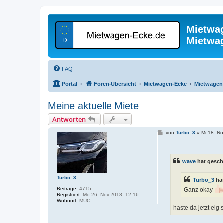
Mietwa
Mietwa
FAQ
Portal
Foren-Übersicht
Mietwagen-Ecke
Mietwagen 
Meine aktuelle Miete
Antworten
B
von
Turbo_3
»
Mi 18. N
e
i
t
r
wave
hat gesch
a
g
Turbo_3
Turbo_3
hat
Beiträge:
4715
Ganz okay
Registriert:
Mo 26. Nov 2018, 12:16
Wohnort:
MUC
haste da jetzt eig