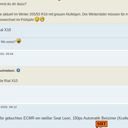
nst du dir dazu?
re aktuell im Winter 205/55 R16 mit grauen Alufelgen. Die Winterräder müssen für
erwechsel im Frühjahr
ial X10
.. Wo sonst?
020, 09:04
schrieben:
de Rial X10
 2020, 09:12
t für gebuchtes ECMR ein weißer Seat Leon, 150ps Automatik Benziner (Xcell