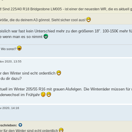
lt! Sind 225/40 R18 Bridgestone LM005 - ist einer der neuesten WR, die es aktuell g
öße, die du deinem A3 gönnst. Sieht sicher cool aus!
reislich war fast kein Unterschied mehr zu den größeren 18". 100-150€ mehr f
te wenn man es so nimmt
.. Wo sonst?
Nov 2020, 13:55
ür den Winter sind echt ordentlich
du dir dazu?
ktuell im Winter 205/55 R16 mit grauen Alufelgen. Die Winterräder müssen fü
derwechsel im Frühjahr
ov 2020, 14:16
eschrieben:
er für den Winter sind echt ordentlich