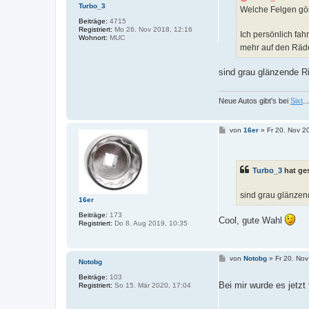
Turbo_3
Welche Felgen gön
Beiträge:
4715
Registriert:
Mo 26. Nov 2018, 12:16
Ich persönlich fah
Wohnort:
MUC
mehr auf den Räd
sind grau glänzende R
Neue Autos gibt's bei
Sixt
.
B
von
16er
»
Fr 20. Nov 2
e
i
t
r
Turbo_3
hat ge
a
g
sind grau glänzen
16er
Beiträge:
173
Cool, gute Wahl
Registriert:
Do 8. Aug 2019, 10:35
B
von
Notobg
»
Fr 20. Nov
Notobg
e
i
Beiträge:
103
t
Bei mir wurde es jetz
Registriert:
So 15. Mär 2020, 17:04
r
a
g