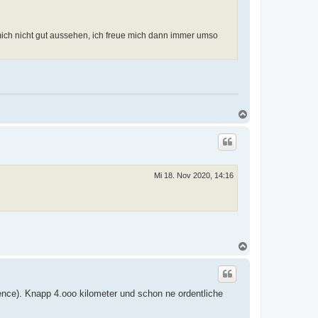
 mich nicht gut aussehen, ich freue mich dann immer umso
N
a
c
h
o
b
e
Mi 18. Nov 2020, 14:16
n
N
a
c
h
o
ence). Knapp 4.ooo kilometer und schon ne ordentliche
b
e
n