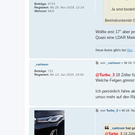
Beiträge:
4715
Registriert:
Mo 26. Nov 2018, 12:16
Ja sind bestel
Wohnort:
MUC
Beeindruckende Gr
Wollte erst 17" aber p
Quasi eine LDAR Mie
Neue Autos gibt's bei
Sixt
.
B
von
_carlover
»
Mi 18. 
_carlover
e
i
Beiträge:
721
t
@Turbo_3
18 Zöller f
Registriert:
Mo 13. Jan 2020, 18:40
r
Welche Felgen gönnst 
a
g
Ich persönlich fahre a
umso mehr auf den Rä
B
von
Turbo_3
»
Mi 18. N
e
i
t
r
_carlover
hat g
a
g
@Turbo_3
18 Zöll