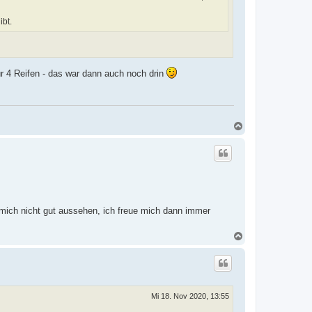
ibt.
ür 4 Reifen - das war dann auch noch drin
N
a
c
h
o
b
e
n
r mich nicht gut aussehen, ich freue mich dann immer
N
a
c
h
o
b
e
Mi 18. Nov 2020, 13:55
n