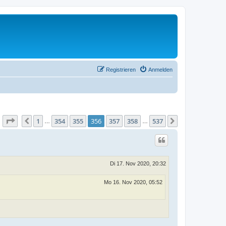
Registrieren
Anmelden
Seite
356
von
537
1
354
355
356
357
358
537
Vorherige
Nächste
…
…
Di 17. Nov 2020, 20:32
Mo 16. Nov 2020, 05:52