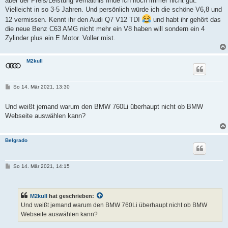
aber der Preis/Leistung verhältnis finde ich noch immer nicht gut.
Vielleicht in so 3-5 Jahren. Und persönlich würde ich die schöne V6,8 und
12 vermissen. Kennt ihr den Audi Q7 V12 TDI
und habt ihr gehört das
die neue Benz C63 AMG nicht mehr ein V8 haben will sondern ein 4
Zylinder plus ein E Motor. Voller mist.
M2kull
B
So 14. Mär 2021, 13:30
e
i
t
Und weißt jemand warum den BMW 760Li überhaupt nicht ob BMW
r
Webseite auswählen kann?
a
g
Belgrado
B
So 14. Mär 2021, 14:15
e
i
t
r
M2kull
hat geschrieben:
a
g
Und weißt jemand warum den BMW 760Li überhaupt nicht ob BMW
Webseite auswählen kann?