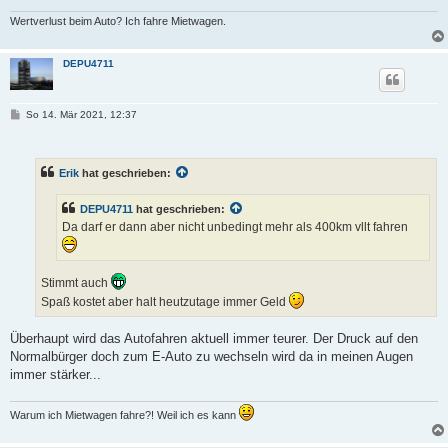
Wertverlust beim Auto? Ich fahre Mietwagen.
DEPU4711
B
So 14. Mär 2021, 12:37
e
i
t
r
Erik
hat geschrieben:
a
g
DEPU4711
hat geschrieben:
Da darf er dann aber nicht unbedingt mehr als 400km vllt fahren
Stimmt auch
Spaß kostet aber halt heutzutage immer Geld
Überhaupt wird das Autofahren aktuell immer teurer. Der Druck auf den
Normalbürger doch zum E-Auto zu wechseln wird da in meinen Augen
immer stärker...
Warum ich Mietwagen fahre?! Weil ich es kann