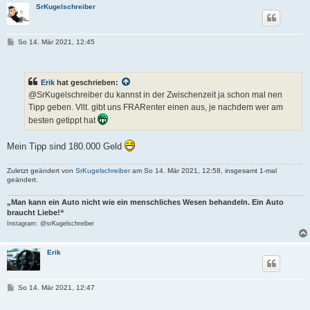
SrKugelschreiber
B
So 14. Mär 2021, 12:45
e
i
t
r
Erik
hat geschrieben:
a
g
@SrKugelschreiber du kannst in der Zwischenzeit ja schon mal nen
Tipp geben. Vllt. gibt uns FRARenter einen aus, je nachdem wer am
besten getippt hat
Mein Tipp sind 180.000 Geld
Zuletzt geändert von
SrKugelschreiber
am So 14. Mär 2021, 12:58, insgesamt 1-mal
geändert.
„Man kann ein Auto nicht wie ein menschliches Wesen behandeln. Ein Auto
braucht Liebe!“
Instagram: @srKugelschreiber
Erik
B
So 14. Mär 2021, 12:47
e
i