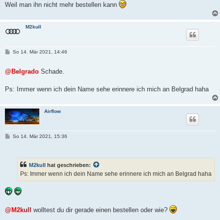
Weil man ihn nicht mehr bestellen kann
M2kull
B
So 14. Mär 2021, 14:46
e
i
t
@Belgrado
Schade.
r
a
g
Ps: Immer wenn ich dein Name sehe erinnere ich mich an Belgrad haha
Airflow
B
So 14. Mär 2021, 15:36
e
i
t
r
M2kull
hat geschrieben:
a
g
Ps: Immer wenn ich dein Name sehe erinnere ich mich an Belgrad haha
@M2kull
wolltest du dir gerade einen bestellen oder wie?