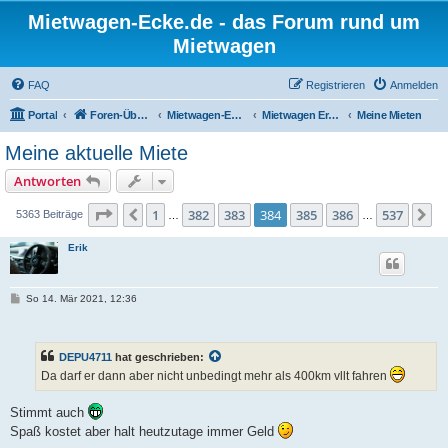
Mietwagen-Ecke.de - das Forum rund um
Mietwagen
FAQ
Registrieren
Anmelden
Portal
Foren-Übersicht
Mietwagen-Ecke
Mietwagen Erfahrungsberichte
Meine Mieten
Meine aktuelle Miete
Antworten
Seite
384
von
537
1
382
383
384
385
386
537
Vorherige
N
5363 Beiträge
…
…
Erik
B
So 14. Mär 2021, 12:36
e
i
t
r
DEPU4711
hat geschrieben:
a
g
Da darf er dann aber nicht unbedingt mehr als 400km vllt fahren
Stimmt auch
Spaß kostet aber halt heutzutage immer Geld