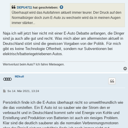
t
r
DEPU4711
hat geschrieben:
a
g
Überhaupt wird das Autofahren aktuell immer teurer. Der Druck auf den
Normalbürger doch zum E-Auto zu wechseln wird da in meinen Augen
immer stärker...
Naja ich will jetzt hier nicht mit einer E-Auto Debatte anfangen, die Dinger
sind ja auch alle gut und recht. Was mich aber am allermeisten aktuell in
Deutschland stört sind die gewissen Vorgaben von der Politik. Für mich
gibt es keine Technologie Offenheit, sondern nur Subventionen bei
elektrisch/batteriegetriebenen Autos.
Wertverlust beim Auto? Ich fahre Mietwagen.
M2kull
B
So 14. Mär 2021, 13:24
e
i
t
Persönlich finde ich die E-Autos überhaupt nicht so umweltfreundlich wie
r
die das vorstellen. Ein E Auto ist so sauber wie der Strom den er
a
g
verbraucht und in Deutschland kommt sehr viel Energie von Kohle und
Erstellung und Produktion von Batterien ist auch ein riesiges Problem.
Klar sind die deutlich sauberer als die normalen Verbrennungsmotoren