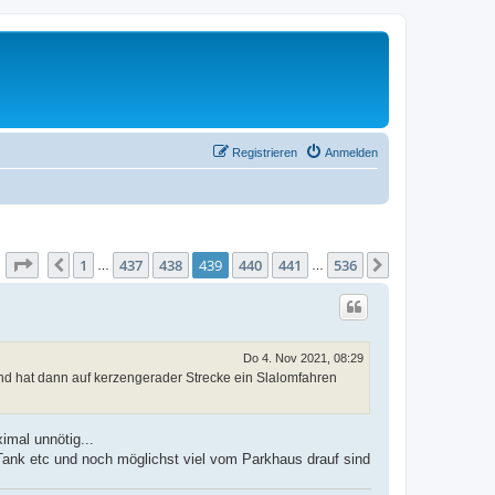
Registrieren
Anmelden
Seite
439
von
536
1
437
438
439
440
441
536
Vorherige
Nächste
…
…
Do 4. Nov 2021, 08:29
nd hat dann auf kerzengerader Strecke ein Slalomfahren
imal unnötig...
 Tank etc und noch möglichst viel vom Parkhaus drauf sind