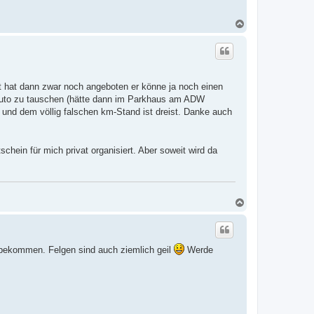
N
a
c
h
o
b
e
t hat dann zwar noch angeboten er könne ja noch einen
n
 Auto zu tauschen (hätte dann im Parkhaus am ADW
) und dem völlig falschen km-Stand ist dreist. Danke auch
chein für mich privat organisiert. Aber soweit wird da
N
a
c
h
o
bekommen. Felgen sind auch ziemlich geil
Werde
b
e
n