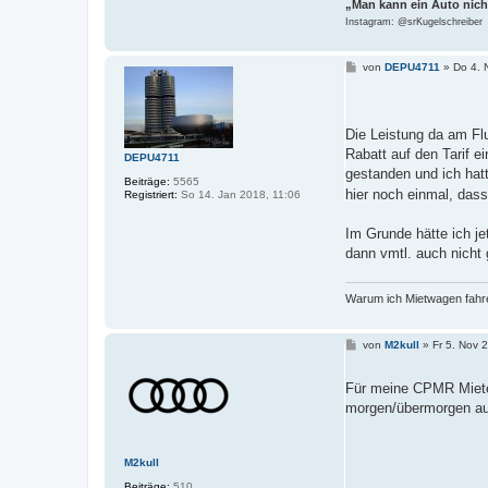
„Man kann ein Auto nich
Instagram: @srKugelschreiber
B
von
DEPU4711
»
Do 4. 
e
i
t
r
a
Die Leistung da am F
g
Rabatt auf den Tarif 
DEPU4711
gestanden und ich hatt
Beiträge:
5565
hier noch einmal, das
Registriert:
So 14. Jan 2018, 11:06
Im Grunde hätte ich je
dann vmtl. auch nicht 
Warum ich Mietwagen fahre
B
von
M2kull
»
Fr 5. Nov 
e
i
t
Für meine CPMR Miete 
r
morgen/übermorgen au
a
g
M2kull
Beiträge:
510