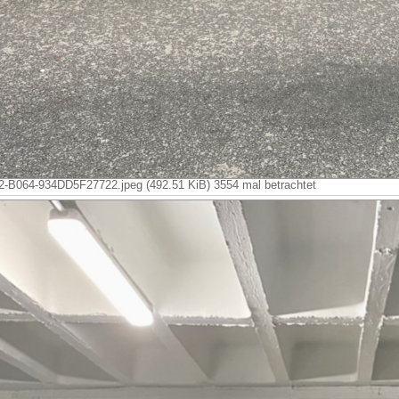
B064-934DD5F27722.jpeg (492.51 KiB) 3554 mal betrachtet