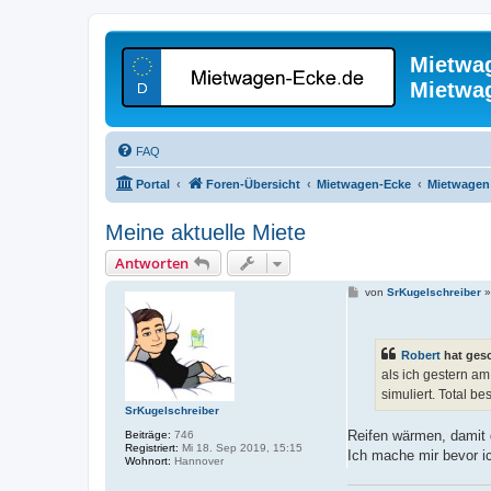
Mietwa
Mietwa
FAQ
Portal
Foren-Übersicht
Mietwagen-Ecke
Mietwagen 
Meine aktuelle Miete
Antworten
B
von
SrKugelschreiber
e
i
t
r
Robert
hat ges
a
g
als ich gestern a
simuliert. Total be
SrKugelschreiber
Reifen wärmen, damit 
Beiträge:
746
Registriert:
Mi 18. Sep 2019, 15:15
Ich mache mir bevor i
Wohnort:
Hannover