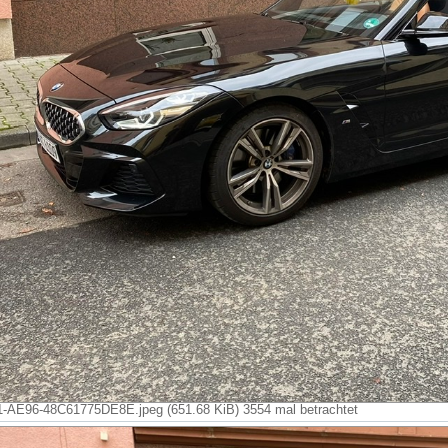
AE96-48C61775DE8E.jpeg (651.68 KiB) 3554 mal betrachtet