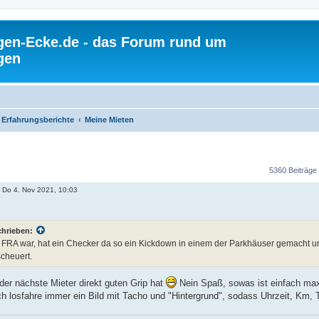
gen-Ecke.de - das Forum rund um
gen
Erfahrungsberichte
Meine Mieten
5360 Beiträge
»
Do 4. Nov 2021, 10:03
chrieben:
m FRA war, hat ein Checker da so ein Kickdown in einem der Parkhäuser gemacht u
scheuert.
der nächste Mieter direkt guten Grip hat
Nein Spaß, sowas ist einfach max
ch losfahre immer ein Bild mit Tacho und "Hintergrund", sodass Uhrzeit, Km,