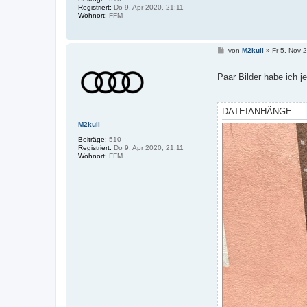
Registriert:
Do 9. Apr 2020, 21:11
Wohnort:
FFM
B
von
M2kull
»
Fr 5. Nov 
e
i
t
Paar Bilder habe ich j
r
a
g
DATEIANHÄNGE
M2kull
Beiträge:
510
Registriert:
Do 9. Apr 2020, 21:11
Wohnort:
FFM