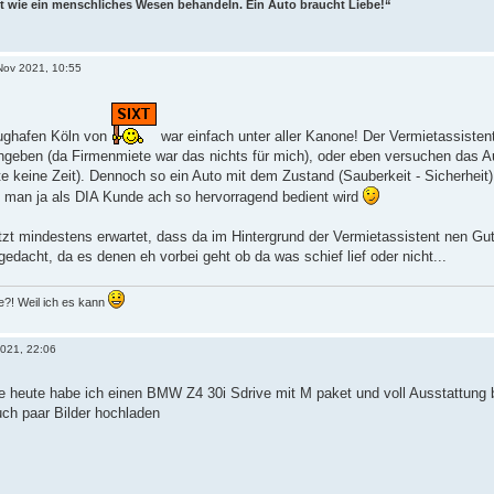
t wie ein menschliches Wesen behandeln. Ein Auto braucht Liebe!“
Nov 2021, 10:55
lughafen Köln von
war einfach unter aller Kanone! Der Vermietassisten
eingeben (da Firmenmiete war das nichts für mich), oder eben versuchen das
e keine Zeit). Dennoch so ein Auto mit dem Zustand (Sauberkeit - Sicherheit
s man ja als DIA Kunde ach so hervorragend bedient wird
tzt mindestens erwartet, dass da im Hintergrund der Vermietassistent nen Guts
gedacht, da es denen eh vorbei geht ob da was schief lief oder nicht...
?! Weil ich es kann
2021, 22:06
heute habe ich einen BMW Z4 30i Sdrive mit M paket und voll Ausstattung 
ch paar Bilder hochladen