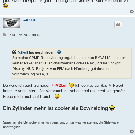
plus zwei mal Opel Insignia. Er hat genau 13684km. Kennzeichen M-VT
12ender
B
Fr 18. Feb 2022, 08:40
e
i
t
r
M2kull
hat geschrieben:
a
g
So meine CPMR Reservierung ergab heute einen BMW 118d. Leider
kein M Paket aber LED Scheinwerfer, Großes Navi, Virtual Cockpit
Display, HUD. Bin jetzt von FFM nach Nürnberg gefahren und
verbrauch lag bei 4,7l
Da wäre ich auch zufrieden
@M2kull
Ich denke, auf das M-Paket
kannste verzichten. Der Verbrauch ist schon cool und echt zeitgemäss.
Freue mich auch auf Bericht.
Ein Zylinder mehr ist cooler als Downsizing
Sprächen die Menschen nur von dem, wovon sie was verstehen, die Stille wäre
unerträglich.