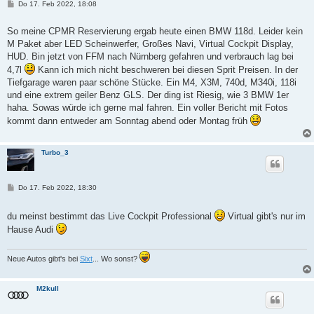
B
Do 17. Feb 2022, 18:08
e
i
t
So meine CPMR Reservierung ergab heute einen BMW 118d. Leider kein
r
M Paket aber LED Scheinwerfer, Großes Navi, Virtual Cockpit Display,
a
g
HUD. Bin jetzt von FFM nach Nürnberg gefahren und verbrauch lag bei
4,7l
Kann ich mich nicht beschweren bei diesen Sprit Preisen. In der
Tiefgarage waren paar schöne Stücke. Ein M4, X3M, 740d, M340i, 118i
und eine extrem geiler Benz GLS. Der ding ist Riesig, wie 3 BMW 1er
haha. Sowas würde ich gerne mal fahren. Ein voller Bericht mit Fotos
kommt dann entweder am Sonntag abend oder Montag früh
Turbo_3
B
Do 17. Feb 2022, 18:30
e
i
t
du meinst bestimmt das Live Cockpit Professional
Virtual gibt's nur im
r
Hause Audi
a
g
Neue Autos gibt's bei
Sixt
... Wo sonst?
M2kull