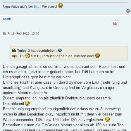
Neue Autos gibt's bei
Sixt
... Wo sonst?
opc01
B
Fr 18. Feb 2022, 15:56
e
i
t
r
Turbo_3
hat geschrieben:
a
g
oje 116i
auf 100 braucht der einige Minuten oder
Ehrlich gesagt ist nicht so schlimm wie es sich auf dem Papier liest und
ich es auch bis jetzt immer gedacht habe, bei 116i hatte ich so im
Hinterkopf dass geht bestimmt gar nicht.
Ehrliches Fazit ist aber dass ich den 3 zylinder vom Lauf ( sehr ruhig und
unauffällig) und Klang echt in Ordnung find im Vergleich zu einigen
anderen Motoren dieser Art.
Zudem empfand ich ihn als ziemlich Drehfreudig übers gesamte
Drezahlband
Beschleunigung empfand ich eigentlich dafür dass wir zu 3 unterwegs
waren in allen Bereichen okay, natürlich nicht mit dem viel besser zum
Wagen passenden 118d bzw 120d oder 120i zu vergleichen.
Bemerken tut man die Größe des Motors vor allem ab 160 bis zum Top
speed von 200 laut Fahrzeugschein ist Geduld gefragt und erreicht wurde