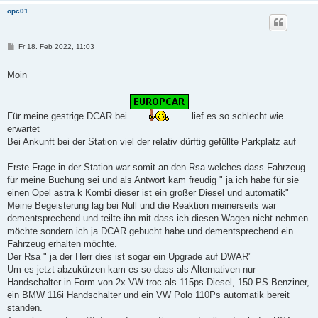
opc01
B
Fr 18. Feb 2022, 11:03
e
i
t
Moin
r
a
g
Für meine gestrige DCAR bei
lief es so schlecht wie
erwartet
Bei Ankunft bei der Station viel der relativ dürftig gefüllte Parkplatz auf
Erste Frage in der Station war somit an den Rsa welches dass Fahrzeug
für meine Buchung sei und als Antwort kam freudig " ja ich habe für sie
einen Opel astra k Kombi dieser ist ein großer Diesel und automatik"
Meine Begeisterung lag bei Null und die Reaktion meinerseits war
dementsprechend und teilte ihn mit dass ich diesen Wagen nicht nehmen
möchte sondern ich ja DCAR gebucht habe und dementsprechend ein
Fahrzeug erhalten möchte.
Der Rsa " ja der Herr dies ist sogar ein Upgrade auf DWAR"
Um es jetzt abzukürzen kam es so dass als Alternativen nur
Handschalter in Form von 2x VW troc als 115ps Diesel, 150 PS Benziner,
ein BMW 116i Handschalter und ein VW Polo 110Ps automatik bereit
standen.