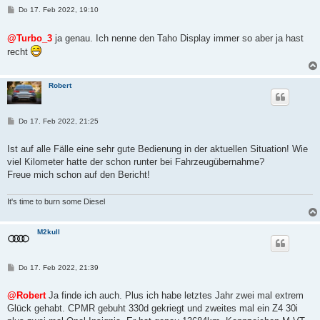
B
Do 17. Feb 2022, 19:10
e
i
t
@Turbo_3
ja genau. Ich nenne den Taho Display immer so aber ja hast
r
recht
a
g
Robert
B
Do 17. Feb 2022, 21:25
e
i
t
Ist auf alle Fälle eine sehr gute Bedienung in der aktuellen Situation! Wie
r
viel Kilometer hatte der schon runter bei Fahrzeugübernahme?
a
g
Freue mich schon auf den Bericht!
It's time to burn some Diesel
M2kull
B
Do 17. Feb 2022, 21:39
e
i
t
@Robert
Ja finde ich auch. Plus ich habe letztes Jahr zwei mal extrem
r
Glück gehabt. CPMR gebuht 330d gekriegt und zweites mal ein Z4 30i
a
g