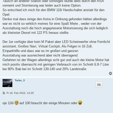
Tausch an anderer Station oder sonstiges wurde alles durch den RSA
verneint und Stornierung war leider auch keine Option.
So entschied ich mich für den BMW 116i Handschalter anstatt für den
Opel.
Denke mal dass einige den Astra in Ordnung gefunden hätten allerdings
war es nicht so wirklich meines für eine Spaß Miete , weder von der
Ausstattung noch die hoch angepriesene Motorisierung die sich lediglich
als kleinster Diesel mit 122 PS heraus stellte.
Der 1er verfügte über kein M Paket aber LED Scheinwerfer ohne Fernlicht
assistant, Großes Navi, Virtual Cockpit, Alu Felgen in 16 Zoll,
Einparkhilfe und dass war es im großen und ganzen
Ausstattung war ausreichend aber nicht überragend.
Gefahren ist der Wagen allerdings echt gut und auch der kleine Motor hat
mich positiv überrascht mit geringen Verbrauch von im Schnitt 6.8-7 Liter
bei 80% Bab bei im Schnitt 130-140 und 20% Landstraße
Turbo_3
B
Fr 18. Feb 2022, 14:35
e
i
t
oje 116i
auf 100 braucht der einige Minuten oder
r
a
g