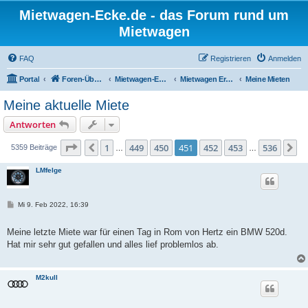
Mietwagen-Ecke.de - das Forum rund um
Mietwagen
FAQ
Registrieren
Anmelden
Portal
Foren-Übersicht
Mietwagen-Ecke
Mietwagen Erfahrungsberichte
Meine Mieten
Meine aktuelle Miete
Antworten
Seite
451
von
536
1
449
450
451
452
453
536
Vorherige
N
5359 Beiträge
…
…
LMfelge
B
Mi 9. Feb 2022, 16:39
e
i
t
Meine letzte Miete war für einen Tag in Rom von Hertz ein BMW 520d.
r
Hat mir sehr gut gefallen und alles lief problemlos ab.
a
g
M2kull