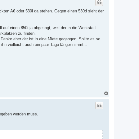
h
o
ackten A6 oder 530i da stehen. Gegen einen 530d sieht der
b
e
n
auf einen 850i ja abgesagt, weil der in die Werkstatt
kplätzen zu finden.
Denke eher der ist in eine Miete gegangen. Sollte es so
ihn vielleicht auch ein paar Tage länger nimmt...
N
a
c
h
o
gegeben werden muss.
b
e
n