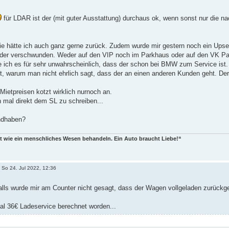
für LDAR ist der (mit guter Ausstattung) durchaus ok, wenn sonst nur die n
e hätte ich auch ganz gerne zurück. Zudem wurde mir gestern noch ein Upsell 
der verschwunden. Weder auf den VIP noch im Parkhaus oder auf den VK Par
 ich es für sehr unwahrscheinlich, dass der schon bei BMW zum Service ist. 
ht, warum man nicht ehrlich sagt, dass der an einen anderen Kunden geht. Der 
Mietpreisen kotzt wirklich nurnoch an.
 mal direkt dem SL zu schreiben...
andhaben?
t wie ein menschliches Wesen behandeln. Ein Auto braucht Liebe!“
»
So 24. Jul 2022, 12:36
alls wurde mir am Counter nicht gesagt, dass der Wagen vollgeladen zurück
mal 36€ Ladeservice berechnet worden...