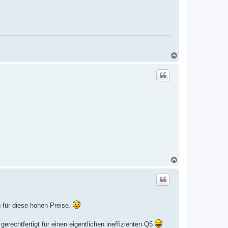
N
a
c
h
o
b
e
n
N
a
c
h
o
b
e
 für diese hohen Preise.
n
erechtfertigt für einen eigentlichen ineffizienten Q5