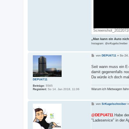
Screenshot_20220724
„Man kann ein Auto nich
Instagram: @srKugelschreiber
B
von
DEPU4711
»
So 24.
e
i
t
Seit wann muss ein E-
r
damit gegenenfalls no
a
g
Da würde ich doch mal
DEPU4711
Beiträge:
5565
Warum ich Mietwagen fahre
Registriert:
So 14. Jan 2018, 11:06
B
von
SrKugelschreiber
e
i
t
@DEPU4711
Habe den
r
"Ladeservice" in der A
a
g