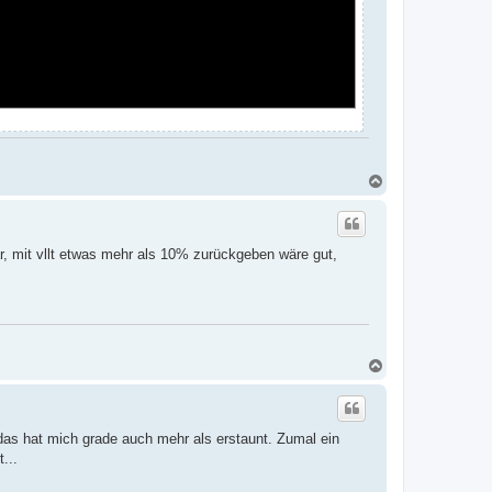
N
a
c
h
o
, mit vllt etwas mehr als 10% zurückgeben wäre gut,
b
e
n
N
a
c
h
o
s hat mich grade auch mehr als erstaunt. Zumal ein
b
e
...
n