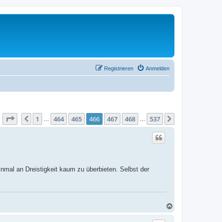
Registrieren
Anmelden
Seite
466
von
537
1
464
465
466
467
468
537
Vorherige
Nächste
…
…
nmal an Dreistigkeit kaum zu überbieten. Selbst der
N
a
c