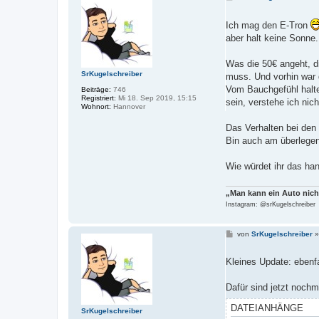
e
i
t
Ich mag den E-Tron
r
aber halt keine Sonne.
a
g
Was die 50€ angeht, di
SrKugelschreiber
muss. Und vorhin war 
Vom Bauchgefühl halte
Beiträge:
746
Registriert:
Mi 18. Sep 2019, 15:15
sein, verstehe ich nic
Wohnort:
Hannover
Das Verhalten bei den 
Bin auch am überlegen
Wie würdet ihr das h
„Man kann ein Auto nich
Instagram: @srKugelschreiber
B
von
SrKugelschreiber
e
i
t
Kleines Update: ebenf
r
a
g
Dafür sind jetzt noch
DATEIANHÄNGE
SrKugelschreiber