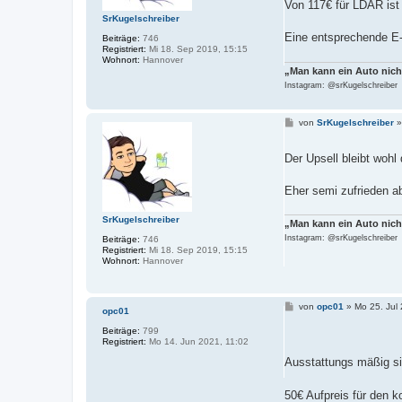
Von 117€ für LDAR ist d
SrKugelschreiber
Eine entsprechende E-
Beiträge:
746
Registriert:
Mi 18. Sep 2019, 15:15
Wohnort:
Hannover
„Man kann ein Auto nich
Instagram: @srKugelschreiber
B
von
SrKugelschreiber
e
i
t
Der Upsell bleibt wohl
r
a
g
Eher semi zufrieden ab
SrKugelschreiber
„Man kann ein Auto nich
Instagram: @srKugelschreiber
Beiträge:
746
Registriert:
Mi 18. Sep 2019, 15:15
Wohnort:
Hannover
B
von
opc01
»
Mo 25. Jul
opc01
e
i
Beiträge:
799
t
Registriert:
Mo 14. Jun 2021, 11:02
r
a
Ausstattungs mäßig si
g
50€ Aufpreis für den k