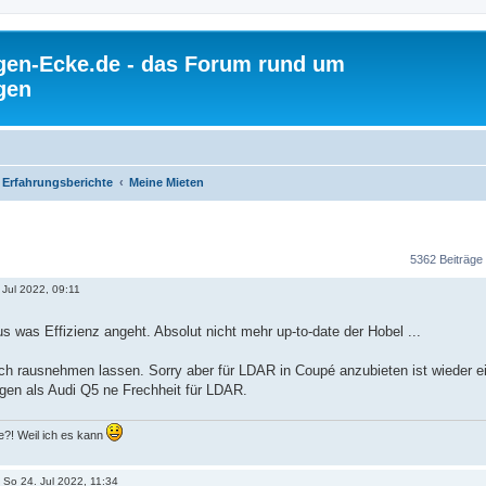
gen-Ecke.de - das Forum rund um
gen
Erfahrungsberichte
Meine Mieten
5362 Beiträge
 Jul 2022, 09:11
us was Effizienz angeht. Absolut nicht mehr up-to-date der Hobel ...
ch rausnehmen lassen. Sorry aber für LDAR in Coupé anzubieten ist wieder ei
ugen als Audi Q5 ne Frechheit für LDAR.
?! Weil ich es kann
»
So 24. Jul 2022, 11:34