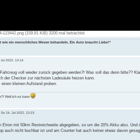
-123442.png (159.81 KiB) 3200 mal betrachtet
t wie ein menschliches Wesen behandeln. Ein Auto braucht Liebe!“
 Jul 2022, 13:14
Fahrzeug voll wieder zurück gegeben werden?! Was soll das denn bitte?? Klar
ch der Checker zur nächsten Ladesäule heizen kann.
 einen kleinen Aufstand proben.
?! Weil ich es kann
»
So 24. Jul 2022, 13:23
 Etron mit 50km Restreichweite abgegeben, so um die 20% Akku also. Und da
pp auch nicht buchbar ist und am Counter hat auch keiner etwas davon gesagt