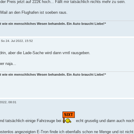
er Preis jetzt auf 222€ hoch... Fällt mir tatsächlich nichts mehr zu sein.
Mail an den Flughafen ist soeben raus.
t wie ein menschliches Wesen behandeln. Ein Auto braucht Liebe!“
»
So 24. Jul 2022, 15:52
 drin, aber die Lade-Sache wird dann vmtl rausgeben.
er naja...
t wie ein menschliches Wesen behandeln. Ein Auto braucht Liebe!“
 2022, 08:01
nd tatsächlich einige Fahrzeuge bei
echt gruselig und dann auch noch
ostenlos angezeigten E-Tron finde ich ebenfalls schon ne Menge und ist nicht g