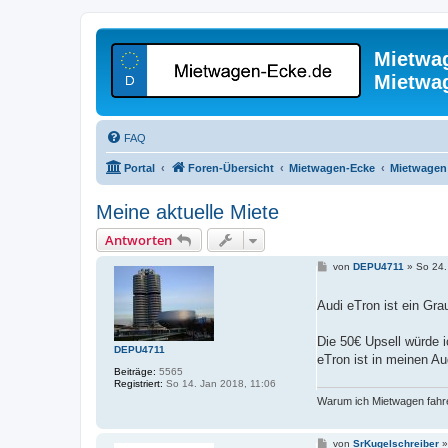
Mietwa
Mietwa
FAQ
Portal
Foren-Übersicht
Mietwagen-Ecke
Mietwagen 
Meine aktuelle Miete
Antworten
B
von
DEPU4711
»
So 24.
e
i
t
Audi eTron ist ein Gra
r
a
g
Die 50€ Upsell würde i
DEPU4711
eTron ist in meinen A
Beiträge:
5565
Registriert:
So 14. Jan 2018, 11:06
Warum ich Mietwagen fahre
B
von
SrKugelschreiber