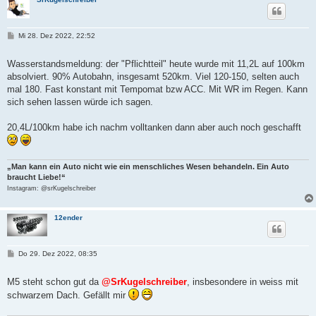
B
Mi 28. Dez 2022, 22:52
e
i
t
Wasserstandsmeldung: der "Pflichtteil" heute wurde mit 11,2L auf 100km
r
absolviert. 90% Autobahn, insgesamt 520km. Viel 120-150, selten auch
a
g
mal 180. Fast konstant mit Tempomat bzw ACC. Mit WR im Regen. Kann
sich sehen lassen würde ich sagen.
20,4L/100km habe ich nachm volltanken dann aber auch noch geschafft
„Man kann ein Auto nicht wie ein menschliches Wesen behandeln. Ein Auto
braucht Liebe!“
Instagram: @srKugelschreiber
12ender
B
Do 29. Dez 2022, 08:35
e
i
t
M5 steht schon gut da
@SrKugelschreiber
, insbesondere in weiss mit
r
schwarzem Dach. Gefällt mir
a
g