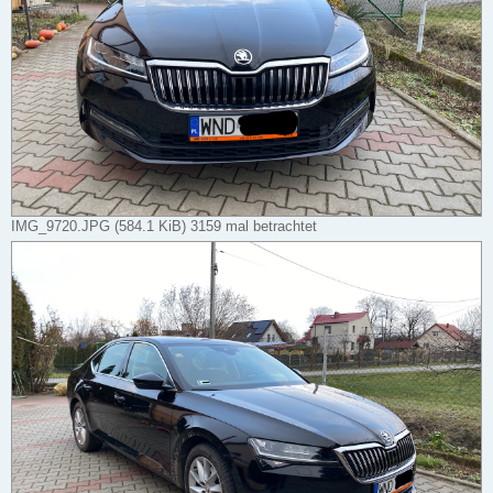
IMG_9720.JPG (584.1 KiB) 3159 mal betrachtet