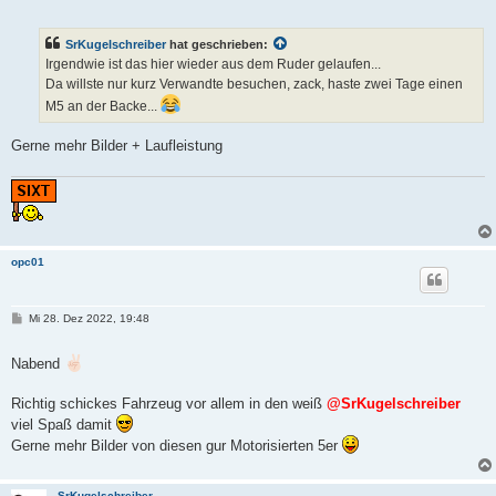
i
t
r
SrKugelschreiber
hat geschrieben:
a
g
Irgendwie ist das hier wieder aus dem Ruder gelaufen...
Da willste nur kurz Verwandte besuchen, zack, haste zwei Tage einen
M5 an der Backe...
Gerne mehr Bilder + Laufleistung
opc01
B
Mi 28. Dez 2022, 19:48
e
i
t
Nabend
r
a
g
Richtig schickes Fahrzeug vor allem in den weiß
@SrKugelschreiber
viel Spaß damit
Gerne mehr Bilder von diesen gur Motorisierten 5er
SrKugelschreiber