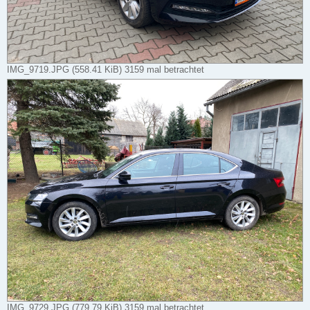
IMG_9719.JPG (558.41 KiB) 3159 mal betrachtet
IMG_9729.JPG (779.79 KiB) 3159 mal betrachtet