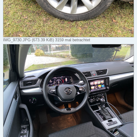
IMG_9730.JPG (673.39 KiB) 3159 mal betrachtet