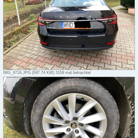
IMG_9716.JPG (597.74 KiB) 3159 mal betrachtet