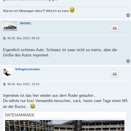
Warum ich Mietwagen fahre?! Weil ich es kann
560SEC
B
Mi 28. Dez 2022, 09:10
e
i
t
Eigentlich schönes Auto. Schwarz ist zwar nicht so meins, aber die
r
Größe des Autos imponiert.
a
g
SrKugelschreiber
B
Mi 28. Dez 2022, 13:23
e
i
t
Irgendwie ist das hier wieder aus dem Ruder gelaufen...
r
Da willste nur kurz Verwandte besuchen, zack, haste zwei Tage einen M5
a
g
an der Backe...
DATEIANHÄNGE