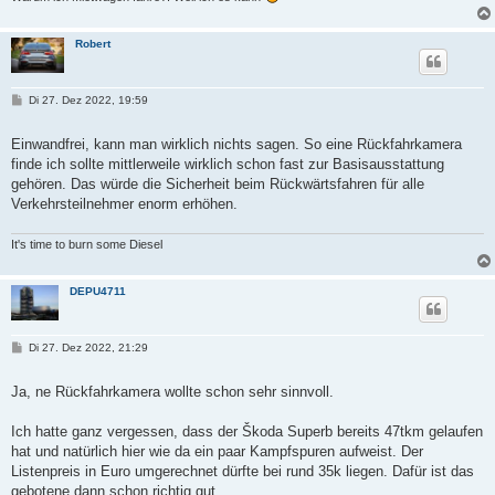
Robert
B
Di 27. Dez 2022, 19:59
e
i
t
Einwandfrei, kann man wirklich nichts sagen. So eine Rückfahrkamera
r
finde ich sollte mittlerweile wirklich schon fast zur Basisausstattung
a
g
gehören. Das würde die Sicherheit beim Rückwärtsfahren für alle
Verkehrsteilnehmer enorm erhöhen.
It's time to burn some Diesel
DEPU4711
B
Di 27. Dez 2022, 21:29
e
i
t
Ja, ne Rückfahrkamera wollte schon sehr sinnvoll.
r
a
g
Ich hatte ganz vergessen, dass der Škoda Superb bereits 47tkm gelaufen
hat und natürlich hier wie da ein paar Kampfspuren aufweist. Der
Listenpreis in Euro umgerechnet dürfte bei rund 35k liegen. Dafür ist das
gebotene dann schon richtig gut.