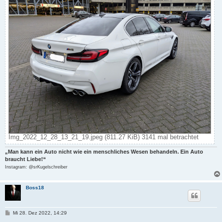
Img_2022_12_28_13_21_19.jpeg (811.27 KiB) 3141 mal betrachtet
„Man kann ein Auto nicht wie ein menschliches Wesen behandeln. Ein Auto
braucht Liebe!“
Instagram: @srKugelschreiber
Boss18
B
Mi 28. Dez 2022, 14:29
e