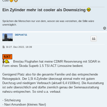
Cool
Ein Zylinder mehr ist cooler als Downsizing
Sprächen die Menschen nur von dem, wovon sie was verstehen, die Stille wäre
unerträglich.
DEPU4711
B
Di 27. Dez 2022, 18:39
e
i
t
r
a
Breslau Flughafen hat meine CDMR Reservierung mit SDAR in
g
Form eines Škoda Superb 1.5 TSI ACT Limousine bedient.
Genügend Platz also für die gesamte Familie und das entsprechende
Reisegepäck. Der 1,5l 4-Zylinder überzeugt einmal mehr mit gutem
Durchzug und niedrigem Verbrauch (aktuell 6,4 l/100km). Die Ausstattung
ist sehr übersichtlich und dürfte ziemlich genau der Serienausstattung
nahezu entsprechen. So sind u.a. verbaut:
- Sitzheizung
- Navi Amundsen (kleines Navi)