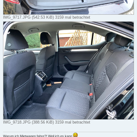
IMG_9717.JPG (542.53 KiB) 3159 mal betrachtet
IMG_9718.JPG (388.56 KiB) 3159 mal betrachtet
Warum ich Mietwagen fahre?! Weil ich es kann