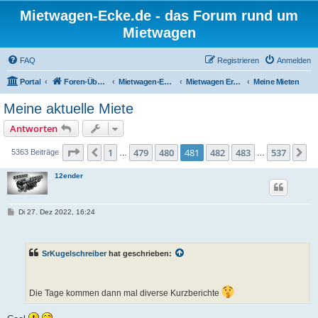
Mietwagen-Ecke.de - das Forum rund um
Mietwagen
FAQ
Registrieren
Anmelden
Portal
Foren-Übersicht
Mietwagen-Ecke
Mietwagen Erfahrungsberichte
Meine Mieten
Meine aktuelle Miete
Antworten
Seite
481
von
537
1
479
480
481
482
483
537
Vorherige
N
5363 Beiträge
…
…
12ender
B
Di 27. Dez 2022, 16:24
e
i
t
r
SrKugelschreiber
hat geschrieben:
a
g
Die Tage kommen dann mal diverse Kurzberichte