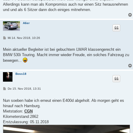
g
Allerdings kann man als Kompromiss auch nur einen Sitz herausnehmen
und und als 6 Sitzer dann doch einiges mitnehmen.
A6er
B
Mi 14. Nov 2018, 10:26
e
i
t
Mein aktueller Begleiter ist bei gebuchtem LWAR klassengerecht ein
r
BMW 530i Touring. Macht immer wieder Freude, ein solches Fahrzeug zu
a
g
bewegen...
Boss18
B
Do 15. Nov 2018, 13:31
e
i
t
Nun soeben habe ich erneut einen E400d abgeholt. Ab morgen geht es
r
hinauf nach Hamburg.
a
g
Mietstation:
CGN
Kilometerstand:2862
Erstzulassung: 05.11.2018