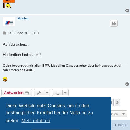
Heating
B
Sa 17. Nov 2018, 11:11
e
i
t
Ach du schei....
r
a
g
Hoffentlich bist du ok?
Gebe bevorzugt mit allen BMW Modellen Gas, verachte aber keineswegs Audi
oder Mercedes AMG.
Antworten
Seite
51
von
536
1
49
50
51
52
53
536
Vorherige
Näch
5360 Beiträge
…
…
Diese Website nutzt Cookies, um dir den
bestmöglichen Komfort bei der Nutzung zu
Gehe zu
bieten.
Mehr erfahren
Portal
Foren-Übersicht
Alle Zeiten sind
UTC+02:00