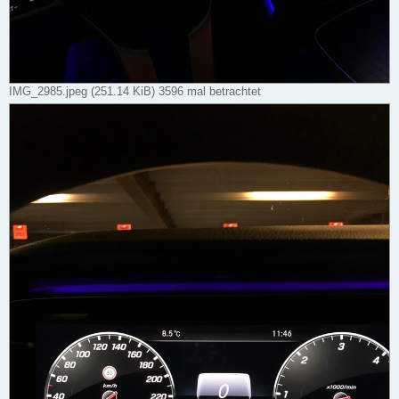
IMG_2985.jpeg (251.14 KiB) 3596 mal betrachtet