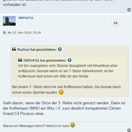
vorhanden ist.
DEPU4711
B
Mo 12. Nov 2018, 20:26
e
i
t
r
Rudicar
hat geschrieben:
a
g
DEPU4711
hat geschrieben:
Ich bin zugegeben vom Sharan (baugleich mit Alhambra) eher
enttäuscht. Gerade wenn er als 7-Sitzer daherkommt, ist der
Kofferraum fast schon ein Witz für die Größe.
Bei einem 7- Sitzer wirst nie viel Kofferraum haben. Da musste dann
schon einen Sprinter kaufen.
Geht darum, wenn die Sitze der 3. Reihe nicht genutzt werden. Dann ist
der Kofferraum IMHO ein Witz i.V. zum deutlich kompakteren Citroen
Grand C4 Picasso etwa.
Warum ich Mietwagen fahre?! Weil ich es kann