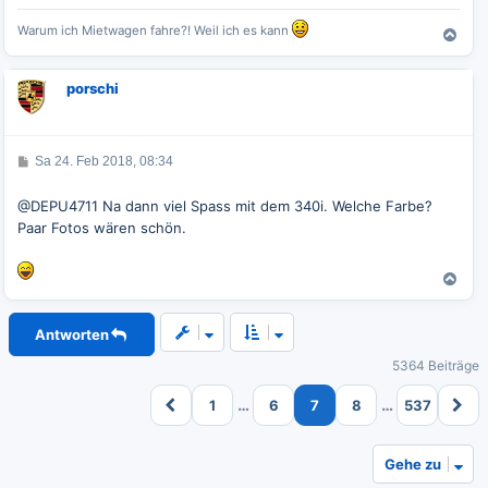
Warum ich Mietwagen fahre?! Weil ich es kann
N
a
c
porschi
h
o
b
e
B
Sa 24. Feb 2018, 08:34
n
e
i
t
@DEPU4711 Na dann viel Spass mit dem 340i. Welche Farbe?
r
Paar Fotos wären schön.
a
g
N
a
c
Antworten
h
o
5364 Beiträge
b
e
…
…
1
6
7
8
537
n
Gehe zu