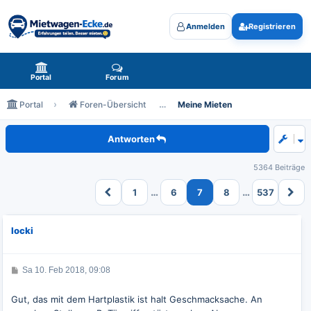
Anmelden
Registrieren
Mietwagen-Ecke.de - das Forum rund um Mietwagen
Portal
Forum
Portal
Foren-Übersicht
Meine Mieten
Meine aktuelle Miete
Antworten
5364 Beiträge
…
…
1
6
7
8
537
locki
B
Sa 10. Feb 2018, 09:08
e
i
t
Gut, das mit dem Hartplastik ist halt Geschmacksache. An
r