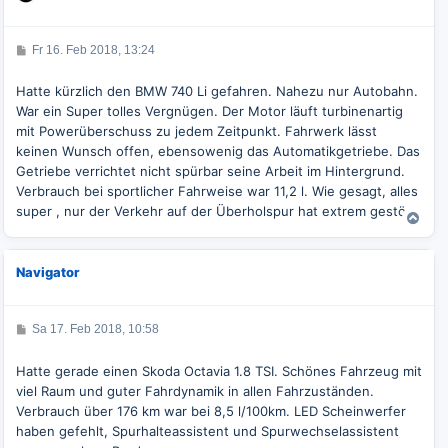
o
b
e
B
Fr 16. Feb 2018, 13:24
e
n
i
t
Hatte kürzlich den BMW 740 Li gefahren. Nahezu nur Autobahn.
r
War ein Super tolles Vergnügen. Der Motor läuft turbinenartig
a
g
mit Powerüberschuss zu jedem Zeitpunkt. Fahrwerk lässt
keinen Wunsch offen, ebensowenig das Automatikgetriebe. Das
Getriebe verrichtet nicht spürbar seine Arbeit im Hintergrund.
Verbrauch bei sportlicher Fahrweise war 11,2 l. Wie gesagt, alles
super , nur der Verkehr auf der Überholspur hat extrem gestört.
N
a
c
Navigator
h
o
b
e
B
Sa 17. Feb 2018, 10:58
e
n
i
t
Hatte gerade einen Skoda Octavia 1.8 TSI. Schönes Fahrzeug mit
r
viel Raum und guter Fahrdynamik in allen Fahrzuständen.
a
g
Verbrauch über 176 km war bei 8,5 l/100km. LED Scheinwerfer
haben gefehlt, Spurhalteassistent und Spurwechselassistent