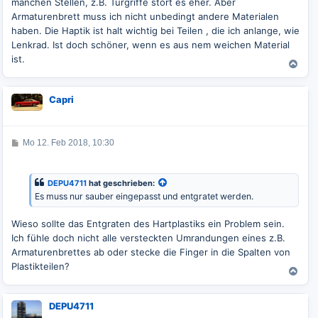
manchen Stellen, z.B. Türgriffe stört es eher. Aber
a
g
Armaturenbrett muss ich nicht unbedingt andere Materialen
haben. Die Haptik ist halt wichtig bei Teilen , die ich anlange, wie
Lenkrad. Ist doch schöner, wenn es aus nem weichen Material
ist.
N
a
c
Capri
h
o
b
e
B
Mo 12. Feb 2018, 10:30
e
n
i
t
r
DEPU4711
hat geschrieben:
a
Es muss nur sauber eingepasst und entgratet werden.
g
Wieso sollte das Entgraten des Hartplastiks ein Problem sein.
Ich fühle doch nicht alle versteckten Umrandungen eines z.B.
Armaturenbrettes ab oder stecke die Finger in die Spalten von
Plastikteilen?
N
a
c
DEPU4711
h