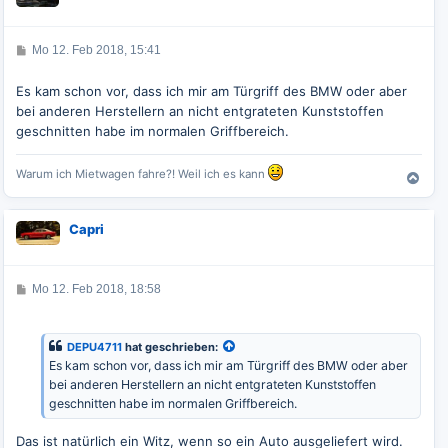
o
b
e
B
Mo 12. Feb 2018, 15:41
n
e
i
t
Es kam schon vor, dass ich mir am Türgriff des BMW oder aber
r
bei anderen Herstellern an nicht entgrateten Kunststoffen
a
g
geschnitten habe im normalen Griffbereich.
Warum ich Mietwagen fahre?! Weil ich es kann
N
a
c
Capri
h
o
b
e
B
Mo 12. Feb 2018, 18:58
e
n
i
t
r
DEPU4711
hat geschrieben:
a
Es kam schon vor, dass ich mir am Türgriff des BMW oder aber
g
bei anderen Herstellern an nicht entgrateten Kunststoffen
geschnitten habe im normalen Griffbereich.
Das ist natürlich ein Witz, wenn so ein Auto ausgeliefert wird.