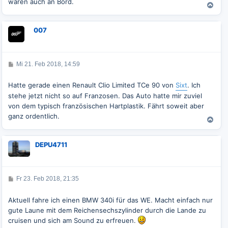
waren auch an Bord.
N
a
c
007
h
o
b
e
B
Mi 21. Feb 2018, 14:59
n
e
i
t
Hatte gerade einen Renault Clio Limited TCe 90 von
Sixt
. Ich
r
stehe jetzt nicht so auf Franzosen. Das Auto hatte mir zuviel
a
g
von dem typisch französischen Hartplastik. Fährt soweit aber
ganz ordentlich.
N
a
c
DEPU4711
h
o
b
e
B
Fr 23. Feb 2018, 21:35
n
e
i
t
Aktuell fahre ich einen BMW 340i für das WE. Macht einfach nur
r
gute Laune mit dem Reichensechszylinder durch die Lande zu
a
g
cruisen und sich am Sound zu erfreuen.