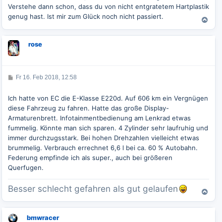
Verstehe dann schon, dass du von nicht entgratetem Hartplastik
genug hast. Ist mir zum Glück noch nicht passiert.
N
a
c
rose
h
o
b
e
B
Fr 16. Feb 2018, 12:58
n
e
i
t
Ich hatte von EC die E-Klasse E220d. Auf 606 km ein Vergnügen
r
diese Fahrzeug zu fahren. Hatte das große Display-
a
g
Armaturenbrett. Infotainmentbedienung am Lenkrad etwas
fummelig. Könnte man sich sparen. 4 Zylinder sehr laufruhig und
immer durchzugsstark. Bei hohen Drehzahlen vielleicht etwas
brummelig. Verbrauch errechnet 6,6 l bei ca. 60 % Autobahn.
Federung empfinde ich als super., auch bei größeren
Querfugen.
Besser schlecht gefahren als gut gelaufen
N
a
c
bmwracer
h