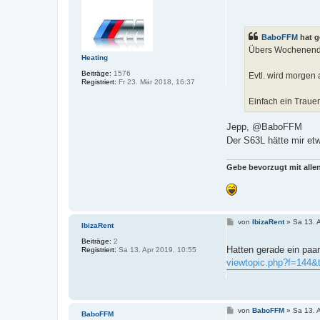
e
i
t
r
BaboFFM
hat g
a
g
Übers Wochenende
Heating
Beiträge:
1576
Evtl. wird morgen 
Registriert:
Fr 23. Mär 2018, 16:37
Einfach ein Trauers
Jepp, @BaboFFM
Der S63L hätte mir e
Gebe bevorzugt mit all
B
von
IbizaRent
»
Sa 13. 
IbizaRent
e
i
Beiträge:
2
t
Hatten gerade ein paar
Registriert:
Sa 13. Apr 2019, 10:55
r
viewtopic.php?f=144
a
g
B
von
BaboFFM
»
Sa 13. 
BaboFFM
e