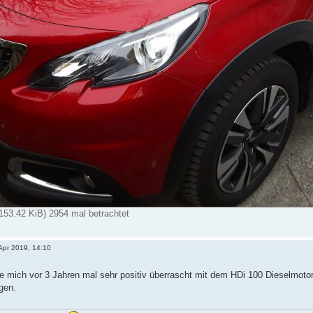
(153.42 KiB) 2954 mal betrachtet
 Apr 2019, 14:10
e mich vor 3 Jahren mal sehr positiv überrascht mit dem HDi 100 Dieselmot
gen.