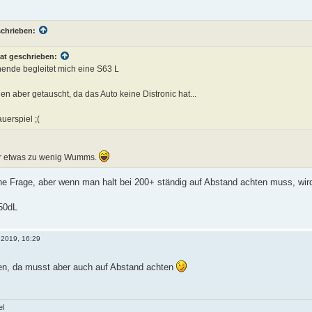
schrieben:
at geschrieben:
nde begleitet mich eine S63 L
gen aber getauscht, da das Auto keine Distronic hat...
uerspiel ;(
ir etwas zu wenig Wumms.
e Frage, aber wenn man halt bei 200+ ständig auf Abstand achten muss, wird
750dL
 2019, 16:29
en, da musst aber auch auf Abstand achten
el