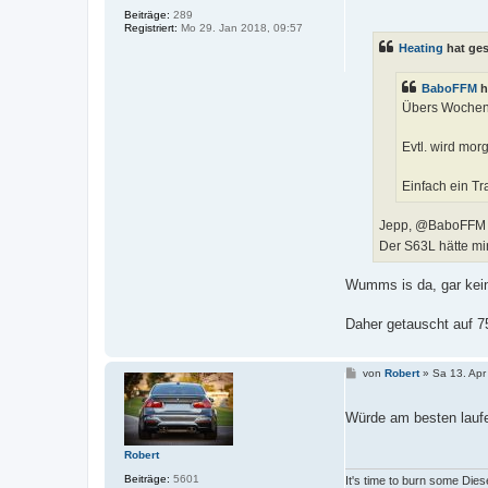
i
Beiträge:
289
t
Registriert:
Mo 29. Jan 2018, 09:57
r
Heating
hat ge
a
g
BaboFFM
h
Übers Wochene
Evtl. wird mor
Einfach ein Tra
Jepp, @BaboFFM
Der S63L hätte m
Wumms is da, gar kein
Daher getauscht auf 
B
von
Robert
»
Sa 13. Apr
e
i
t
Würde am besten lauf
r
a
g
Robert
Beiträge:
5601
It's time to burn some Dies