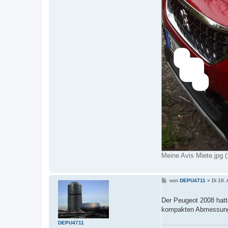
Meine Avis Miete.jpg 
B
von
DEPU4711
»
Di 16.
e
i
t
Der Peugeot 2008 hatt
r
kompakten Abmessun
a
g
DEPU4711