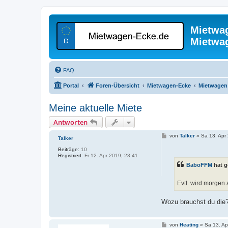
Mietwa
Mietwa
FAQ
Portal
Foren-Übersicht
Mietwagen-Ecke
Mietwagen 
Meine aktuelle Miete
Antworten
B
von
Talker
»
Sa 13. Apr
Talker
e
i
Beiträge:
10
t
Registriert:
Fr 12. Apr 2019, 23:41
r
BaboFFM
hat g
a
g
Evtl. wird morgen 
Wozu brauchst du die
B
von
Heating
»
Sa 13. Ap