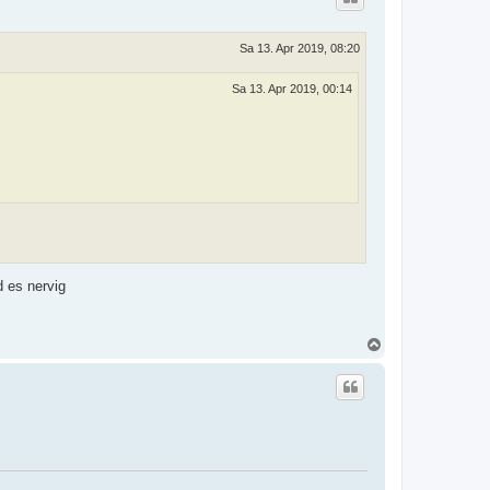
o
b
e
Sa 13. Apr 2019, 08:20
n
Sa 13. Apr 2019, 00:14
 es nervig
N
a
c
h
o
b
e
n