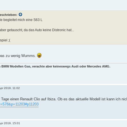
eschrieben:
 begleitet mich eine S63 L
aber getauscht, da das Auto keine Distronic hat...
piel ;(
twas zu wenig Wumms.
en BMW Modellen Gas, verachte aber keineswegs Audi oder Mercedes AMG.
Apr 2019, 11:02
 Tage einen Renault Clio auf Ibiza. Ob es das aktuelle Modell ist kann ich n
&t=578&p=11203#p11203
Apr 2019, 15:01