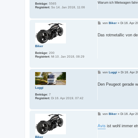
Warum ich Mietwagen fahre
Beiträge:
5565
Registriert:
So 14. Jan 2018, 11:06
B
von
Biker
»
Di 16. Apr 
e
i
t
Das rotmetallic von d
r
a
g
Biker
Beiträge:
200
Registriert:
Mi 10. Jan 2018, 08:29
B
von
Luggi
»
Di 16. Apr 
e
i
t
Den Peugeot gerade w
r
Luggi
a
g
Beiträge:
7
Registriert:
Di 16. Apr 2019, 07:42
B
von
Biker
»
Di 16. Apr 
e
i
t
Avis
ist wohl immer et
r
a
g
Biker