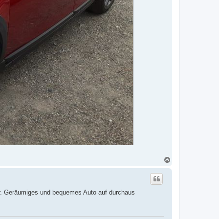
N
a
c
h
o
or. Geräumiges und bequemes Auto auf durchaus
b
e
n