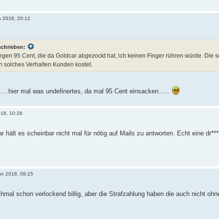
n 2018, 20:12
schrieben:
gen 95 Cent, die da Goldcar abgezockt hat, ich keinen Finger rühren würde. Die s
in solches Verhalten Kunden kostet.
....hier mal was undefinertes, da mal 95 Cent einsacken......
018, 10:28
 hält es scheinbar nicht mal für nötig auf Mails zu antworten. Echt eine dr**
un 2018, 08:15
hmal schon verlockend billig, aber die Strafzahlung haben die auch nicht ohn