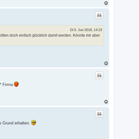
N
a
c
h
o
b
e
Di 5. Jun 2018, 14:23
n
ollten doch einfach glücklich damit werden. Könnte mir aber
N
a
c
h
o
** Firma
b
e
n
N
a
c
h
o
e Grund erhalten.
b
e
n