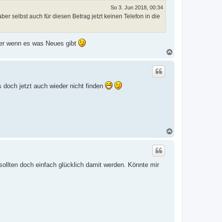
e
So 3. Jun 2018, 00:34
n
r selbst auch für diesen Betrag jetzt keinen Telefon in die
eder wenn es was Neues gibt
N
a
c
h
o
s doch jetzt auch wieder nicht finden
b
e
n
N
a
c
h
o
sollten doch einfach glücklich damit werden. Könnte mir
b
e
n