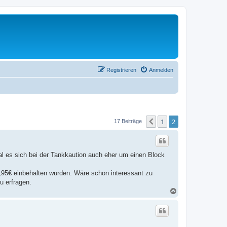
Registrieren
Anmelden
1
2
Vorherige
17 Beiträge
al es sich bei der Tankkaution auch eher um einen Block
 0,95€ einbehalten wurden. Wäre schon interessant zu
u erfragen.
N
a
c
h
o
b