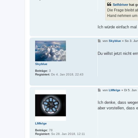
r
Selfdriver
hat g
a
g
Die Frage bleibt a
Hand nehmen um d
Ich würde einfach mal
B
von
Skyblue
»
So 3. Ju
e
i
t
Du willst jetzt nicht 
r
a
g
Skyblue
Beiträge:
3
Registriert:
Do 4. Jan 2018, 22:43
B
von
LMfelge
»
Di 5. Jun
e
i
t
Ich denke, dass wegen 
r
aber vorstellen, dass 
a
g
LMfelge
Beiträge:
78
Registriert:
So 28. Jan 2018, 12:11