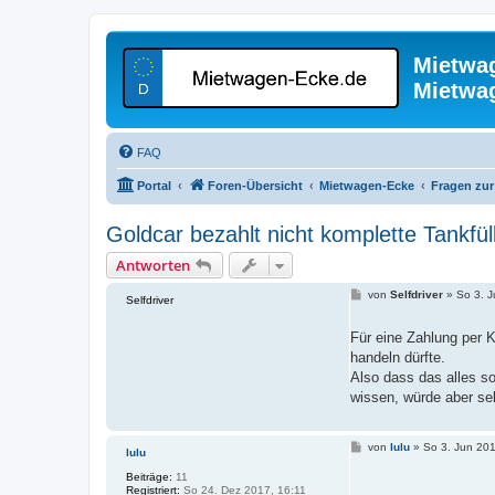
Mietwa
Mietwa
FAQ
Portal
Foren-Übersicht
Mietwagen-Ecke
Fragen zu
Goldcar bezahlt nicht komplette Tankfü
Antworten
B
von
Selfdriver
»
So 3. J
Selfdriver
e
i
t
Für eine Zahlung per K
r
handeln dürfte.
a
g
Also dass das alles so
wissen, würde aber sel
B
von
lulu
»
So 3. Jun 201
lulu
e
i
Beiträge:
11
t
Registriert:
So 24. Dez 2017, 16:11