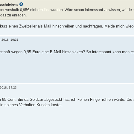
eschrieben:
ber weshalb 0,95€ einbehalten wurden. Wäre schon interessant zu wissen, würde abe
as zu erfragen.
 kurz einen Zweizeiler als Mail hinschreiben und nachfragen. Melde mich wi
n 2018, 10:31
ernsthaft wegen 0,95 Euro eine E-Mail hinschicken? So interessant kann man e
 2018, 14:23
95 Cent, die da Goldcar abgezockt hat, ich keinen Finger rühren würde. Die 
ein solches Verhalten Kunden kostet.