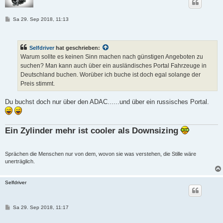
B
Sa 29. Sep 2018, 11:13
e
i
t
r
Selfdriver
hat geschrieben:
a
g
Warum sollte es keinen Sinn machen nach günstigen Angeboten zu
suchen? Man kann auch über ein ausländisches Portal Fahrzeuge in
Deutschland buchen. Worüber ich buche ist doch egal solange der
Preis stimmt.
Du buchst doch nur über den ADAC......und über ein russisches Portal.
Ein Zylinder mehr ist cooler als Downsizing
Sprächen die Menschen nur von dem, wovon sie was verstehen, die Stille wäre
unerträglich.
Selfdriver
B
Sa 29. Sep 2018, 11:17
e
i