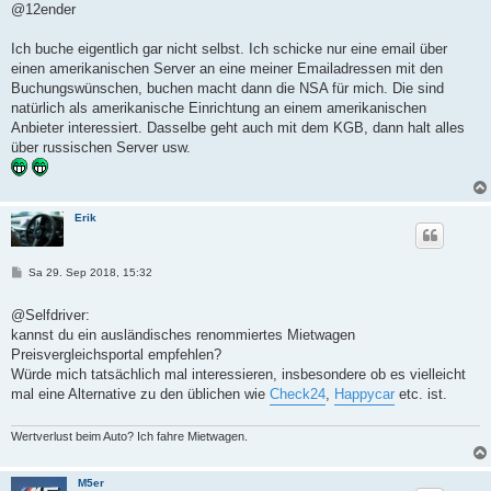
t
@12ender
r
a
g
Ich buche eigentlich gar nicht selbst. Ich schicke nur eine email über
einen amerikanischen Server an eine meiner Emailadressen mit den
Buchungswünschen, buchen macht dann die NSA für mich. Die sind
natürlich als amerikanische Einrichtung an einem amerikanischen
Anbieter interessiert. Dasselbe geht auch mit dem KGB, dann halt alles
über russischen Server usw.
Erik
B
Sa 29. Sep 2018, 15:32
e
i
t
@Selfdriver:
r
kannst du ein ausländisches renommiertes Mietwagen
a
g
Preisvergleichsportal empfehlen?
Würde mich tatsächlich mal interessieren, insbesondere ob es vielleicht
mal eine Alternative zu den üblichen wie
Check24
,
Happycar
etc. ist.
Wertverlust beim Auto? Ich fahre Mietwagen.
M5er