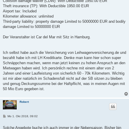
Collision damage waiver (CDW): With Deductible 1950.00 EUR
Theft insurance (TP): With Deductible 1950.00 EUR
Airport tax: Included
Kilometer allowance: unlimited
Third-party liability: property damage Limited to 50000000 EUR and bodily
damage Limited to 50000000 EUR
Der Veranstalter ist Car del Mar mit Sitz in Hamburg.
Ich selbst habe auch die Versicherung von Leihwagenversicherung.de und
bezahlt habe ich mit LH Kreditkarte. Denke man kann hier schon super
Schnäppchen machen, wenn man jetzt keinen zu hohen Anspruch an den
Mietwagen haben wird. Ich persönlich rechne mit einem alter von 2
Jahren und einer Laufleistung von sicherlich 60 - 70k Kilometern. Wichtig
ist mir aber natürlich im Schadensfall nicht auf der SB sitzen zu bleiben
und genug Deckungssumme bei der Haftpflicht, was in meinen Augen mit
50 Mio Euro gegeben ist.
Robert
B
Mo 1. Okt 2018, 09:02
e
i
t
Solche Angebote buche ich auch immer in der Nebensaison. Bisher bin