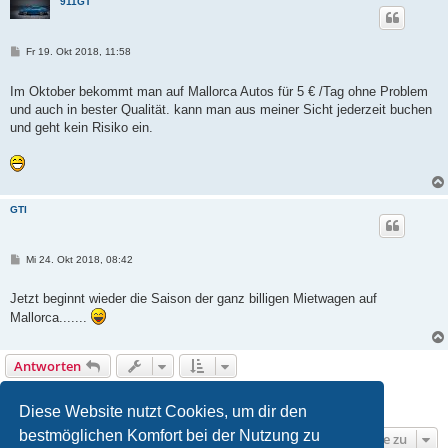
911GT
B
Fr 19. Okt 2018, 11:58
e
i
t
Im Oktober bekommt man auf Mallorca Autos für 5 € /Tag ohne Problem
r
und auch in bester Qualität. kann man aus meiner Sicht jederzeit buchen
a
g
und geht kein Risiko ein.
GTI
B
Mi 24. Okt 2018, 08:42
e
i
t
Jetzt beginnt wieder die Saison der ganz billigen Mietwagen auf
r
Mallorca.......
a
g
Antworten
1
2
Vorherige
20 Beiträge
Diese Website nutzt Cookies, um dir den
bestmöglichen Komfort bei der Nutzung zu
Gehe zu