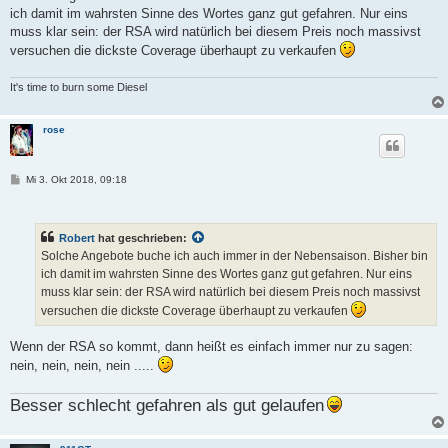
r
ich damit im wahrsten Sinne des Wortes ganz gut gefahren. Nur eins
a
g
muss klar sein: der RSA wird natürlich bei diesem Preis noch massivst
versuchen die dickste Coverage überhaupt zu verkaufen
It's time to burn some Diesel
rose
B
Mi 3. Okt 2018, 09:18
e
i
t
r
Robert
hat geschrieben:
a
g
Solche Angebote buche ich auch immer in der Nebensaison. Bisher bin
ich damit im wahrsten Sinne des Wortes ganz gut gefahren. Nur eins
muss klar sein: der RSA wird natürlich bei diesem Preis noch massivst
versuchen die dickste Coverage überhaupt zu verkaufen
Wenn der RSA so kommt, dann heißt es einfach immer nur zu sagen:
nein, nein, nein, nein .....
Besser schlecht gefahren als gut gelaufen