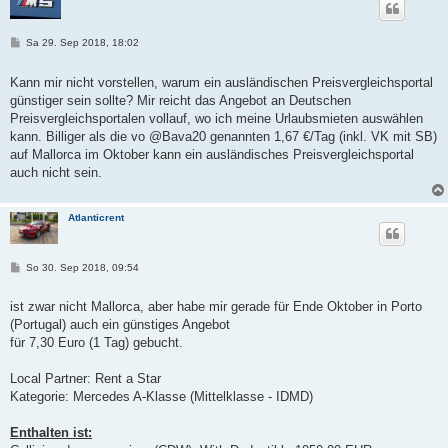
B
Sa 29. Sep 2018, 18:02
e
i
t
Kann mir nicht vorstellen, warum ein ausländischen Preisvergleichsportal
r
günstiger sein sollte? Mir reicht das Angebot an Deutschen
a
g
Preisvergleichsportalen vollauf, wo ich meine Urlaubsmieten auswählen
kann. Billiger als die vo @Bava20 genannten 1,67 €/Tag (inkl. VK mit SB)
auf Mallorca im Oktober kann ein ausländisches Preisvergleichsportal
auch nicht sein.
Atlanticrent
B
So 30. Sep 2018, 09:54
e
i
t
ist zwar nicht Mallorca, aber habe mir gerade für Ende Oktober in Porto
r
(Portugal) auch ein günstiges Angebot
a
g
für 7,30 Euro (1 Tag) gebucht.
Local Partner: Rent a Star
Kategorie: Mercedes A-Klasse (Mittelklasse - IDMD)
Enthalten ist: