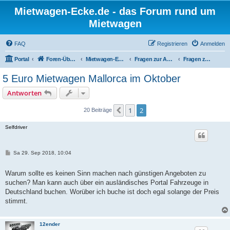
Mietwagen-Ecke.de - das Forum rund um
Mietwagen
FAQ
Registrieren
Anmelden
Portal
Foren-Übersicht
Mietwagen-Ecke
Fragen zur Anmietung
Fragen zu Angeboten und Brokern
5 Euro Mietwagen Mallorca im Oktober
Antworten
1
2
Vorherige
20 Beiträge
Selfdriver
B
Sa 29. Sep 2018, 10:04
e
i
t
Warum sollte es keinen Sinn machen nach günstigen Angeboten zu
r
suchen? Man kann auch über ein ausländisches Portal Fahrzeuge in
a
g
Deutschland buchen. Worüber ich buche ist doch egal solange der Preis
stimmt.
12ender