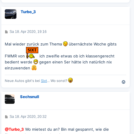
a
c
Turbo_3
h
o
b
e
B
Sa 18. Apr 2020, 19:16
n
e
i
t
Mal wieder zurück zum Thema
übernächste Woche gibts
r
a
g
FWMR von
ich zweifle etwas ob ich klassengerecht
bedient werde
gegen einen 5er hätte ich natürlich nix
einzuwenden
Neue Autos gibt's bei
Sixt
... Wo sonst?
N
a
c
Sechsnull
h
o
b
e
B
Sa 18. Apr 2020, 20:32
n
e
i
t
@Turbo_3
Wo mietest du an? Bin mal gespannt, wie die
r