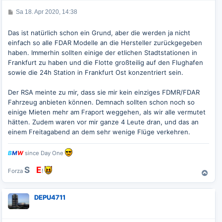
b
e
B
Sa 18. Apr 2020, 14:38
n
e
i
t
Das ist natürlich schon ein Grund, aber die werden ja nicht
r
einfach so alle FDAR Modelle an die Hersteller zurückgegeben
a
g
haben. Immerhin sollten einige der etlichen Stadtstationen in
Frankfurt zu haben und die Flotte großteilig auf den Flughafen
sowie die 24h Station in Frankfurt Ost konzentriert sein.
Der RSA meinte zu mir, dass sie mir kein einziges FDMR/FDAR
Fahrzeug anbieten können. Demnach sollten schon noch so
einige Mieten mehr am Fraport weggehen, als wir alle vermutet
hätten. Zudem waren vor mir ganze 4 Leute dran, und das an
einem Freitagabend an dem sehr wenige Flüge verkehren.
B
M
W
since Day One
S
G
E
Forza
!
N
a
c
DEPU4711
h
o
b