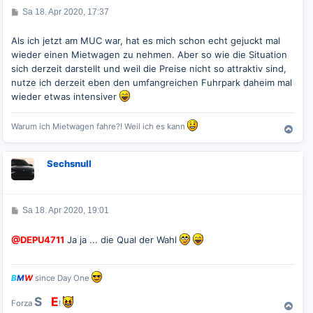
e
B
Sa 18. Apr 2020, 17:37
n
e
i
t
Als ich jetzt am MUC war, hat es mich schon echt gejuckt mal
r
wieder einen Mietwagen zu nehmen. Aber so wie die Situation
a
g
sich derzeit darstellt und weil die Preise nicht so attraktiv sind,
nutze ich derzeit eben den umfangreichen Fuhrpark daheim mal
wieder etwas intensiver
Warum ich Mietwagen fahre?! Weil ich es kann
N
a
c
Sechsnull
h
o
b
e
B
Sa 18. Apr 2020, 19:01
n
e
i
t
@DEPU4711
Ja ja ... die Qual der Wahl
r
a
g
B
M
W
since Day One
S
G
E
Forza
!
N