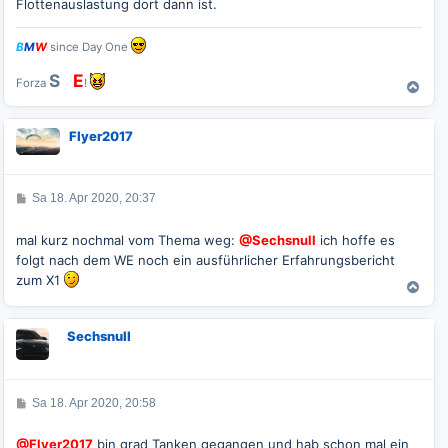
Flottenauslastung dort dann ist.
a
g
B
M
W
since Day One
S
G
E
Forza
!
N
a
c
Flyer2017
h
o
b
e
B
Sa 18. Apr 2020, 20:37
e
n
i
t
mal kurz nochmal vom Thema weg:
@Sechsnull
ich hoffe es
r
folgt nach dem WE noch ein ausführlicher Erfahrungsbericht
a
g
zum X1
N
a
c
Sechsnull
h
o
b
e
B
Sa 18. Apr 2020, 20:58
n
e
i
t
@Flyer2017
bin grad Tanken gegangen und hab schon mal ein