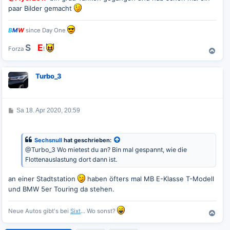
r
paar Bilder gemacht
a
g
B
M
W
since Day One
S
G
E
Forza
!
N
a
c
Turbo_3
h
o
b
e
B
Sa 18. Apr 2020, 20:59
n
e
i
t
r
Sechsnull
hat geschrieben:
a
@Turbo_3 Wo mietest du an? Bin mal gespannt, wie die
g
Flottenauslastung dort dann ist.
an einer Stadtstation
haben öfters mal MB E-Klasse T-Modell
und BMW 5er Touring da stehen.
Neue Autos gibt's bei
Sixt
... Wo sonst?
N
a