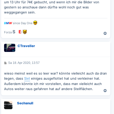
um 13 Uhr für 74€ gebucht, und wenn ich mir die Bilder von
a
g
gestern so anschaue dann dürfte wohl noch gut was
weggegangen sein.
B
M
W
since Day One
S
G
E
Forza
!
N
a
c
CTraveller
h
o
b
e
B
Sa 18. Apr 2020, 13:57
n
e
i
t
wieso meinst weil es so leer war? könnte vielleicht auch da dran
r
liegen, dass
Sixt
einiges ausgeflottet hat und verkleiner hat.
a
g
Außerdem könnte ich mir vorstellen, dass man vielleicht auch
Autos weiter raus gefahren hat auf andere Stellflächen.
N
a
c
Sechsnull
h
o