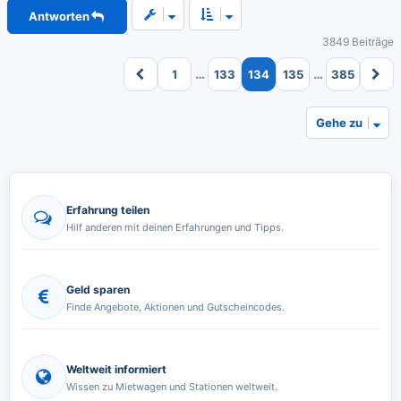
c
Antworten
h
o
3849 Beiträge
b
e
…
…
1
133
134
135
385
n
Gehe zu
Erfahrung teilen
Hilf anderen mit deinen Erfahrungen und Tipps.
Geld sparen
Finde Angebote, Aktionen und Gutscheincodes.
Weltweit informiert
Wissen zu Mietwagen und Stationen weltweit.