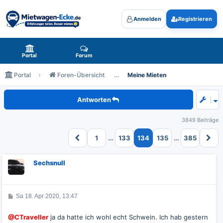
Anmelden
Registrieren
Mietwagen-Ecke.de - das Forum rund um Mietwagen
Portal
Forum
Portal
Foren-Übersicht
Meine Mieten
Meine zukünftigen Mieten
Antworten
3849 Beiträge
…
…
1
133
134
135
385
Sechsnull
B
Sa 18. Apr 2020, 13:47
e
i
t
@CTraveller
ja da hatte ich wohl echt Schwein. Ich hab gestern
r